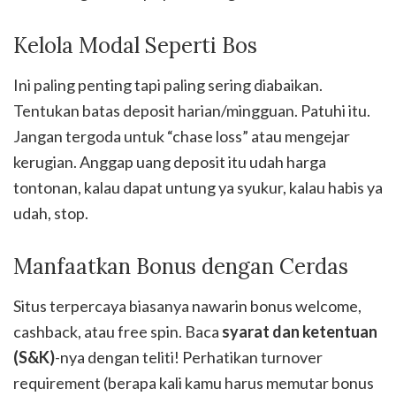
Kelola Modal Seperti Bos
Ini paling penting tapi paling sering diabaikan.
Tentukan batas deposit harian/mingguan. Patuhi itu.
Jangan tergoda untuk “chase loss” atau mengejar
kerugian. Anggap uang deposit itu udah harga
tontonan, kalau dapat untung ya syukur, kalau habis ya
udah, stop.
Manfaatkan Bonus dengan Cerdas
Situs terpercaya biasanya nawarin bonus welcome,
cashback, atau free spin. Baca
syarat dan ketentuan
(S&K)
-nya dengan teliti! Perhatikan turnover
requirement (berapa kali kamu harus memutar bonus