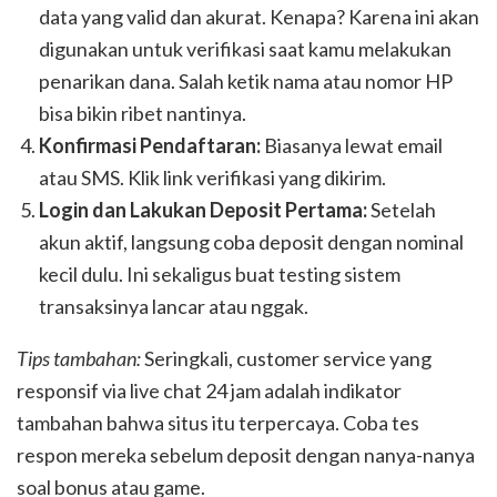
data yang valid dan akurat. Kenapa? Karena ini akan
digunakan untuk verifikasi saat kamu melakukan
penarikan dana. Salah ketik nama atau nomor HP
bisa bikin ribet nantinya.
Konfirmasi Pendaftaran:
Biasanya lewat email
atau SMS. Klik link verifikasi yang dikirim.
Login dan Lakukan Deposit Pertama:
Setelah
akun aktif, langsung coba deposit dengan nominal
kecil dulu. Ini sekaligus buat testing sistem
transaksinya lancar atau nggak.
Tips tambahan:
Seringkali, customer service yang
responsif via live chat 24 jam adalah indikator
tambahan bahwa situs itu terpercaya. Coba tes
respon mereka sebelum deposit dengan nanya-nanya
soal bonus atau game.