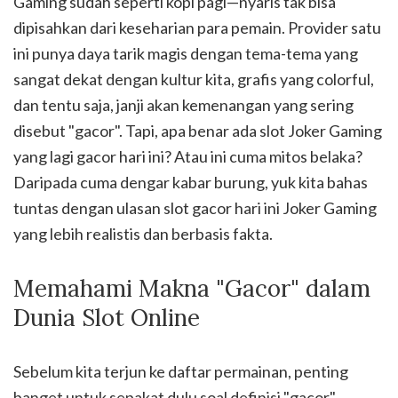
Gaming sudah seperti kopi pagi—nyaris tak bisa
dipisahkan dari keseharian para pemain. Provider satu
ini punya daya tarik magis dengan tema-tema yang
sangat dekat dengan kultur kita, grafis yang colorful,
dan tentu saja, janji akan kemenangan yang sering
disebut "gacor". Tapi, apa benar ada slot Joker Gaming
yang lagi gacor hari ini? Atau ini cuma mitos belaka?
Daripada cuma dengar kabar burung, yuk kita bahas
tuntas dengan ulasan slot gacor hari ini Joker Gaming
yang lebih realistis dan berbasis fakta.
Memahami Makna "Gacor" dalam
Dunia Slot Online
Sebelum kita terjun ke daftar permainan, penting
banget untuk sepakat dulu soal definisi "gacor".