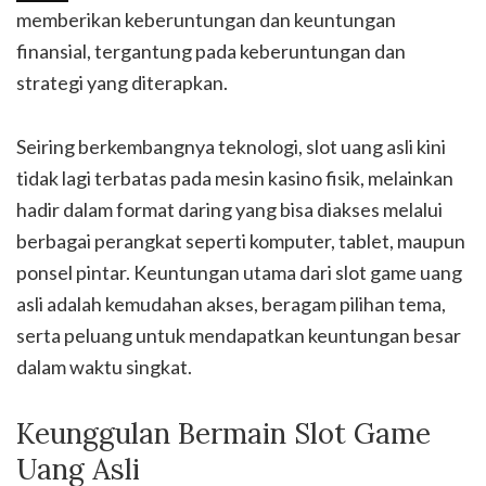
memberikan keberuntungan dan keuntungan
finansial, tergantung pada keberuntungan dan
strategi yang diterapkan.
Seiring berkembangnya teknologi, slot uang asli kini
tidak lagi terbatas pada mesin kasino fisik, melainkan
hadir dalam format daring yang bisa diakses melalui
berbagai perangkat seperti komputer, tablet, maupun
ponsel pintar. Keuntungan utama dari slot game uang
asli adalah kemudahan akses, beragam pilihan tema,
serta peluang untuk mendapatkan keuntungan besar
dalam waktu singkat.
Keunggulan Bermain Slot Game
Uang Asli