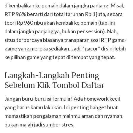
dikembalikan ke pemain dalam jangka panjang. Misal,
RTP 96% berarti dari total taruhan Rp 1 juta, secara
teori Rp 960 ribu akan kembali ke pemain (tapi ini
dalam jangka panjang ya, bukan per session). Nah,
situs terpercaya biasanya transparan soal RTP game-
game yang mereka sediakan. Jadi, “gacor” di sini lebih
ke pilihan game yang tepat di tempat yang tepat.
Langkah-Langkah Penting
Sebelum Klik Tombol Daftar
Jangan buru-buru isi formulir! Ada homework kecil
yang harus kamu lakukan. Ini penting banget buat
memastikan pengalaman mainmu aman dan nyaman,
bukan malah jadi sumber stres.