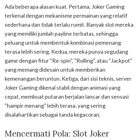
Ada beberapa alasan kuat. Pertama, Joker Gaming
terkenal dengan mekanisme permainan yang relatif
sederhana dan tidak terlalu rumit. Banyak slot mereka
yang memiliki jumlah payline terbatas, sehingga
peluang untuk membentuk kombinasi pemenang
terasa lebih sering. Kedua, mereka punya segudang
game dengan fitur "Re-spin", "Rolling", atau "Jackpot"
yang memang didesain untuk memberikan
kemenangan beruntun. Ketiga, dari sisi teknis, server
Joker Gaming dikenal stabil dengan animasi yang
cepat, membuat putaran berjalan lancar dan sensasi
"hampir menang" lebih terasa, yang sering
disalahartikan sebagai tanda kegacoran.
Mencermati Pola: Slot Joker