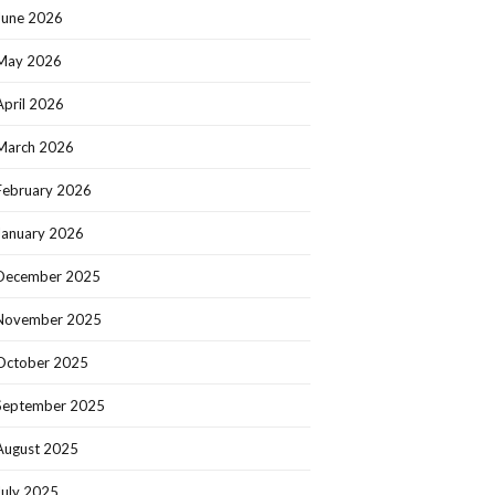
June 2026
May 2026
April 2026
March 2026
February 2026
January 2026
December 2025
November 2025
October 2025
September 2025
August 2025
July 2025