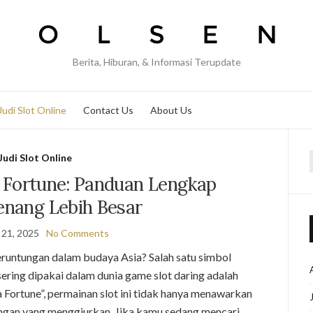
Berita, Hiburan, & Informasi Terupdate
Judi Slot Online
Contact Us
About Us
Judi Slot Online
f
 Fortune: Panduan Lengkap
nang Lebih Besar
 21, 2025
No Comments
runtungan dalam budaya Asia? Salah satu simbol
ering dipakai dalam dunia game slot daring adalah
Fortune”, permainan slot ini tidak hanya menawarkan
angan yang menggiurkan. Jika kamu sedang mencari