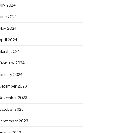
July 2024
June 2024
May 2024
April 2024
March 2024
February 2024
January 2024
December 2023
November 2023
October 2023
September 2023
August 2023