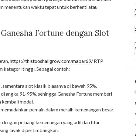
am menentukan waktu tepat untuk berhenti atau
 Ganesha Fortune dengan Slot
aran,
https://thistooshallgrow.com/mabar69/
RTP
kategori tinggi. Sebagai contoh:
, sementara slot klasik biasanya di bawah 95%.
di angka 91-95%, sehingga Ganesha Fortune memberi
n kembali modal.
kap memudahkan pemain dalam meraih kemenangan besar.
e dengan peluang kemenangan yang adil dan fitur
 yang layak dipertimbangkan.