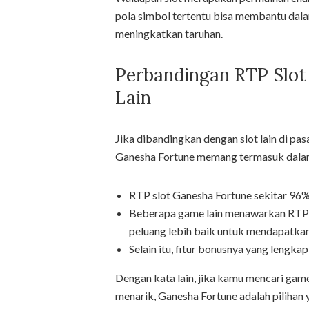
pola simbol tertentu bisa membantu dal
meningkatkan taruhan.
Perbandingan RTP Slot
Lain
Jika dibandingkan dengan slot lain di pas
Ganesha Fortune memang termasuk dalam 
RTP slot Ganesha Fortune sekitar 96%
Beberapa game lain menawarkan RTP 
peluang lebih baik untuk mendapatka
Selain itu, fitur bonusnya yang leng
Dengan kata lain, jika kamu mencari gam
menarik, Ganesha Fortune adalah pilihan