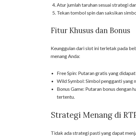
Atur jumlah taruhan sesuai strategi d
Tekan tombol spin dan saksikan simbo
Fitur Khusus dan Bonus
Keunggulan dari slot ini terletak pada 
menang Anda:
Free Spin: Putaran gratis yang didapat
Wild Symbol: Simbol pengganti yan
Bonus Game: Putaran bonus dengan ha
tertentu.
Strategi Menang di RT
Tidak ada strategi pasti yang dapat men