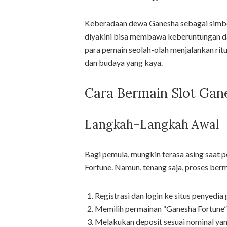
Keberadaan dewa Ganesha sebagai simbo
diyakini bisa membawa keberuntungan da
para pemain seolah-olah menjalankan rit
dan budaya yang kaya.
Cara Bermain Slot Gan
Langkah-Langkah Awal
Bagi pemula, mungkin terasa asing saat p
Fortune. Namun, tenang saja, proses ber
Registrasi dan login ke situs penyedia
Memilih permainan “Ganesha Fortune” d
Melakukan deposit sesuai nominal yan