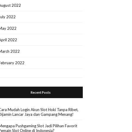
August 2022
July 2022
May 2022
April 2022
March 2022
February 2022
Recent Posts
Cara Mudah Login Akun Slot Hoki Tanpa Ribet,
Dijamin Lancar Jaya dan Gampang Menang!
Mengapa Pushgaming Slot Jadi Pilihan Favorit
Pemain Slot Online di Indonesia?