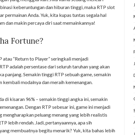
nasi keberuntungan dan hiburan tinggi, maka RTP slot
r permainan Anda. Yuk, kita kupas tuntas segala hal
am dan makin percaya diri saat memainkannya!
sha Fortune?
 atau “Return to Player” seringkali menjadi
TP adalah persentase dari seluruh taruhan yang akan
a panjang. Semakin tinggi RTP sebuah game, semakin
n kembali modalnya dan meraih kemenangan.
 di kisaran 96% – semakin tinggi angka ini, semakin
menangan. Dengan RTP sebesar ini, game ini menjadi
ang mengharapkan peluang menang yang lebih realistis
TP lebih rendah. Jadi, pertanyaannya, apa sih
yang membuatnya begitu menarik? Yuk, kita bahas lebih