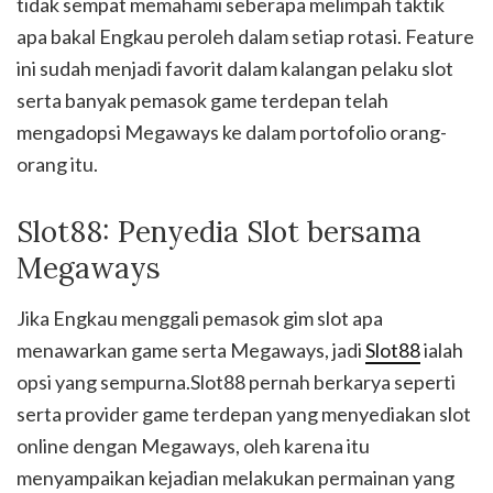
tidak sempat memahami seberapa melimpah taktik
apa bakal Engkau peroleh dalam setiap rotasi. Feature
ini sudah menjadi favorit dalam kalangan pelaku slot
serta banyak pemasok game terdepan telah
mengadopsi Megaways ke dalam portofolio orang-
orang itu.
Slot88: Penyedia Slot bersama
Megaways
Jika Engkau menggali pemasok gim slot apa
menawarkan game serta Megaways, jadi
Slot88
ialah
opsi yang sempurna.Slot88 pernah berkarya seperti
serta provider game terdepan yang menyediakan slot
online dengan Megaways, oleh karena itu
menyampaikan kejadian melakukan permainan yang