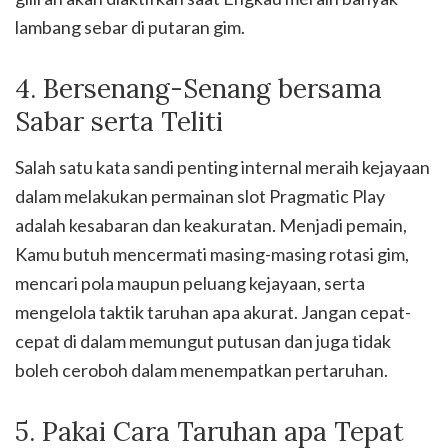
lambang sebar di putaran gim.
4. Bersenang-Senang bersama
Sabar serta Teliti
Salah satu kata sandi penting internal meraih kejayaan
dalam melakukan permainan slot Pragmatic Play
adalah kesabaran dan keakuratan. Menjadi pemain,
Kamu butuh mencermati masing-masing rotasi gim,
mencari pola maupun peluang kejayaan, serta
mengelola taktik taruhan apa akurat. Jangan cepat-
cepat di dalam memungut putusan dan juga tidak
boleh ceroboh dalam menempatkan pertaruhan.
5. Pakai Cara Taruhan apa Tepat