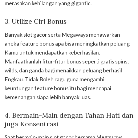
merasakan kehilangan yang gigantic.
3. Utilize Ciri Bonus
Banyak slot gacor serta Megaways menawarkan
aneka feature bonus apa bisa meningkatkan peluang
Kamu untuk mendapatkan keberhasilan.
Manfaatkanlah fitur-fitur bonus seperti gratis spins,
wilds, dan ganda bagi menaikkan peluang berhasil
Engkau. Tidak Boleh ragu guna mengambil
keuntungan feature bonus itu bagi mencapai
kemenangan siapa lebih banyak luas.
4. Bermain-Main dengan Tahan Hati dan
juga Konsentrasi
Saat bermain-main slot gacor bersama Megaways,