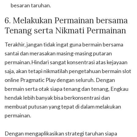
besaran taruhan.
6. Melakukan Permainan bersama
Tenang serta Nikmati Permainan
Terakhir, jangan tidak ingat guna bermain bersama
santai dan merasakan masing-masing putaran
permainan.Hindari sangat konsentrasi atas kejayaan
saja, akan tetapi nikmatilah pengetahuan bermain slot
online Pragmatic Play dengan seluruh. Dengan
bermain serta otak siapa tenang dan tenang, Engkau
hendak lebih banyak bisa berkonsentrasi dan
membuat putusan yang tepat di dalam melakukan
permainan.
Dengan mengaplikasikan strategi taruhan siapa