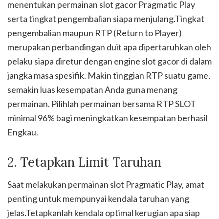
menentukan permainan slot gacor Pragmatic Play
serta tingkat pengembalian siapa menjulang.Tingkat
pengembalian maupun RTP (Return to Player)
merupakan perbandingan duit apa dipertaruhkan oleh
pelaku siapa diretur dengan engine slot gacor di dalam
jangka masa spesifik. Makin tinggian RTP suatu game,
semakin luas kesempatan Anda guna menang
permainan. Pilihlah permainan bersama RTP SLOT
minimal 96% bagi meningkatkan kesempatan berhasil
Engkau.
2. Tetapkan Limit Taruhan
Saat melakukan permainan slot Pragmatic Play, amat
penting untuk mempunyai kendala taruhan yang
jelas.Tetapkanlah kendala optimal kerugian apa siap