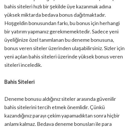
bahis siteleri hızlı bir şekilde üye kazanmak adına
yüksek miktarda bedava bonus dağıtmaktadır.
Hoşgeldin bonusundan farkı, bu bonus için herhangi
bir yatırım yapmanız gerekmemektedir. Sadece yeni
üyeliğinize özel tanımlanan bu deneme bonusuna,
bonus veren siteler üzerinden ulaşabilirsiniz. Sizler için
yeni açılan bahis siteleri üzerinde yüksek bonus veren
siteleri inceledik.
Bahis Siteleri
Deneme bonusu aldığınız siteler arasında güvenilir
bahis sitelerini tercih etmek önemlidir. Çünkü
kazandığınız parayı çekim yapamadıktan sonra hiçbir
anlamı kalmaz. Bedava deneme bonusları ile para