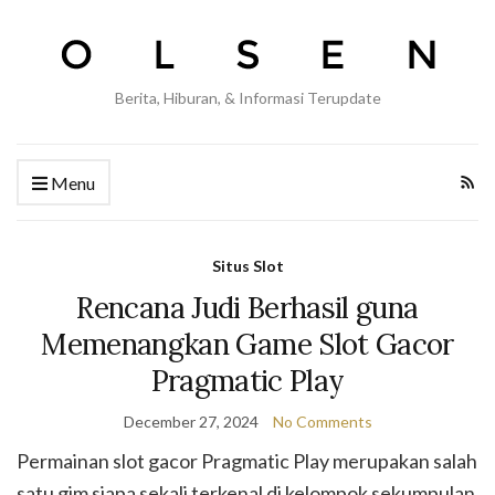
Berita, Hiburan, & Informasi Terupdate
Menu
Situs Slot
Rencana Judi Berhasil guna
Memenangkan Game Slot Gacor
Pragmatic Play
December 27, 2024
No Comments
Permainan slot gacor Pragmatic Play merupakan salah
satu gim siapa sekali terkenal di kelompok sekumpulan