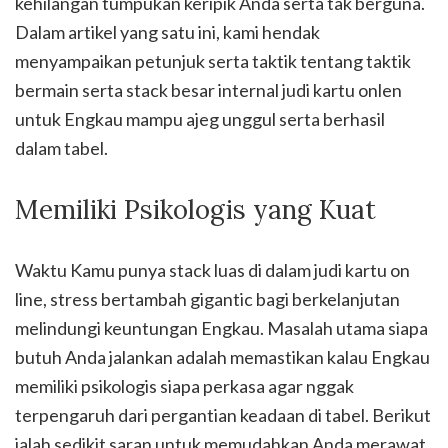
kehilangan tumpukan keripik Anda serta tak berguna.
Dalam artikel yang satu ini, kami hendak
menyampaikan petunjuk serta taktik tentang taktik
bermain serta stack besar internal judi kartu onlen
untuk Engkau mampu ajeg unggul serta berhasil
dalam tabel.
Memiliki Psikologis yang Kuat
Waktu Kamu punya stack luas di dalam judi kartu on
line, stress bertambah gigantic bagi berkelanjutan
melindungi keuntungan Engkau. Masalah utama siapa
butuh Anda jalankan adalah memastikan kalau Engkau
memiliki psikologis siapa perkasa agar nggak
terpengaruh dari pergantian keadaan di tabel. Berikut
ialah sedikit saran untuk memudahkan Anda merawat