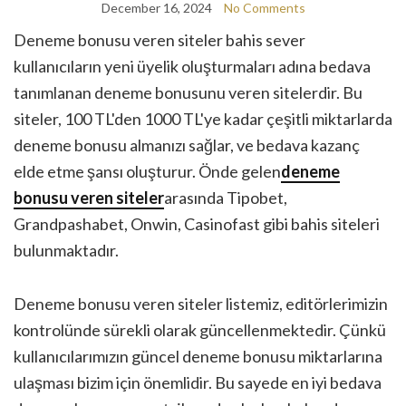
December 16, 2024
No Comments
Deneme bonusu veren siteler bahis sever
kullanıcıların yeni üyelik oluşturmaları adına bedava
tanımlanan deneme bonusunu veren sitelerdir. Bu
siteler, 100 TL'den 1000 TL'ye kadar çeşitli miktarlarda
deneme bonusu almanızı sağlar, ve bedava kazanç
elde etme şansı oluşturur. Önde gelen
deneme
bonusu veren siteler
arasında Tipobet,
Grandpashabet, Onwin, Casinofast gibi bahis siteleri
bulunmaktadır.
Deneme bonusu veren siteler listemiz, editörlerimizin
kontrolünde sürekli olarak güncellenmektedir. Çünkü
kullanıcılarımızın güncel deneme bonusu miktarlarına
ulaşması bizim için önemlidir. Bu sayede en iyi bedava