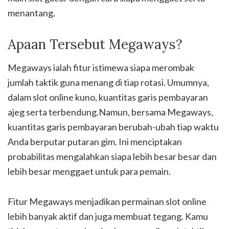
menantang.
Apaan Tersebut Megaways?
Megaways ialah fitur istimewa siapa merombak
jumlah taktik guna menang di tiap rotasi. Umumnya,
dalam slot online kuno, kuantitas garis pembayaran
ajeg serta terbendung.Namun, bersama Megaways,
kuantitas garis pembayaran berubah-ubah tiap waktu
Anda berputar putaran gim. Ini menciptakan
probabilitas mengalahkan siapa lebih besar besar dan
lebih besar menggaet untuk para pemain.
Fitur Megaways menjadikan permainan slot online
lebih banyak aktif dan juga membuat tegang. Kamu