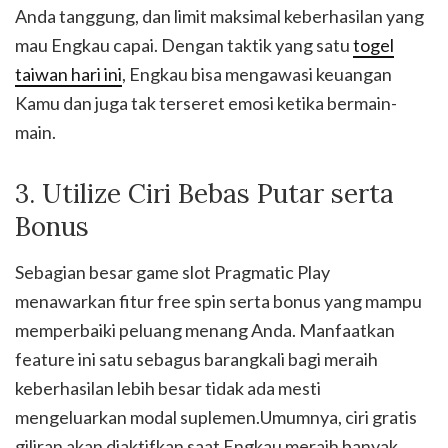
Anda tanggung, dan limit maksimal keberhasilan yang
mau Engkau capai. Dengan taktik yang satu
togel
taiwan hari ini
, Engkau bisa mengawasi keuangan
Kamu dan juga tak terseret emosi ketika bermain-
main.
3. Utilize Ciri Bebas Putar serta
Bonus
Sebagian besar game slot Pragmatic Play
menawarkan fitur free spin serta bonus yang mampu
memperbaiki peluang menang Anda. Manfaatkan
feature ini satu sebagus barangkali bagi meraih
keberhasilan lebih besar tidak ada mesti
mengeluarkan modal suplemen.Umumnya, ciri gratis
giliran akan diaktifkan saat Engkau meraih banyak