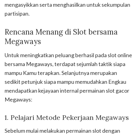
mengasyikkan serta menghasilkan untuk sekumpulan
partisipan.
Rencana Menang di Slot bersama
Megaways
Untuk meningkatkan peluang berhasil pada slot online
bersama Megaways, terdapat sejumlah taktik siapa
mampu Kamu terapkan. Selanjutnya merupakan
sedikit petunjuk siapa mampu memudahkan Engkau
mendapatkan kejayaan internal permainan slot gacor
Megaways:
1. Pelajari Metode Pekerjaan Megaways
Sebelum mulai melakukan permainan slot dengan