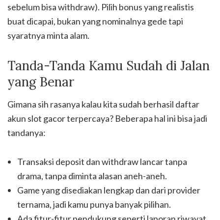
sebelum bisa withdraw). Pilih bonus yang realistis
buat dicapai, bukan yang nominalnya gede tapi
syaratnya minta alam.
Tanda-Tanda Kamu Sudah di Jalan
yang Benar
Gimana sih rasanya kalau kita sudah berhasil daftar
akun slot gacor terpercaya? Beberapa hal ini bisa jadi
tandanya:
Transaksi deposit dan withdraw lancar tanpa
drama, tanpa diminta alasan aneh-aneh.
Game yang disediakan lengkap dan dari provider
ternama, jadi kamu punya banyak pilihan.
Ada fitur-fitur pendukung seperti laporan riwayat