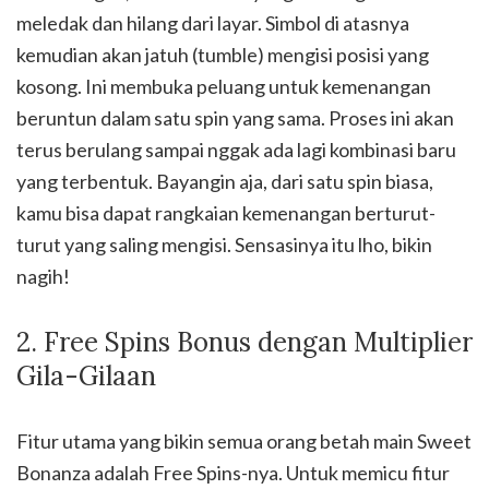
meledak dan hilang dari layar. Simbol di atasnya
kemudian akan jatuh (tumble) mengisi posisi yang
kosong. Ini membuka peluang untuk kemenangan
beruntun dalam satu spin yang sama. Proses ini akan
terus berulang sampai nggak ada lagi kombinasi baru
yang terbentuk. Bayangin aja, dari satu spin biasa,
kamu bisa dapat rangkaian kemenangan berturut-
turut yang saling mengisi. Sensasinya itu lho, bikin
nagih!
2. Free Spins Bonus dengan Multiplier
Gila-Gilaan
Fitur utama yang bikin semua orang betah main Sweet
Bonanza adalah Free Spins-nya. Untuk memicu fitur