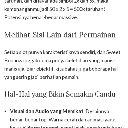
taruhan, dan di layar ada simbol 2x dan 5x, maka
kemenanganmu jadi 50 x 2 x 5 = 500x taruhan!
Potensinya benar-benar massive.
Melihat Sisi Lain dari Permainan
Setiap slot punya karakteristiknya sendiri, dan Sweet
Bonanza nggak cuma punya kelebihan yang manis-
manis aja. Biar objektif, kita bahas juga beberapa hal
yang sering jadi perhatian pemain.
Hal-Hal yang Bikin Semakin Candu
Visual dan Audio yang Memikat:
Desainnya
benar-benar top. Warna cerah dan animasi yang
halus bikin mata nggak cepat lelah, cocok untuk sesi