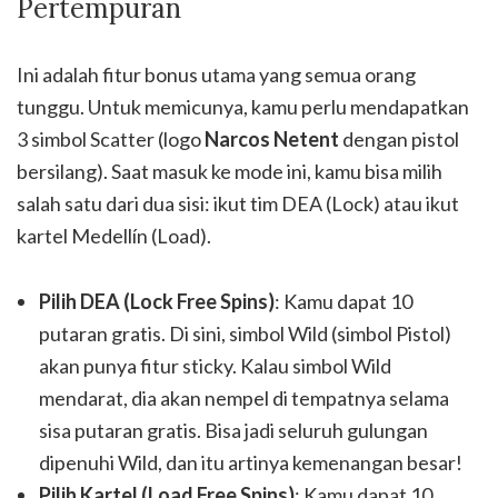
Pertempuran
Ini adalah fitur bonus utama yang semua orang
tunggu. Untuk memicunya, kamu perlu mendapatkan
3 simbol Scatter (logo
Narcos Netent
dengan pistol
bersilang). Saat masuk ke mode ini, kamu bisa milih
salah satu dari dua sisi: ikut tim DEA (Lock) atau ikut
kartel Medellín (Load).
Pilih DEA (Lock Free Spins)
: Kamu dapat 10
putaran gratis. Di sini, simbol Wild (simbol Pistol)
akan punya fitur sticky. Kalau simbol Wild
mendarat, dia akan nempel di tempatnya selama
sisa putaran gratis. Bisa jadi seluruh gulungan
dipenuhi Wild, dan itu artinya kemenangan besar!
Pilih Kartel (Load Free Spins)
: Kamu dapat 10