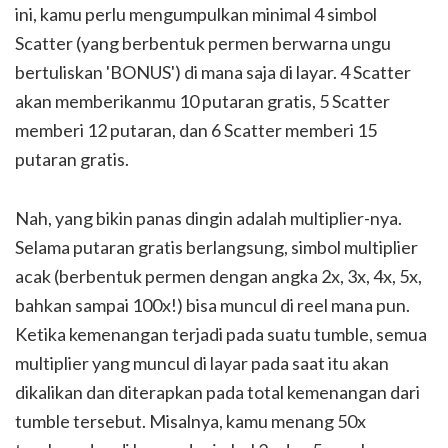
ini, kamu perlu mengumpulkan minimal 4 simbol
Scatter (yang berbentuk permen berwarna ungu
bertuliskan 'BONUS') di mana saja di layar. 4 Scatter
akan memberikanmu 10 putaran gratis, 5 Scatter
memberi 12 putaran, dan 6 Scatter memberi 15
putaran gratis.
Nah, yang bikin panas dingin adalah multiplier-nya.
Selama putaran gratis berlangsung, simbol multiplier
acak (berbentuk permen dengan angka 2x, 3x, 4x, 5x,
bahkan sampai 100x!) bisa muncul di reel mana pun.
Ketika kemenangan terjadi pada suatu tumble, semua
multiplier yang muncul di layar pada saat itu akan
dikalikan dan diterapkan pada total kemenangan dari
tumble tersebut. Misalnya, kamu menang 50x