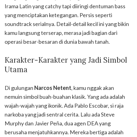
Irama Latin yang catchy tapi diiringi dentuman bass
yang menciptakan ketegangan. Persis seperti
soundtrack serialnya. Detail-detail kecil ini yang bikin
kamu langsung terserap, merasa jadi bagian dari
operasi besar-besaran di dunia bawah tanah.
Karakter-Karakter yang Jadi Simbol
Utama
Di gulungan
Narcos Netent
, kamu nggak akan
nemuin simbol buah-buahan klasik. Yang ada adalah
wajah-wajah yang ikonik. Ada Pablo Escobar, si raja
narkoba yang jadi sentral cerita. Lalu ada Steve
Murphy dan Javier Peña, dua agen DEA yang
berusaha menjatuhkannya. Mereka bertiga adalah