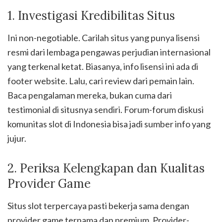
1. Investigasi Kredibilitas Situs
Ini non-negotiable. Carilah situs yang punya lisensi
resmi dari lembaga pengawas perjudian internasional
yang terkenal ketat. Biasanya, info lisensi ini ada di
footer website. Lalu, cari review dari pemain lain.
Baca pengalaman mereka, bukan cuma dari
testimonial di situsnya sendiri. Forum-forum diskusi
komunitas slot di Indonesia bisa jadi sumber info yang
jujur.
2. Periksa Kelengkapan dan Kualitas
Provider Game
Situs slot terpercaya pasti bekerja sama dengan
provider game ternama dan premium. Provider-