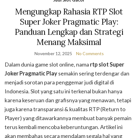
Mengungkap Rahasia RTP Slot
Super Joker Pragmatic Play:
Panduan Lengkap dan Strategi
Menang Maksimal
November 12, 2025
No Comments
Dalam dunia game slot online, nama
rtp slot Super
Joker Pragmatic Play
semakin sering terdengar dan
menjadi sorotan para penggemar judi digital di
Indonesia. Slot yang satu ini terkenal bukan hanya
karena keseruan dan grafisnya yang menawan, tetapi
juga karena transparansi & kualitas RTP (Return to
Player) yang ditawarkannya membuat banyak pemain
terus kembali mencoba keberuntungan. Artikel ini
akan membahas secara mendalam segala hal yang