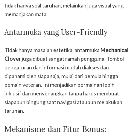
tidak hanya soal taruhan, melainkan juga visual yang
memanjakan mata.
Antarmuka yang User-Friendly
Tidak hanya masalah estetika, antarmuka
Mechanical
Clover
juga dibuat sangat ramah pengguna. Tombol
pengaturan dan informasi mudah diakses dan
dipahami oleh siapa saja, mulai dari pemula hingga
pemain veteran. Ini menjadikan permainan lebih
inklusif dan menyenangkan tanpa harus membuat
siapapun bingung saat navigasi ataupun melakukan
taruhan.
Mekanisme dan Fitur Bonus: