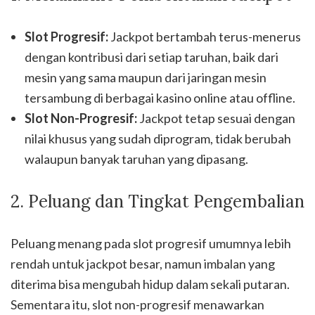
Slot Progresif:
Jackpot bertambah terus-menerus
dengan kontribusi dari setiap taruhan, baik dari
mesin yang sama maupun dari jaringan mesin
tersambung di berbagai kasino online atau offline.
Slot Non-Progresif:
Jackpot tetap sesuai dengan
nilai khusus yang sudah diprogram, tidak berubah
walaupun banyak taruhan yang dipasang.
2. Peluang dan Tingkat Pengembalian
Peluang menang pada slot progresif umumnya lebih
rendah untuk jackpot besar, namun imbalan yang
diterima bisa mengubah hidup dalam sekali putaran.
Sementara itu, slot non-progresif menawarkan