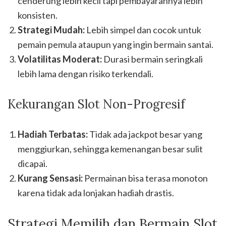
cenderung lebih kecil tapi pembayarannya lebih
konsisten.
Strategi Mudah:
Lebih simpel dan cocok untuk
pemain pemula ataupun yang ingin bermain santai.
Volatilitas Moderat:
Durasi bermain seringkali
lebih lama dengan risiko terkendali.
Kekurangan Slot Non-Progresif
Hadiah Terbatas:
Tidak ada jackpot besar yang
menggiurkan, sehingga kemenangan besar sulit
dicapai.
Kurang Sensasi:
Permainan bisa terasa monoton
karena tidak ada lonjakan hadiah drastis.
Strategi Memilih dan Bermain Slot