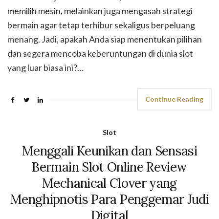
memilih mesin, melainkan juga mengasah strategi
bermain agar tetap terhibur sekaligus berpeluang
menang. Jadi, apakah Anda siap menentukan pilihan
dan segera mencoba keberuntungan di dunia slot
yang luar biasa ini?…
Continue Reading
Slot
Menggali Keunikan dan Sensasi
Bermain Slot Online Review
Mechanical Clover yang
Menghipnotis Para Penggemar Judi
Digital