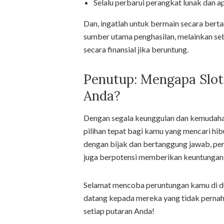
Selalu perbarui perangkat lunak dan a
Dan, ingatlah untuk bermain secara bert
sumber utama penghasilan, melainkan s
secara finansial jika beruntung.
Penutup: Mengapa Slot
Anda?
Dengan segala keunggulan dan kemudahan 
pilihan tepat bagi kamu yang mencari hib
dengan bijak dan bertanggung jawab, pe
juga berpotensi memberikan keuntungan 
Selamat mencoba peruntungan kamu di dun
datang kepada mereka yang tidak pernah
setiap putaran Anda!