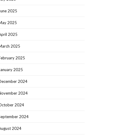
June 2025
May 2025
April 2025
March 2025
February 2025
January 2025
December 2024
November 2024
October 2024
September 2024
August 2024