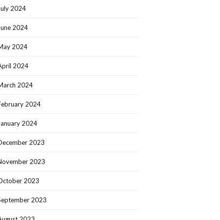
July 2024
June 2024
May 2024
April 2024
March 2024
February 2024
January 2024
December 2023
November 2023
October 2023
September 2023
August 2023