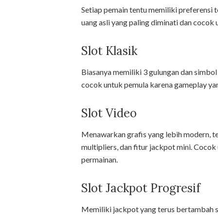
Setiap pemain tentu memiliki preferensi t
uang asli yang paling diminati dan cocok
Slot Klasik
Biasanya memiliki 3 gulungan dan simbol
cocok untuk pemula karena gameplay ya
Slot Video
Menawarkan grafis yang lebih modern, tem
multipliers, dan fitur jackpot mini. Coco
permainan.
Slot Jackpot Progresif
Memiliki jackpot yang terus bertambah se