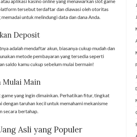
 atau aplikasi kasino online yang menawarkan slot game
platform tersebut terdaftar dan diawasi oleh otoritas
ng memadai untuk melindungi data dan dana Anda.
kan Deposit
utnya adalah mendaftar akun, biasanya cukup mudah dan
ggunakan metode pembayaran yang tersedia seperti
tikan saldo kamu cukup sebelum mulai bermain!
n Mulai Main
 game yang ingin dimainkan. Perhatikan fitur, tingkat
ulai dengan taruhan kecil untuk memahami mekanisme
 secara bertahap.
Uang Asli yang Populer