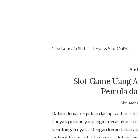
Cara Bermain Slot
Review Slot Online
Slo
Slot Game Uang A
Pemula da
Novembe
Dalam dunia perjudian daring saat ini, slo
banyak pemain yang ingin merasakan sen
keuntungan nyata. Dengan kemudahan ak
jackpot besar, tidak heran jika slot ini s