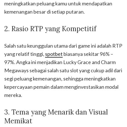
meningkatkan peluang kamu untuk mendapatkan
kemenangan besar di setiap putaran.
2. Rasio RTP yang Kompetitif
Salah satu keunggulan utama dari game ini adalah RTP
yang relatif tinggi,
spotbet
biasanya sekitar 96% –
97%. Angka ini menjadikan Lucky Grace and Charm
Megaways sebagai salah satu slot yang cukup adil dari
segi peluang kemenangan, sehingga meningkatkan
kepercayaan pemain dalam menginvestasikan modal
mereka.
3. Tema yang Menarik dan Visual
Memikat