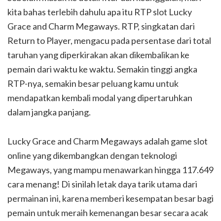
kita bahas terlebih dahulu apa itu RTP slot Lucky
Grace and Charm Megaways. RTP, singkatan dari
Return to Player, mengacu pada persentase dari total
taruhan yang diperkirakan akan dikembalikan ke
pemain dari waktu ke waktu. Semakin tinggi angka
RTP-nya, semakin besar peluang kamu untuk
mendapatkan kembali modal yang dipertaruhkan
dalam jangka panjang.
Lucky Grace and Charm Megaways adalah game slot
online yang dikembangkan dengan teknologi
Megaways, yang mampu menawarkan hingga 117.649
cara menang! Di sinilah letak daya tarik utama dari
permainan ini, karena memberi kesempatan besar bagi
pemain untuk meraih kemenangan besar secara acak