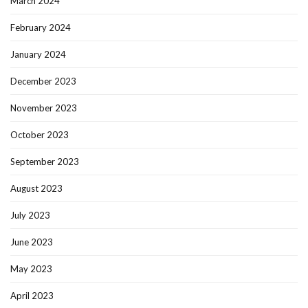
March 2024
February 2024
January 2024
December 2023
November 2023
October 2023
September 2023
August 2023
July 2023
June 2023
May 2023
April 2023