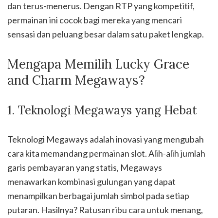
dan terus-menerus. Dengan RTP yang kompetitif,
permainan ini cocok bagi mereka yang mencari
sensasi dan peluang besar dalam satu paket lengkap.
Mengapa Memilih Lucky Grace
and Charm Megaways?
1. Teknologi Megaways yang Hebat
Teknologi Megaways adalah inovasi yang mengubah
cara kita memandang permainan slot. Alih-alih jumlah
garis pembayaran yang statis, Megaways
menawarkan kombinasi gulungan yang dapat
menampilkan berbagai jumlah simbol pada setiap
putaran. Hasilnya? Ratusan ribu cara untuk menang,