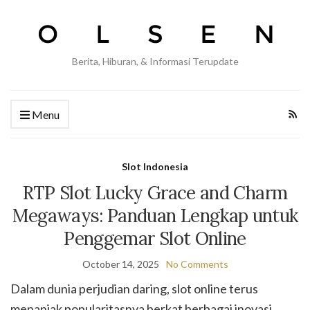
Berita, Hiburan, & Informasi Terupdate
Menu
Slot Indonesia
RTP Slot Lucky Grace and Charm
Megaways: Panduan Lengkap untuk
Penggemar Slot Online
October 14, 2025
No Comments
Dalam dunia perjudian daring, slot online terus
menanjak popularitasnya berkat berbagai inovasi