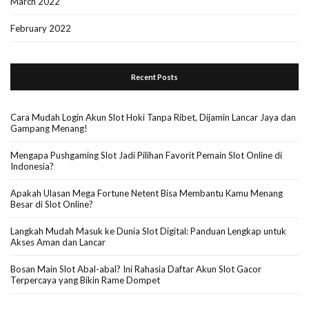
March 2022
February 2022
Recent Posts
Cara Mudah Login Akun Slot Hoki Tanpa Ribet, Dijamin Lancar Jaya dan
Gampang Menang!
Mengapa Pushgaming Slot Jadi Pilihan Favorit Pemain Slot Online di
Indonesia?
Apakah Ulasan Mega Fortune Netent Bisa Membantu Kamu Menang
Besar di Slot Online?
Langkah Mudah Masuk ke Dunia Slot Digital: Panduan Lengkap untuk
Akses Aman dan Lancar
Bosan Main Slot Abal-abal? Ini Rahasia Daftar Akun Slot Gacor
Terpercaya yang Bikin Rame Dompet