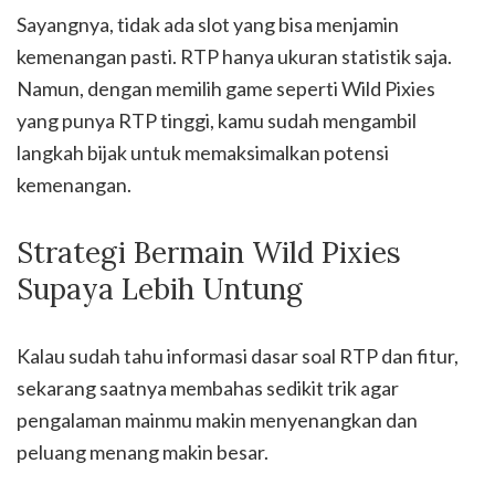
Sayangnya, tidak ada slot yang bisa menjamin
kemenangan pasti. RTP hanya ukuran statistik saja.
Namun, dengan memilih game seperti Wild Pixies
yang punya RTP tinggi, kamu sudah mengambil
langkah bijak untuk memaksimalkan potensi
kemenangan.
Strategi Bermain Wild Pixies
Supaya Lebih Untung
Kalau sudah tahu informasi dasar soal RTP dan fitur,
sekarang saatnya membahas sedikit trik agar
pengalaman mainmu makin menyenangkan dan
peluang menang makin besar.