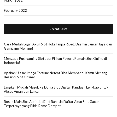
March 2022
February 2022
Recent Posts
Cara Mudah Login Akun Slot Hoki Tanpa Ribet, Dijamin Lancar Jaya dan
Gampang Menang!
Mengapa Pushgaming Slot Jadi Pilihan Favorit Pemain Slot Online di
Indonesia?
Apakah Ulasan Mega Fortune Netent Bisa Membantu Kamu Menang
Besar di Slot Online?
Langkah Mudah Masuk ke Dunia Slot Digital: Panduan Lengkap untuk
Akses Aman dan Lancar
Bosan Main Slot Abal-abal? Ini Rahasia Daftar Akun Slot Gacor
Terpercaya yang Bikin Rame Dompet