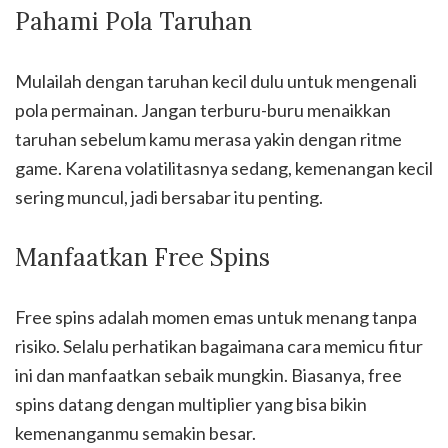
Pahami Pola Taruhan
Mulailah dengan taruhan kecil dulu untuk mengenali
pola permainan. Jangan terburu-buru menaikkan
taruhan sebelum kamu merasa yakin dengan ritme
game. Karena volatilitasnya sedang, kemenangan kecil
sering muncul, jadi bersabar itu penting.
Manfaatkan Free Spins
Free spins adalah momen emas untuk menang tanpa
risiko. Selalu perhatikan bagaimana cara memicu fitur
ini dan manfaatkan sebaik mungkin. Biasanya, free
spins datang dengan multiplier yang bisa bikin
kemenanganmu semakin besar.