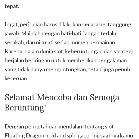
tepat.
Ingat, perjudian harus dilakukan secara bertanggung
jawab. Mainlah dengan hati-hati, jangan terlalu
serakah, dan nikmati setiap momen permainan.
Karena, dalam dunia slot, keberuntungan dan strategi
berjalan beriringan untuk memberikan pengalaman
yang tidak hanya menguntungkan, tetapi juga penuh
keseruan.
Selamat Mencoba dan Semoga
Beruntung!
Dengan pengetahuan mendalam tentang slot
Floating Dragon hold and spin gacor ini, saatnya kamu