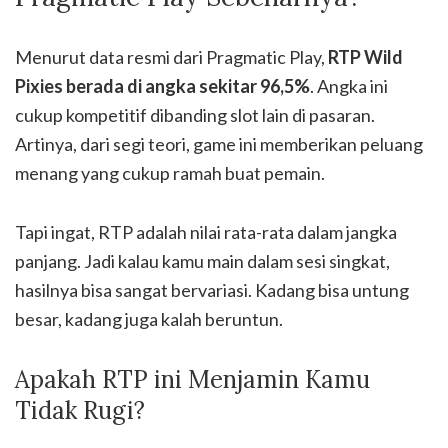
Menurut data resmi dari Pragmatic Play,
RTP Wild
Pixies berada di angka sekitar 96,5%
. Angka ini
cukup kompetitif dibanding slot lain di pasaran.
Artinya, dari segi teori, game ini memberikan peluang
menang yang cukup ramah buat pemain.
Tapi ingat, RTP adalah nilai rata-rata dalam jangka
panjang. Jadi kalau kamu main dalam sesi singkat,
hasilnya bisa sangat bervariasi. Kadang bisa untung
besar, kadang juga kalah beruntun.
Apakah RTP ini Menjamin Kamu
Tidak Rugi?