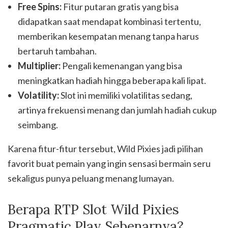
Free Spins:
Fitur putaran gratis yang bisa
didapatkan saat mendapat kombinasi tertentu,
memberikan kesempatan menang tanpa harus
bertaruh tambahan.
Multiplier:
Pengali kemenangan yang bisa
meningkatkan hadiah hingga beberapa kali lipat.
Volatility:
Slot ini memiliki volatilitas sedang,
artinya frekuensi menang dan jumlah hadiah cukup
seimbang.
Karena fitur-fitur tersebut, Wild Pixies jadi pilihan
favorit buat pemain yang ingin sensasi bermain seru
sekaligus punya peluang menang lumayan.
Berapa RTP Slot Wild Pixies
Pragmatic Play Sebenarnya?