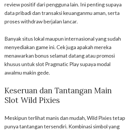
review positif dari pengguna lain. Ini penting supaya
data pribadi dan transaksi keuanganmu aman, serta
proses withdraw berjalan lancar.
Banyak situs lokal maupun internasional yang sudah
menyediakan game ini. Cek juga apakah mereka
menawarkan bonus selamat datang atau promosi
khusus untuk slot Pragmatic Play supaya modal
awalmu makin gede.
Keseruan dan Tantangan Main
Slot Wild Pixies
Meskipun terlihat manis dan mudah, Wild Pixies tetap
punya tantangan tersendiri. Kombinasi simbol yang