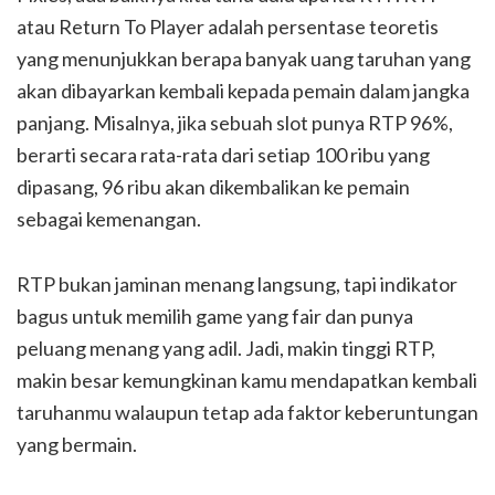
atau Return To Player adalah persentase teoretis
yang menunjukkan berapa banyak uang taruhan yang
akan dibayarkan kembali kepada pemain dalam jangka
panjang. Misalnya, jika sebuah slot punya RTP 96%,
berarti secara rata-rata dari setiap 100 ribu yang
dipasang, 96 ribu akan dikembalikan ke pemain
sebagai kemenangan.
RTP bukan jaminan menang langsung, tapi indikator
bagus untuk memilih game yang fair dan punya
peluang menang yang adil. Jadi, makin tinggi RTP,
makin besar kemungkinan kamu mendapatkan kembali
taruhanmu walaupun tetap ada faktor keberuntungan
yang bermain.