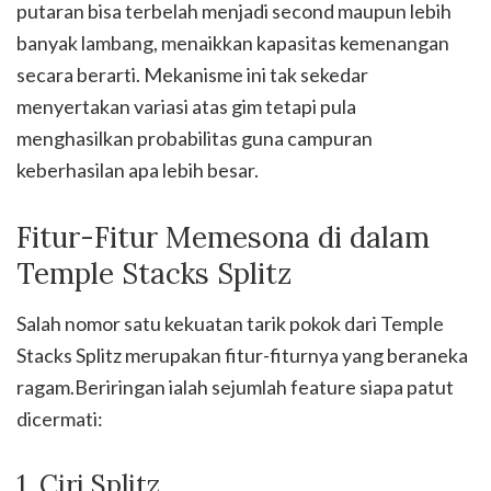
putaran bisa terbelah menjadi second maupun lebih
banyak lambang, menaikkan kapasitas kemenangan
secara berarti. Mekanisme ini tak sekedar
menyertakan variasi atas gim tetapi pula
menghasilkan probabilitas guna campuran
keberhasilan apa lebih besar.
Fitur-Fitur Memesona di dalam
Temple Stacks Splitz
Salah nomor satu kekuatan tarik pokok dari Temple
Stacks Splitz merupakan fitur-fiturnya yang beraneka
ragam.Beriringan ialah sejumlah feature siapa patut
dicermati:
1. Ciri Splitz