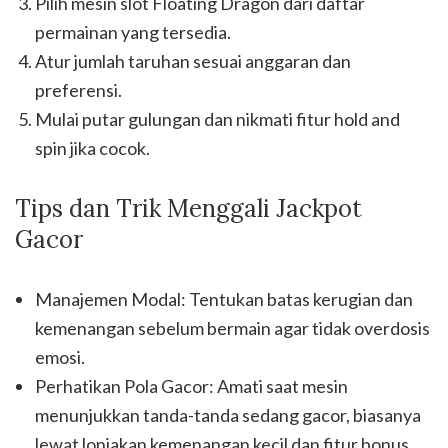
Pilih mesin slot Floating Dragon dari daftar
permainan yang tersedia.
Atur jumlah taruhan sesuai anggaran dan
preferensi.
Mulai putar gulungan dan nikmati fitur hold and
spin jika cocok.
Tips dan Trik Menggali Jackpot
Gacor
Manajemen Modal: Tentukan batas kerugian dan
kemenangan sebelum bermain agar tidak overdosis
emosi.
Perhatikan Pola Gacor: Amati saat mesin
menunjukkan tanda-tanda sedang gacor, biasanya
lewat lonjakan kemenangan kecil dan fitur bonus