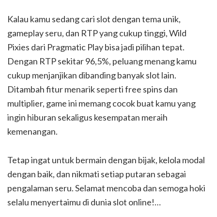
Kalau kamu sedang cari slot dengan tema unik,
gameplay seru, dan RTP yang cukup tinggi, Wild
Pixies dari Pragmatic Play bisa jadi pilihan tepat.
Dengan RTP sekitar 96,5%, peluang menang kamu
cukup menjanjikan dibanding banyak slot lain.
Ditambah fitur menarik seperti free spins dan
multiplier, game ini memang cocok buat kamu yang
ingin hiburan sekaligus kesempatan meraih
kemenangan.
Tetap ingat untuk bermain dengan bijak, kelola modal
dengan baik, dan nikmati setiap putaran sebagai
pengalaman seru. Selamat mencoba dan semoga hoki
selalu menyertaimu di dunia slot online!…