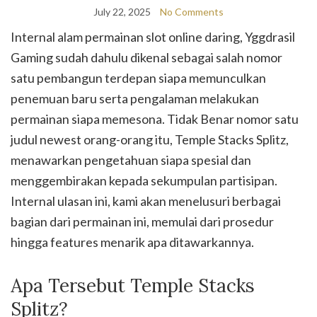
July 22, 2025
No Comments
Internal alam permainan slot online daring, Yggdrasil
Gaming sudah dahulu dikenal sebagai salah nomor
satu pembangun terdepan siapa memunculkan
penemuan baru serta pengalaman melakukan
permainan siapa memesona. Tidak Benar nomor satu
judul newest orang-orang itu, Temple Stacks Splitz,
menawarkan pengetahuan siapa spesial dan
menggembirakan kepada sekumpulan partisipan.
Internal ulasan ini, kami akan menelusuri berbagai
bagian dari permainan ini, memulai dari prosedur
hingga features menarik apa ditawarkannya.
Apa Tersebut Temple Stacks
Splitz?