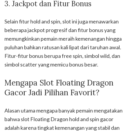
3. Jackpot dan Fitur Bonus
Selain fitur hold and spin, slot ini juga menawarkan
beberapa jackpot progresif dan fitur bonus yang
memungkinkan pemain meraih kemenangan hingga
puluhan bahkan ratusan kali lipat dari taruhan awal.
Fitur-fitur bonus berupa free spin, simbol wild, dan
simbol scatter yang memicu bonus besar.
Mengapa Slot Floating Dragon
Gacor Jadi Pilihan Favorit?
Alasan utama mengapa banyak pemain mengatakan
bahwa slot Floating Dragon hold and spin gacor
adalah karena tingkat kemenangan yang stabil dan