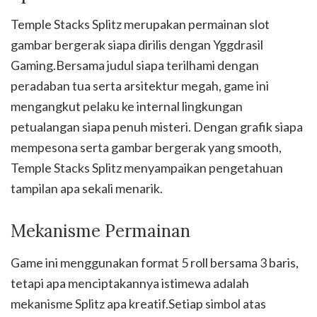
Temple Stacks Splitz merupakan permainan slot
gambar bergerak siapa dirilis dengan Yggdrasil
Gaming.Bersama judul siapa terilhami dengan
peradaban tua serta arsitektur megah, game ini
mengangkut pelaku ke internal lingkungan
petualangan siapa penuh misteri. Dengan grafik siapa
mempesona serta gambar bergerak yang smooth,
Temple Stacks Splitz menyampaikan pengetahuan
tampilan apa sekali menarik.
Mekanisme Permainan
Game ini menggunakan format 5 roll bersama 3 baris,
tetapi apa menciptakannya istimewa adalah
mekanisme Splitz apa kreatif.Setiap simbol atas