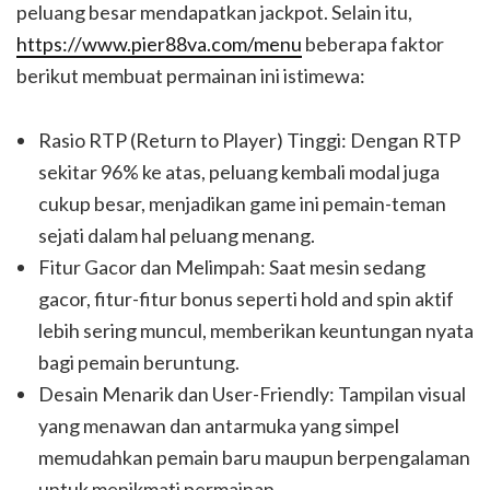
peluang besar mendapatkan jackpot. Selain itu,
https://www.pier88va.com/menu
beberapa faktor
berikut membuat permainan ini istimewa:
Rasio RTP (Return to Player) Tinggi: Dengan RTP
sekitar 96% ke atas, peluang kembali modal juga
cukup besar, menjadikan game ini pemain-teman
sejati dalam hal peluang menang.
Fitur Gacor dan Melimpah: Saat mesin sedang
gacor, fitur-fitur bonus seperti hold and spin aktif
lebih sering muncul, memberikan keuntungan nyata
bagi pemain beruntung.
Desain Menarik dan User-Friendly: Tampilan visual
yang menawan dan antarmuka yang simpel
memudahkan pemain baru maupun berpengalaman
untuk menikmati permainan.