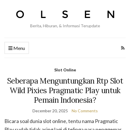
Berita, Hiburan, & Informasi Terupdate
Menu
Slot Online
Seberapa Menguntungkan Rtp Slot
Wild Pixies Pragmatic Play untuk
Pemain Indonesia?
December 20, 2025
No Comments
Bicara soal dunia slot online, tentu nama Pragmatic
Play sudah tidak asing lagi di telinga para penggemar