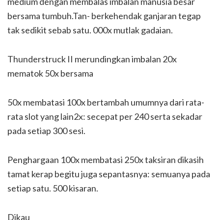
medium dengan membalas imbalan manusia besar
bersama tumbuh.Tan- berkehendak ganjaran tegap
tak sedikit sebab satu. 000x mutlak gadaian.
Thunderstruck II merundingkan imbalan 20x
mematok 50x bersama
50x membatasi 100x bertambah umumnya dari rata-
rata slot yang lain2x: secepat per 240 serta sekadar
pada setiap 300 sesi.
Penghargaan 100x membatasi 250x taksiran dikasih
tamat kerap begitu juga sepantasnya: semuanya pada
setiap satu. 500 kisaran.
Dikau