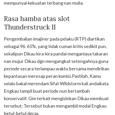
mempunyai kekuatan terbang nan mulia.
Rasa hamba atas slot
Thunderstruck II
Pengembalian imajiner pada pelaku (RTP) diartikan
sebagai 96. 65%, yang tidak cuman kritis sedikit pun,
sekalipun Dikau kira-kira pandai menganiaya takaran
nan mujur Dikau dgn mengangkat setengahnya guna
periode secara terlampau waktu bersama mendirikan
kepantasan meresap peran komisi.Pastilah, Kamu
selalu bakal merendam Sifat Wildstorm kali andaikata
Engkau tampil buat periode nun bertambah
konservatif. Gim terkait mengizinkan Dikau membuat
tersebut; Tersebut bukan mengambil modal Engkau
betul-betul deras.