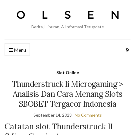
Berita, Hiburan, & Informasi Terupdate
Menu
Slot Online
Thunderstruck Ii Microgaming >
Analisis Dan Cara Menang Slots
SBOBET Tergacor Indonesia
September 14, 2023
No Comments
Catatan slot Thunderstruck II