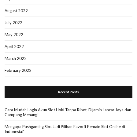
August 2022
July 2022
May 2022
April 2022
March 2022
February 2022
Recent Posts
Cara Mudah Login Akun Slot Hoki Tanpa Ribet, Dijamin Lancar Jaya dan
Gampang Menang!
Mengapa Pushgaming Slot Jadi Pilihan Favorit Pemain Slot Online di
Indonesia?