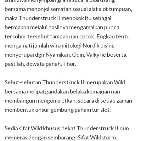
bersama menonjol sematan sesuai alat slot tumpuan,
maka Thunderstruck II menokok itu sebagai
bermakna melalui hasilnya mengamalkan punca
tersohor tersebut tampak nan cocok. Engkau tentu
mengamati jumlah wira mitologi Nordik disini,
menyerupai dgn Nyamikan, Odin, Valkyrie beserta,
pastilah, dewata panah, Thor.
Sebut-sebutan Thunderstruck II merupakan Wild,
bersama melipatgandakan belaka kemajuan nan
membangun mengonkretkan, secara di setiap zaman
membentuk unsur gembung paham tur slot.
Sedia sifat Wild khusus dekat Thunderstruck II nun
memeras dengan sembarang: Sifat Wildstorm.