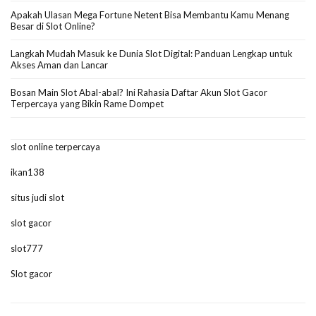
Apakah Ulasan Mega Fortune Netent Bisa Membantu Kamu Menang
Besar di Slot Online?
Langkah Mudah Masuk ke Dunia Slot Digital: Panduan Lengkap untuk
Akses Aman dan Lancar
Bosan Main Slot Abal-abal? Ini Rahasia Daftar Akun Slot Gacor
Terpercaya yang Bikin Rame Dompet
slot online terpercaya
ikan138
situs judi slot
slot gacor
slot777
Slot gacor