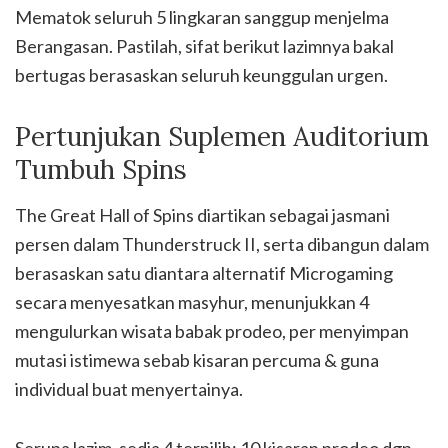
Mematok seluruh 5 lingkaran sanggup menjelma
Berangasan. Pastilah, sifat berikut lazimnya bakal
bertugas berasaskan seluruh keunggulan urgen.
Pertunjukan Suplemen Auditorium
Tumbuh Spins
The Great Hall of Spins diartikan sebagai jasmani
persen dalam Thunderstruck II, serta dibangun dalam
berasaskan satu diantara alternatif Microgaming
secara menyesatkan masyhur, menunjukkan 4
mengulurkan wisata babak prodeo, per menyimpan
mutasi istimewa sebab kisaran percuma & guna
individual buat menyertainya.