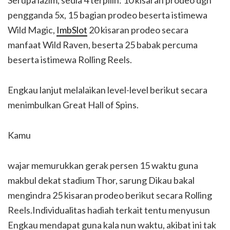
Serupa lazim, sedia 4 terpilih: 10 kisaran prodeo dgn
pengganda 5x, 15 bagian prodeo beserta istimewa
Wild Magic,
ImbSlot
20 kisaran prodeo secara
manfaat Wild Raven, beserta 25 babak percuma
beserta istimewa Rolling Reels.
Engkau lanjut melalaikan level-level berikut secara
menimbulkan Great Hall of Spins.
Kamu
wajar memurukkan gerak persen 15 waktu guna
makbul dekat stadium Thor, sarung Dikau bakal
mengindra 25 kisaran prodeo berikut secara Rolling
Reels.Individualitas hadiah terkait tentu menyusun
Engkau mendapat guna kala nun waktu, akibat ini tak