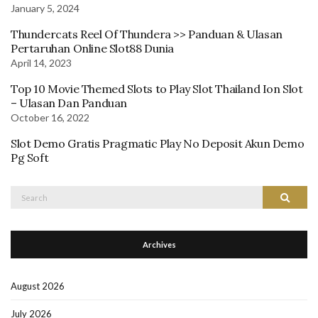
January 5, 2024
Thundercats Reel Of Thundera >> Panduan & Ulasan
Pertaruhan Online Slot88 Dunia
April 14, 2023
Top 10 Movie Themed Slots to Play Slot Thailand Ion Slot
– Ulasan Dan Panduan
October 16, 2022
Slot Demo Gratis Pragmatic Play No Deposit Akun Demo
Pg Soft
Search
Search
for:
Archives
August 2026
July 2026