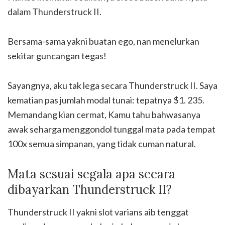
dalam Thunderstruck II.
Bersama-sama yakni buatan ego, nan menelurkan
sekitar guncangan tegas!
Sayangnya, aku tak lega secara Thunderstruck II. Saya
kematian pas jumlah modal tunai: tepatnya $1. 235.
Memandang kian cermat, Kamu tahu bahwasanya
awak seharga menggondol tunggal mata pada tempat
100x semua simpanan, yang tidak cuman natural.
Mata sesuai segala apa secara
dibayarkan Thunderstruck II?
Thunderstruck II yakni slot varians aib tenggat