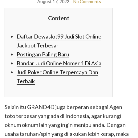
August 17, 2022
No Comments
Content
Daftar Dewaslot99 Judi Slot Online
Jackpot Terbesar
Postingan Paling Baru
Bandar Judi Online Nomer 1 Di Asia
Judi Poker Online Terpercaya Dan
Terbaik
Selain itu GRAND4D juga berperan sebagai Agen
toto terbesar yang ada di Indonesia, agar kurangi
oknum oknum lain yang ingin menipu anda. Dengan
usaha taruhan/spin yang dilakukan lebih kerap, maka