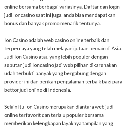
online bersama berbagai variasinya. Daftar dan login
judi Ioncasino saat ini juga, anda bisa mendapatkan
bonus dan banyak promo menarik tentunya.
Ion Casino adalah web casino online terbaik dan
terpercaya yang telah melayani jutaan pemain di Asia.
Judi Ion Casino atau yang lebih populer dengan
sebutan judi Ioncasino jadi web pilihan dikarenakan
udah terbukti banyak yang bergabung dengan
provider ini dan berikan pengalaman terbaik bagi para
bettor judi online di Indonesia.
Selain itu Ion Casino merupakan diantara web judi
online terfavorit dan terlalu populer bersama
memberikan kelengkapan layaknya tampilan yang