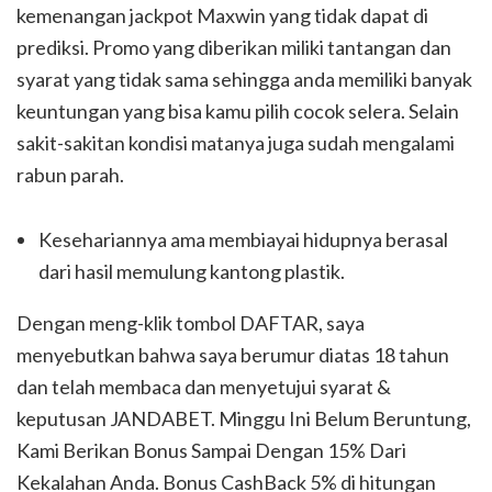
kemenangan jackpot Maxwin yang tidak dapat di
prediksi. Promo yang diberikan miliki tantangan dan
syarat yang tidak sama sehingga anda memiliki banyak
keuntungan yang bisa kamu pilih cocok selera. Selain
sakit-sakitan kondisi matanya juga sudah mengalami
rabun parah.
Kesehariannya ama membiayai hidupnya berasal
dari hasil memulung kantong plastik.
Dengan meng-klik tombol DAFTAR, saya
menyebutkan bahwa saya berumur diatas 18 tahun
dan telah membaca dan menyetujui syarat &
keputusan JANDABET. Minggu Ini Belum Beruntung,
Kami Berikan Bonus Sampai Dengan 15% Dari
Kekalahan Anda. Bonus CashBack 5% di hitungan