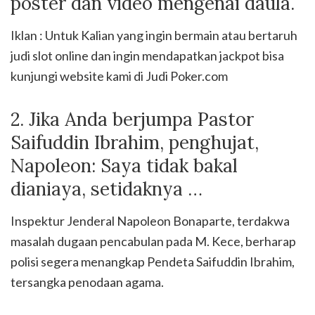
poster dan video mengenai daula.
Iklan : Untuk Kalian yang ingin bermain atau bertaruh
judi slot online dan ingin mendapatkan jackpot bisa
kunjungi website kami di Judi Poker.com
2. Jika Anda berjumpa Pastor
Saifuddin Ibrahim, penghujat,
Napoleon: Saya tidak bakal
dianiaya, setidaknya …
Inspektur Jenderal Napoleon Bonaparte, terdakwa
masalah dugaan pencabulan pada M. Kece, berharap
polisi segera menangkap Pendeta Saifuddin Ibrahim,
tersangka penodaan agama.