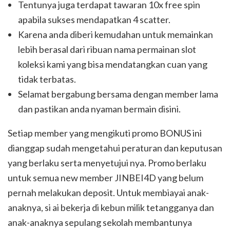
Tentunya juga terdapat tawaran 10x free spin
apabila sukses mendapatkan 4 scatter.
Karena anda diberi kemudahan untuk memainkan
lebih berasal dari ribuan nama permainan slot
koleksi kami yang bisa mendatangkan cuan yang
tidak terbatas.
Selamat bergabung bersama dengan member lama
dan pastikan anda nyaman bermain disini.
Setiap member yang mengikuti promo BONUS ini
dianggap sudah mengetahui peraturan dan keputusan
yang berlaku serta menyetujui nya. Promo berlaku
untuk semua new member JINBEI4D yang belum
pernah melakukan deposit. Untuk membiayai anak-
anaknya, si ai bekerja di kebun milik tetangganya dan
anak-anaknya sepulang sekolah membantunya