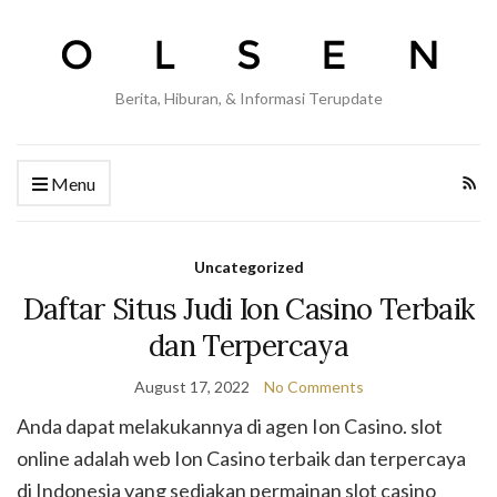
Berita, Hiburan, & Informasi Terupdate
Menu
Uncategorized
Daftar Situs Judi Ion Casino Terbaik
dan Terpercaya
August 17, 2022
No Comments
Anda dapat melakukannya di agen Ion Casino. slot
online adalah web Ion Casino terbaik dan terpercaya
di Indonesia yang sediakan permainan slot casino