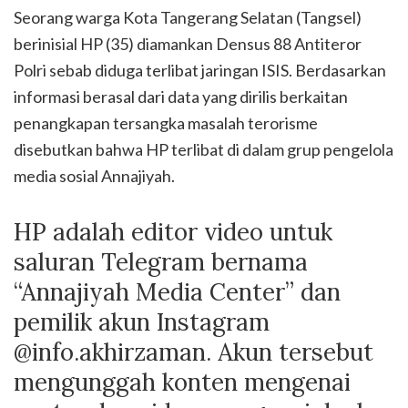
Seorang warga Kota Tangerang Selatan (Tangsel)
berinisial HP (35) diamankan Densus 88 Antiteror
Polri sebab diduga terlibat jaringan ISIS. Berdasarkan
informasi berasal dari data yang dirilis berkaitan
penangkapan tersangka masalah terorisme
disebutkan bahwa HP terlibat di dalam grup pengelola
media sosial Annajiyah.
HP adalah editor video untuk
saluran Telegram bernama
“Annajiyah Media Center” dan
pemilik akun Instagram
@info.akhirzaman. Akun tersebut
mengunggah konten mengenai