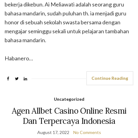
bekerja dikebun. Ai Meliawati adalah seorang guru
bahasa mandarin, sudah puluhan th. ia menjadi guru
honor di sebuah sekolah swasta bersama dengan
mengajar seminggu sekali untuk pelajaran tambahan
bahasa mandarin.
Habanero
…
Continue Reading
Uncategorized
Agen Allbet Casino Online Resmi
Dan Terpercaya Indonesia
August 17, 2022
No Comments