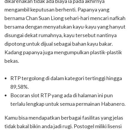
dikarenakan tidak ada biaya ia pada akhirnya
mengambil keputusan berhenti. Papanya yang
bernama Chan Suan Liong sehari-hari mencari nafkah
bersama dengan menyatukan kayu-kayu yang hanyut
disungai dekat rumahnya, kayu tersebut nantinya
dipotong untuk dijual sebagai bahan kayu bakar.
Kadang papanya juga mengumpulkan plastik-plastik
bekas.
RTP tergolong di dalam kategori tertinggi hingga
89,58%.
Bocoran slot RTP yang ada di halaman ini pun
terlalu lengkap untuk semua permainan Habanero.
Kamu bisa mendapatkan berbagai fasilitas yang jelas
tidak bakal bikin anda jadi rugi. Postogel miliki lisensi