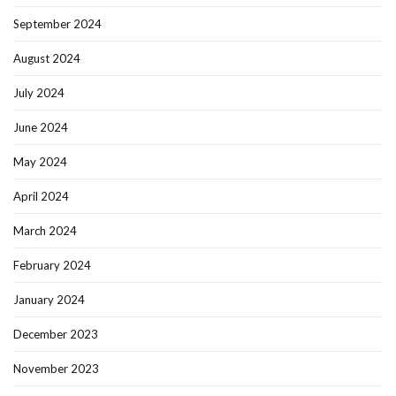
September 2024
August 2024
July 2024
June 2024
May 2024
April 2024
March 2024
February 2024
January 2024
December 2023
November 2023