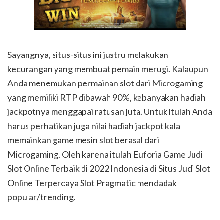
Sayangnya, situs-situs ini justru melakukan
kecurangan yang membuat pemain merugi. Kalaupun
Anda menemukan permainan slot dari Microgaming
yang memiliki RTP dibawah 90%, kebanyakan hadiah
jackpotnya menggapai ratusan juta. Untuk itulah Anda
harus perhatikan juga nilai hadiah jackpot kala
memainkan game mesin slot berasal dari
Microgaming. Oleh karena itulah Euforia Game Judi
Slot Online Terbaik di 2022 Indonesia di Situs Judi Slot
Online Terpercaya Slot Pragmatic mendadak
popular/trending.