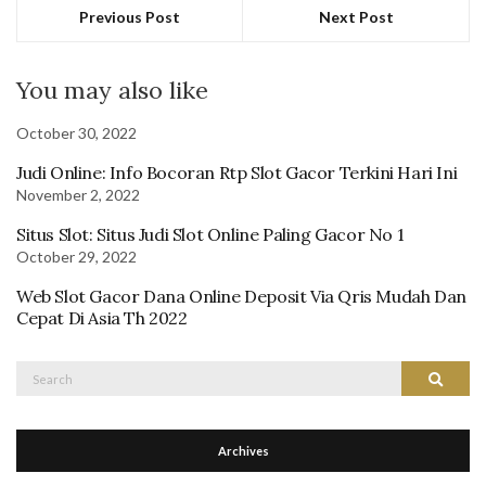
Previous Post
Next Post
You may also like
October 30, 2022
Judi Online: Info Bocoran Rtp Slot Gacor Terkini Hari Ini
November 2, 2022
Situs Slot: Situs Judi Slot Online Paling Gacor No 1
October 29, 2022
Web Slot Gacor Dana Online Deposit Via Qris Mudah Dan
Cepat Di Asia Th 2022
Search
Search
for:
Archives