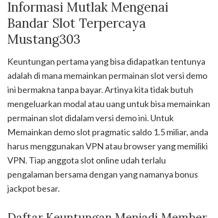
Informasi Mutlak Mengenai
Bandar Slot Terpercaya
Mustang303
Keuntungan pertama yang bisa didapatkan tentunya
adalah di mana memainkan permainan slot versi demo
ini bermakna tanpa bayar. Artinya kita tidak butuh
mengeluarkan modal atau uang untuk bisa memainkan
permainan slot didalam versi demo ini. Untuk
Memainkan demo slot pragmatic saldo 1.5 miliar, anda
harus menggunakan VPN atau browser yang memiliki
VPN. Tiap anggota slot online udah terlalu
pengalaman bersama dengan yang namanya bonus
jackpot besar.
Daftar Keuntungan Menjadi Member