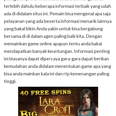
terlebih dahulu beberapa informasi terbaik yang udah
ada di didalam situs ini. Pemain bisa mengenal apa saja
pelayanan yang ada beserta informasi menarik lainnya
yang bakal bikin Anda yakin untuk bisa bergabung
bersama di di dalam agen paling baik kita. Dengan
memainkan game online apapun tentu anda bakal
mendapatkan banyak keuntungan. Informasi penting
ini biasanya dapat dipercaya gara-gara dapat berikan
kemudahan anda didalam menentukan game apa yang
bisa anda mainkan kala ini dan rtp kemenangan paling
tinggi.