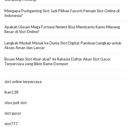
Mengapa Pushgaming Slot Jadi Pilihan Favorit Pemain Slot Online di
Indonesia?
Apakah Ulasan Mega Fortune Netent Bisa Membantu Kamu Menang
Besar di Slot Online?
Langkah Mudah Masuk ke Dunia Slot Digital: Panduan Lengkap untuk
Akses Aman dan Lancar
Bosan Main Slot Abal-abal? Ini Rahasia Daftar Akun Slot Gacor
Terpercaya yang Bikin Rame Dompet
slot online terpercaya
ikan138
situs judi slot
slot gacor
slot777