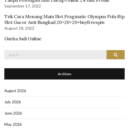
September 17, 2022
Trik Cara Menang Main Slot Pragmatic Olympus Pola Rtp
Slot Gacor Anti Rungkad 20+20+20+buyfreespin
August 18, 2022
Gurita Judi Online
Search
Search
for:
Archives
August 2026
July 2026
June 2026
May 2026