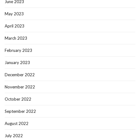
June 2023
May 2023
April 2023
March 2023
February 2023
January 2023
December 2022
November 2022
October 2022
September 2022
August 2022
July 2022