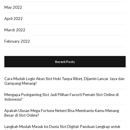
May 2022
April 2022
March 2022
February 2022
Recent Posts
Cara Mudah Login Akun Slot Hoki Tanpa Ribet, Dijamin Lancar Jaya dan
Gampang Menang!
Mengapa Pushgaming Slot Jadi Pilihan Favorit Pemain Slot Online di
Indonesia?
Apakah Ulasan Mega Fortune Netent Bisa Membantu Kamu Menang
Besar di Slot Online?
Langkah Mudah Masuk ke Dunia Slot Digital: Panduan Lengkap untuk