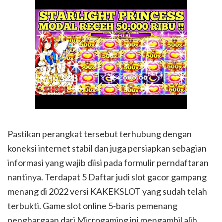
Pastikan perangkat tersebut terhubung dengan
koneksi internet stabil dan juga persiapkan sebagian
informasi yang wajib diisi pada formulir perndaftaran
nantinya. Terdapat 5 Daftar judi slot gacor gampang
menang di 2022 versi KAKEKSLOT yang sudah telah
terbukti. Game slot online 5-baris pemenang
penghargaan dari Microgaming ini mengambil alih