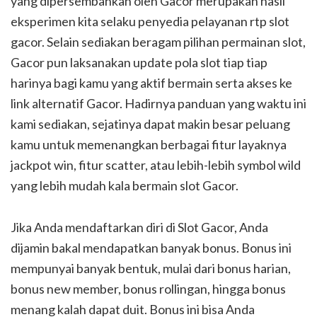
yang dipersembahkan oleh Gacor merupakan hasil
eksperimen kita selaku penyedia pelayanan rtp slot
gacor. Selain sediakan beragam pilihan permainan slot,
Gacor pun laksanakan update pola slot tiap tiap
harinya bagi kamu yang aktif bermain serta akses ke
link alternatif Gacor. Hadirnya panduan yang waktu ini
kami sediakan, sejatinya dapat makin besar peluang
kamu untuk memenangkan berbagai fitur layaknya
jackpot win, fitur scatter, atau lebih-lebih symbol wild
yang lebih mudah kala bermain slot Gacor.
Jika Anda mendaftarkan diri di Slot Gacor, Anda
dijamin bakal mendapatkan banyak bonus. Bonus ini
mempunyai banyak bentuk, mulai dari bonus harian,
bonus new member, bonus rollingan, hingga bonus
menang kalah dapat duit. Bonus ini bisa Anda