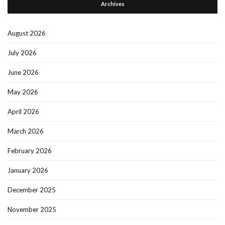
Archives
August 2026
July 2026
June 2026
May 2026
April 2026
March 2026
February 2026
January 2026
December 2025
November 2025