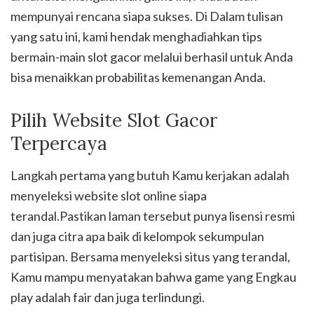
mempunyai rencana siapa sukses. Di Dalam tulisan
yang satu ini, kami hendak menghadiahkan tips
bermain-main slot gacor melalui berhasil untuk Anda
bisa menaikkan probabilitas kemenangan Anda.
Pilih Website Slot Gacor
Terpercaya
Langkah pertama yang butuh Kamu kerjakan adalah
menyeleksi website slot online siapa
terandal.Pastikan laman tersebut punya lisensi resmi
dan juga citra apa baik di kelompok sekumpulan
partisipan. Bersama menyeleksi situs yang terandal,
Kamu mampu menyatakan bahwa game yang Engkau
play adalah fair dan juga terlindungi.