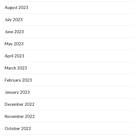
August 2023
July 2023
June 2023
May 2023
April 2023
March 2023
February 2023
January 2023
December 2022
November 2022
October 2022