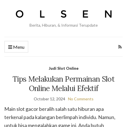
Berita, Hiburan, & Informasi Terupdate
Menu
Judi Slot Online
Tips Melakukan Permainan Slot
Online Melalui Efektif
October 12, 2024
No Comments
Main slot gacor beralih salah satu hiburan apa
terkenal pada kalangan berlimpah individu. Namun,
untuk bisa mengalahkan game ini, Anda butuh