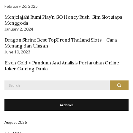
February 26, 2025
Menjelajahi Bumi Play’n GO Honey Rush: Gim Slot siapa
Menggoda
January 2, 2024
Dragon Shrine Best TopTrend Thailand Slots – Cara
Menang dan Ulasan
June 10, 2023
Elven Gold > Panduan And Analisis Pertaruhan Online
Joker Gaming Dunia
Search
Search
for:
Archives
August 2026