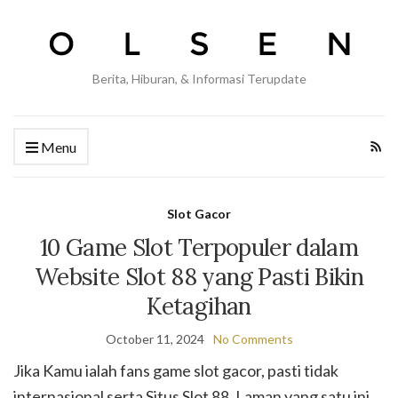
Berita, Hiburan, & Informasi Terupdate
Menu
Slot Gacor
10 Game Slot Terpopuler dalam
Website Slot 88 yang Pasti Bikin
Ketagihan
October 11, 2024
No Comments
Jika Kamu ialah fans game slot gacor, pasti tidak
internasional serta Situs Slot 88. Laman yang satu ini