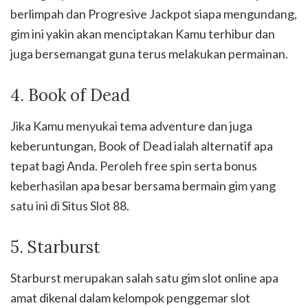
berlimpah dan Progresive Jackpot siapa mengundang,
gim ini yakin akan menciptakan Kamu terhibur dan
juga bersemangat guna terus melakukan permainan.
4. Book of Dead
Jika Kamu menyukai tema adventure dan juga
keberuntungan, Book of Dead ialah alternatif apa
tepat bagi Anda. Peroleh free spin serta bonus
keberhasilan apa besar bersama bermain gim yang
satu ini di Situs Slot 88.
5. Starburst
Starburst merupakan salah satu gim slot online apa
amat dikenal dalam kelompok penggemar slot