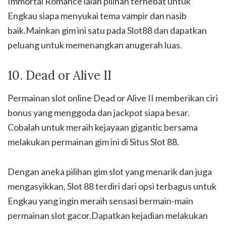
Immortal Romance ialah pilihan terhebat untuk
Engkau siapa menyukai tema vampir dan nasib
baik.Mainkan gim ini satu pada Slot88 dan dapatkan
peluang untuk memenangkan anugerah luas.
10. Dead or Alive II
Permainan slot online Dead or Alive II memberikan ciri
bonus yang menggoda dan jackpot siapa besar.
Cobalah untuk meraih kejayaan gigantic bersama
melakukan permainan gim ini di Situs Slot 88.
Dengan aneka pilihan gim slot yang menarik dan juga
mengasyikkan, Slot 88 terdiri dari opsi terbagus untuk
Engkau yang ingin meraih sensasi bermain-main
permainan slot gacor.Dapatkan kejadian melakukan