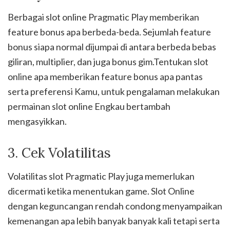
Berbagai slot online Pragmatic Play memberikan
feature bonus apa berbeda-beda. Sejumlah feature
bonus siapa normal dijumpai di antara berbeda bebas
giliran, multiplier, dan juga bonus gim.Tentukan slot
online apa memberikan feature bonus apa pantas
serta preferensi Kamu, untuk pengalaman melakukan
permainan slot online Engkau bertambah
mengasyikkan.
3. Cek Volatilitas
Volatilitas slot Pragmatic Play juga memerlukan
dicermati ketika menentukan game. Slot Online
dengan keguncangan rendah condong menyampaikan
kemenangan apa lebih banyak banyak kali tetapi serta