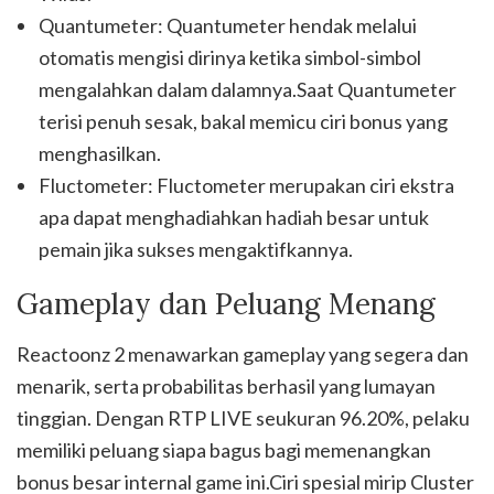
Quantumeter: Quantumeter hendak melalui
otomatis mengisi dirinya ketika simbol-simbol
mengalahkan dalam dalamnya.Saat Quantumeter
terisi penuh sesak, bakal memicu ciri bonus yang
menghasilkan.
Fluctometer: Fluctometer merupakan ciri ekstra
apa dapat menghadiahkan hadiah besar untuk
pemain jika sukses mengaktifkannya.
Gameplay dan Peluang Menang
Reactoonz 2 menawarkan gameplay yang segera dan
menarik, serta probabilitas berhasil yang lumayan
tinggian. Dengan RTP LIVE seukuran 96.20%, pelaku
memiliki peluang siapa bagus bagi memenangkan
bonus besar internal game ini.Ciri spesial mirip Cluster