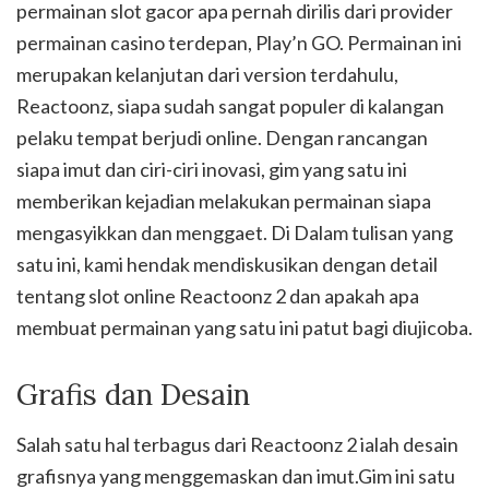
permainan slot gacor apa pernah dirilis dari provider
permainan casino terdepan, Play’n GO. Permainan ini
merupakan kelanjutan dari version terdahulu,
Reactoonz, siapa sudah sangat populer di kalangan
pelaku tempat berjudi online. Dengan rancangan
siapa imut dan ciri-ciri inovasi, gim yang satu ini
memberikan kejadian melakukan permainan siapa
mengasyikkan dan menggaet. Di Dalam tulisan yang
satu ini, kami hendak mendiskusikan dengan detail
tentang slot online Reactoonz 2 dan apakah apa
membuat permainan yang satu ini patut bagi diujicoba.
Grafis dan Desain
Salah satu hal terbagus dari Reactoonz 2 ialah desain
grafisnya yang menggemaskan dan imut.Gim ini satu