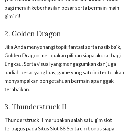
bagi meraih keberhasilan besar serta bermain-main
gim ini!
2. Golden Dragon
Jika Anda menyenangi topik fantasi serta nasib baik,
Golden Dragon merupakan pilihan siapa akurat bagi
Engkau. Serta visual yang mengagumkan dan juga
hadiah besar yang luas, game yang satu ini tentu akan
menyampaikan pengetahuan bermain apa nggak
terabaikan.
3. Thunderstruck II
Thunderstruck II merupakan salah satu gim slot
terbagus pada Situs Slot 88.Serta ciri bonus siapa