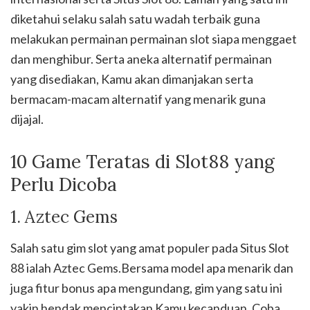
diketahui selaku salah satu wadah terbaik guna
melakukan permainan permainan slot siapa menggaet
dan menghibur. Serta aneka alternatif permainan
yang disediakan, Kamu akan dimanjakan serta
bermacam-macam alternatif yang menarik guna
dijajal.
10 Game Teratas di Slot88 yang
Perlu Dicoba
1. Aztec Gems
Salah satu gim slot yang amat populer pada Situs Slot
88 ialah Aztec Gems.Bersama model apa menarik dan
juga fitur bonus apa mengundang, gim yang satu ini
yakin hendak menciptakan Kamu kecanduan. Coba