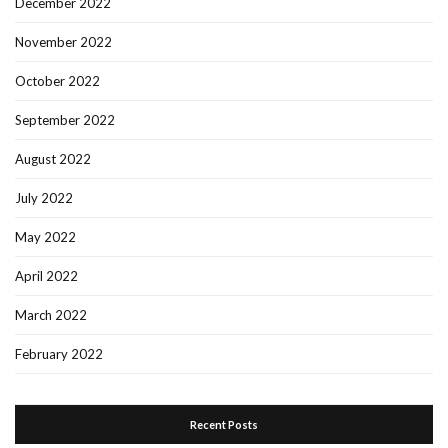
December 2022
November 2022
October 2022
September 2022
August 2022
July 2022
May 2022
April 2022
March 2022
February 2022
Recent Posts