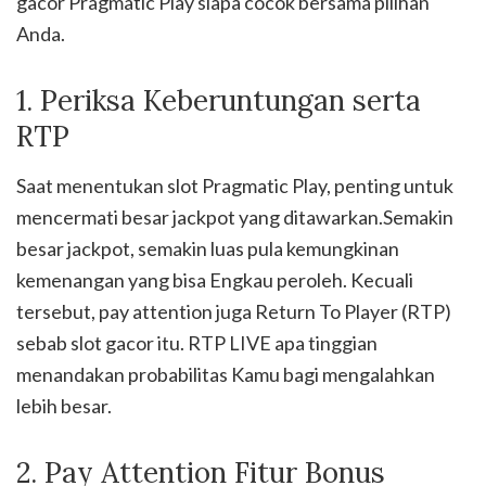
gacor Pragmatic Play siapa cocok bersama pilihan
Anda.
1. Periksa Keberuntungan serta
RTP
Saat menentukan slot Pragmatic Play, penting untuk
mencermati besar jackpot yang ditawarkan.Semakin
besar jackpot, semakin luas pula kemungkinan
kemenangan yang bisa Engkau peroleh. Kecuali
tersebut, pay attention juga Return To Player (RTP)
sebab slot gacor itu. RTP LIVE apa tinggian
menandakan probabilitas Kamu bagi mengalahkan
lebih besar.
2. Pay Attention Fitur Bonus