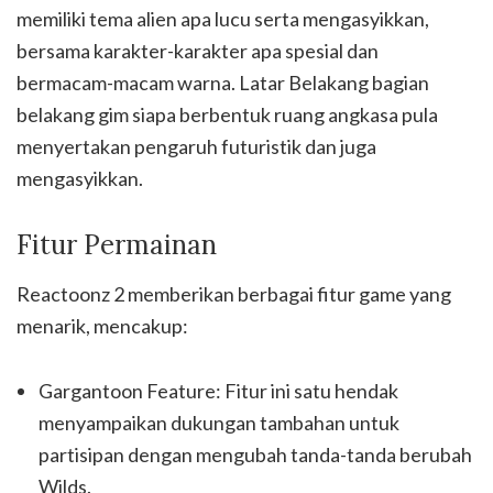
memiliki tema alien apa lucu serta mengasyikkan,
bersama karakter-karakter apa spesial dan
bermacam-macam warna. Latar Belakang bagian
belakang gim siapa berbentuk ruang angkasa pula
menyertakan pengaruh futuristik dan juga
mengasyikkan.
Fitur Permainan
Reactoonz 2 memberikan berbagai fitur game yang
menarik, mencakup:
Gargantoon Feature: Fitur ini satu hendak
menyampaikan dukungan tambahan untuk
partisipan dengan mengubah tanda-tanda berubah
Wilds.