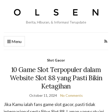
Berita, Hiburan, & Informasi Terupdate
Menu
Slot Gacor
10 Game Slot Terpopuler dalam
Website Slot 88 yang Pasti Bikin
Ketagihan
October 11, 2024
No Comments
Jika Kamu ialah fans game slot gacor, pasti tidak
internasional serta Situs Slot 88. Laman yang satu ini