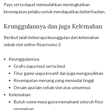
Pays serta dapat memudahkan meningkatkan
kesempatan pelaku untuk mendapatkan keberhasilan.
Keunggulannya dan juga Kelemahan
Berikut ialah beberapa keunggulan dan kelemahan
sebab slot online Reactoonz 2:
Keunggulannya:
Grafis siapa imut serta imut
Fitur game siapa kreatif dan juga mengasyikkan
Kesempatan menang yang memadai tinggi
Desain apa lain sebab slot atas umumnya
Kelemahan:
Butuh some masa guna memahami seluruh fitur
permainan