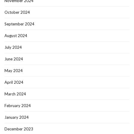
November 2024
October 2024
September 2024
August 2024
July 2024
June 2024
May 2024
April 2024
March 2024
February 2024
January 2024
December 2023