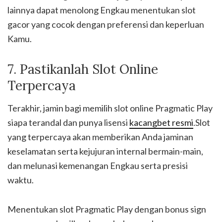
lainnya dapat menolong Engkau menentukan slot
gacor yang cocok dengan preferensi dan keperluan
Kamu.
7. Pastikanlah Slot Online
Terpercaya
Terakhir, jamin bagi memilih slot online Pragmatic Play
siapa terandal dan punya lisensi
kacangbet resmi
.Slot
yang terpercaya akan memberikan Anda jaminan
keselamatan serta kejujuran internal bermain-main,
dan melunasi kemenangan Engkau serta presisi
waktu.
Menentukan slot Pragmatic Play dengan bonus sign