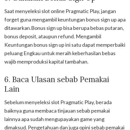
Saat menyeleksi slot online Pragmatic Play, jangan
forget guna mengambil keuntungan bonus sign up apa
ditawarkan.Bonus sign up bisa berupa bebas putaran,
bonus deposit, ataupun refund. Mengambil
Keuntungan bonus sign up ini satu dapat memperbaiki
peluang Engkau untuk meraih keberhasilan bebas
wajib memproduksi kapital tambahan.
6. Baca Ulasan sebab Pemakai
Lain
Sebelum menyeleksi slot Pragmatic Play, berada
baiknya guna membaca tinjauan sebab pemakai
lainnya apa sudah mengupayakan game yang
dimaksud. Pengetahuan dan juga opini sebab pemakai