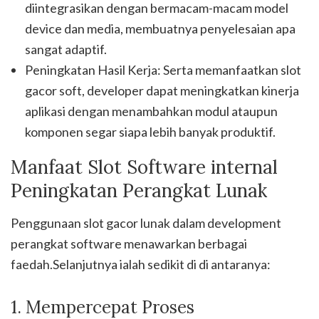
diintegrasikan dengan bermacam-macam model
device dan media, membuatnya penyelesaian apa
sangat adaptif.
Peningkatan Hasil Kerja: Serta memanfaatkan slot
gacor soft, developer dapat meningkatkan kinerja
aplikasi dengan menambahkan modul ataupun
komponen segar siapa lebih banyak produktif.
Manfaat Slot Software internal
Peningkatan Perangkat Lunak
Penggunaan slot gacor lunak dalam development
perangkat software menawarkan berbagai
faedah.Selanjutnya ialah sedikit di di antaranya:
1. Mempercepat Proses