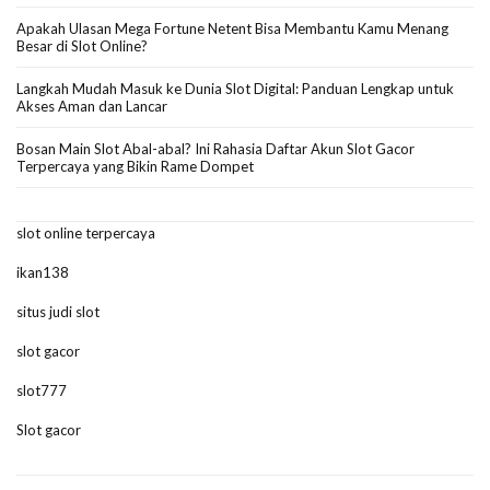
Apakah Ulasan Mega Fortune Netent Bisa Membantu Kamu Menang
Besar di Slot Online?
Langkah Mudah Masuk ke Dunia Slot Digital: Panduan Lengkap untuk
Akses Aman dan Lancar
Bosan Main Slot Abal-abal? Ini Rahasia Daftar Akun Slot Gacor
Terpercaya yang Bikin Rame Dompet
slot online terpercaya
ikan138
situs judi slot
slot gacor
slot777
Slot gacor