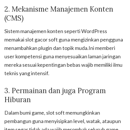
2. Mekanisme Manajemen Konten
(CMS)
Sistem manajemen konten seperti WordPress
memakai slot gacor soft guna mengizinkan pengguna
menambahkan plugin dan topik muda.Ini memberi
user kompetensi guna menyesuaikan laman jaringan
mereka sesuai kepentingan bebas wajib memiliki ilmu
teknis yang intensif.
3. Permainan dan juga Program
Hiburan
Dalam bumi game, slot soft memungkinkan
pembangun guna menyisipkan level, watak, ataupun
item segar tidak ada wajib merombak seluruh game.