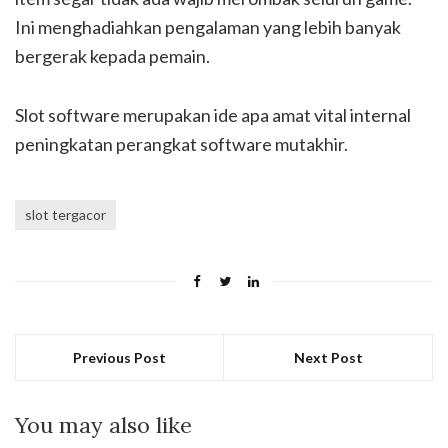
Ini menghadiahkan pengalaman yang lebih banyak
bergerak kepada pemain.
Slot software merupakan ide apa amat vital internal
peningkatan perangkat software mutakhir.
slot tergacor
Previous Post
Next Post
You may also like