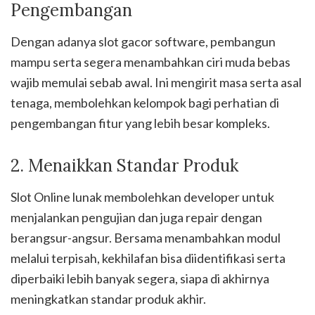
Pengembangan
Dengan adanya slot gacor software, pembangun
mampu serta segera menambahkan ciri muda bebas
wajib memulai sebab awal. Ini mengirit masa serta asal
tenaga, membolehkan kelompok bagi perhatian di
pengembangan fitur yang lebih besar kompleks.
2. Menaikkan Standar Produk
Slot Online lunak membolehkan developer untuk
menjalankan pengujian dan juga repair dengan
berangsur-angsur. Bersama menambahkan modul
melalui terpisah, kekhilafan bisa diidentifikasi serta
diperbaiki lebih banyak segera, siapa di akhirnya
meningkatkan standar produk akhir.