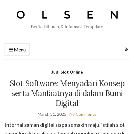
Berita, Hiburan, & Informasi Terupdate
Menu
Judi Slot Online
Slot Software: Menyadari Konsep
serta Manfaatnya di dalam Bumi
Digital
March 31, 2025
No Comments
Internal zaman digital siapa semakin maju, istilah slot
gacor lunak beralih bertambah populer, utamanya di