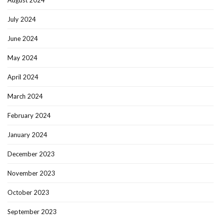
August 2024
July 2024
June 2024
May 2024
April 2024
March 2024
February 2024
January 2024
December 2023
November 2023
October 2023
September 2023