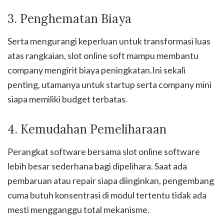
3. Penghematan Biaya
Serta mengurangi keperluan untuk transformasi luas
atas rangkaian, slot online soft mampu membantu
company mengirit biaya peningkatan.Ini sekali
penting, utamanya untuk startup serta company mini
siapa memiliki budget terbatas.
4. Kemudahan Pemeliharaan
Perangkat software bersama slot online software
lebih besar sederhana bagi dipelihara. Saat ada
pembaruan atau repair siapa diinginkan, pengembang
cuma butuh konsentrasi di modul tertentu tidak ada
mesti mengganggu total mekanisme.