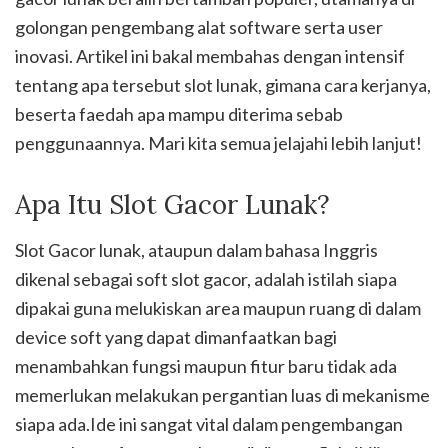
golongan pengembang alat software serta user
inovasi. Artikel ini bakal membahas dengan intensif
tentang apa tersebut slot lunak, gimana cara kerjanya,
beserta faedah apa mampu diterima sebab
penggunaannya. Mari kita semua jelajahi lebih lanjut!
Apa Itu Slot Gacor Lunak?
Slot Gacor lunak, ataupun dalam bahasa Inggris
dikenal sebagai soft slot gacor, adalah istilah siapa
dipakai guna melukiskan area maupun ruang di dalam
device soft yang dapat dimanfaatkan bagi
menambahkan fungsi maupun fitur baru tidak ada
memerlukan melakukan pergantian luas di mekanisme
siapa ada.Ide ini sangat vital dalam pengembangan