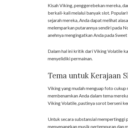
Kisah Viking, penggerebekan mereka, da
berkali-kali melalui banyak slot. Popular
sejarah mereka, Anda dapat melihat alas
melemparkan putarannya sendiri pada N
anehnya mengingatkan Anda pada Sweet
Dalam hal ini kritik dari Viking Volatile
menyelidiki permainan.
Tema untuk Kerajaan Sl
Viking yang mudah menguap foto cukup 
membenamkan Anda dalam tema mereka m
Viking Volatile, pastinya sorot berseni
Untuk secara substansial mempertinggi
menyenangkan musik pertempuran dan mel