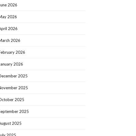
June 2026
May 2026
April 2026
March 2026
February 2026
January 2026
December 2025
November 2025
October 2025
September 2025
August 2025
July 2025