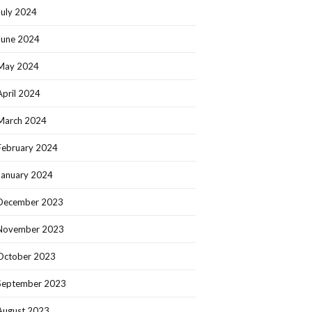
July 2024
June 2024
May 2024
April 2024
March 2024
February 2024
January 2024
December 2023
November 2023
October 2023
September 2023
August 2023