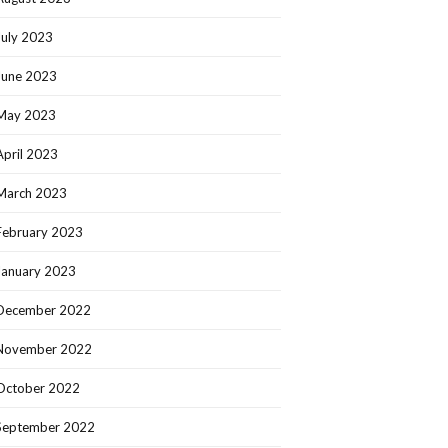
July 2023
June 2023
May 2023
April 2023
March 2023
February 2023
January 2023
December 2022
November 2022
October 2022
September 2022