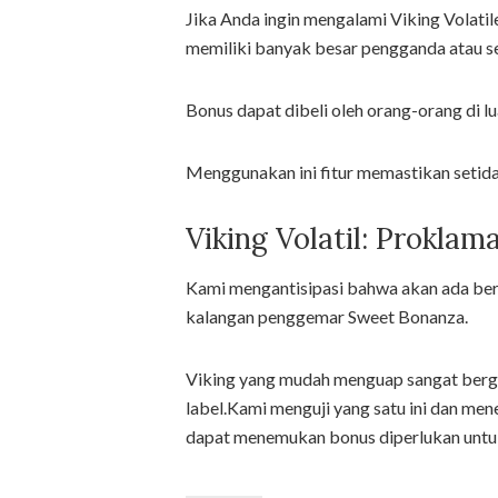
Jika Anda ingin mengalami Viking Volatil
memiliki banyak besar pengganda atau se
Bonus dapat dibeli oleh orang-orang di l
Menggunakan ini fitur memastikan seti
Viking Volatil: Proklam
Kami mengantisipasi bahwa akan ada berb
kalangan penggemar Sweet Bonanza.
Viking yang mudah menguap sangat bergo
label.Kami menguji yang satu ini dan men
dapat menemukan bonus diperlukan untu