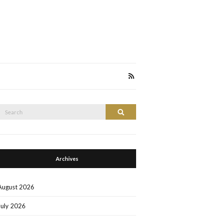
Search
Search
or:
Archives
August 2026
July 2026