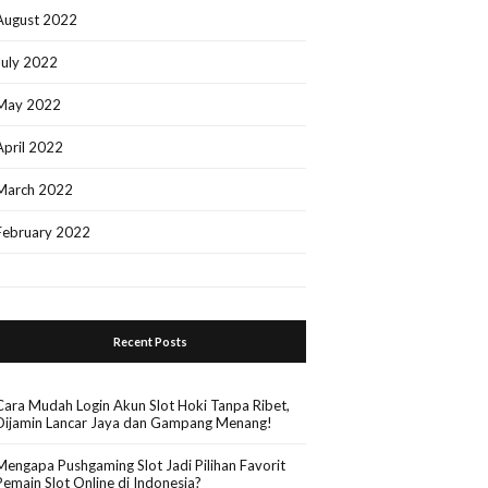
August 2022
July 2022
May 2022
April 2022
March 2022
February 2022
Recent Posts
Cara Mudah Login Akun Slot Hoki Tanpa Ribet,
Dijamin Lancar Jaya dan Gampang Menang!
Mengapa Pushgaming Slot Jadi Pilihan Favorit
Pemain Slot Online di Indonesia?