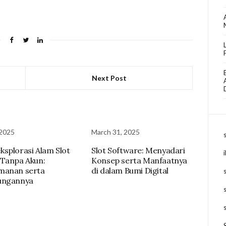
Next Post
 2025
March 31, 2025
splorasi Alam Slot
Slot Software: Menyadari
Tanpa Akun:
Konsep serta Manfaatnya
manan serta
di dalam Bumi Digital
ungannya