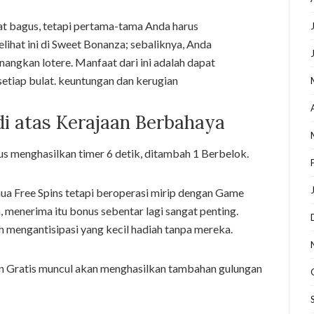
 bagus, tetapi pertama-tama Anda harus
ihat ini di Sweet Bonanza; sebaliknya, Anda
gkan lotere. Manfaat dari ini adalah dapat
setiap bulat. keuntungan dan kerugian
di atas Kerajaan Berbahaya
s menghasilkan timer 6 detik, ditambah 1 Berbelok.
a Free Spins tetapi beroperasi mirip dengan Game
 menerima itu bonus sebentar lagi sangat penting.
 mengantisipasi yang kecil hadiah tanpa mereka.
n Gratis muncul akan menghasilkan tambahan gulungan