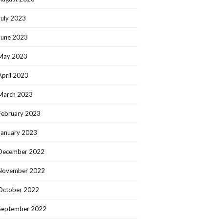
July 2023
June 2023
May 2023
April 2023
March 2023
February 2023
January 2023
December 2022
November 2022
October 2022
September 2022