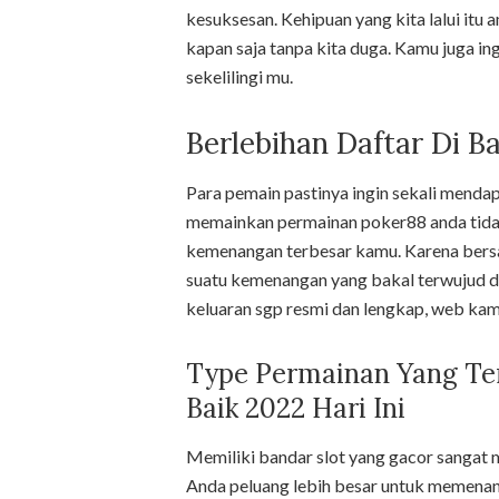
kesuksesan. Kehipuan yang kita lalui itu 
kapan saja tanpa kita duga. Kamu juga i
sekelilingi mu.
Berlebihan Daftar Di B
Para pemain pastinya ingin sekali mend
memainkan permainan poker88 anda tid
kemenangan terbesar kamu. Karena bers
suatu kemenangan yang bakal terwujud de
keluaran sgp resmi dan lengkap, web kam
Type Permainan Yang Ter
Baik 2022 Hari Ini
Memiliki bandar slot yang gacor sanga
Anda peluang lebih besar untuk memenangk