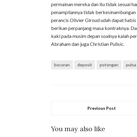
permainan mereka dan itu tidak sesuai h
penampilannya tidak berkesinambungan 
perancis Olivier Giroud udah dapat habis
berikan perpanjang masa kontraknya. Dan
kaki pada musim depan soalnya kalah p
Abraham dan juga Christian Pulisic.
bocoran
deposit
potongan
pulsa
Previous Post
You may also like