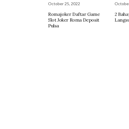
October 25, 2022
October
Romajoker Daftar Game
2 Baha
Slot Joker Roma Deposit
Langs
Pulsa