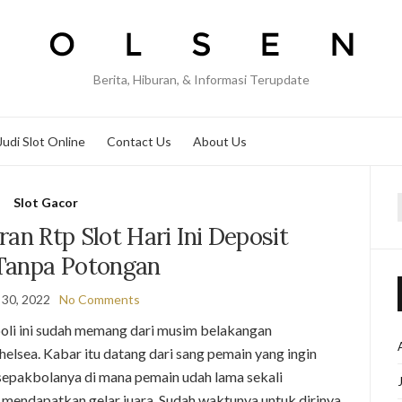
Berita, Hiburan, & Informasi Terupdate
Judi Slot Online
Contact Us
About Us
Slot Gacor
f
n Rtp Slot Hari Ini Deposit
Tanpa Potongan
 30, 2022
No Comments
li ini sudah memang dari musim belakangan
elsea. Kabar itu datang dari sang pemain yang ingin
sepakbolanya di mana pemain udah lama sekali
 mendapatkan gelar juara. Sudah waktunya untuk dirinya