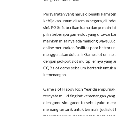
Persyaratan yang harus dipenuhi kami ten
kebijakan umum di semua negara, di Indon
sini. PG Soft berikan kamu dan pemain 
pilih beberapa game slot yang ditawarka
mainkan misalnya ada mahjong ways, Luck
online merupakan fasilitas para bettor 
menggunakan duit asli. Game slot online 
dengan jackpot slot multiplier nya yang 
CQ9 slot demo sebelum bertaruh untuk me
kemenangan.
Game slot Happy Rich Year disempurnakan 
ternyata miliki tingkat kemenangan yang ti
oleh game slot gacor tersebut yakni menc
memang tertarik untuk bermain judi slot 
memang banyak promo penawaran dan had