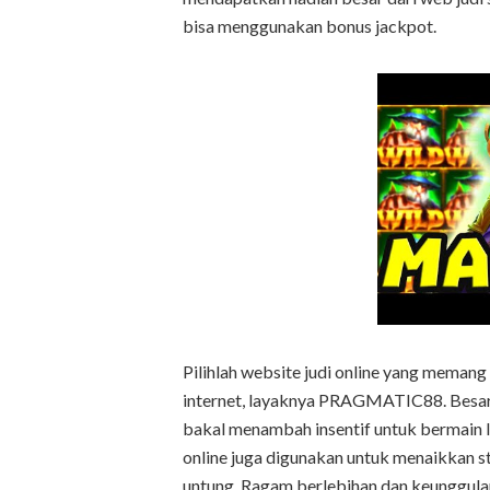
bisa menggunakan bonus jackpot.
Pilihlah website judi online yang memang
internet, layaknya PRAGMATIC88. Besarny
bakal menambah insentif untuk bermain le
online juga digunakan untuk menaikkan 
untung. Ragam berlebihan dan keunggulan