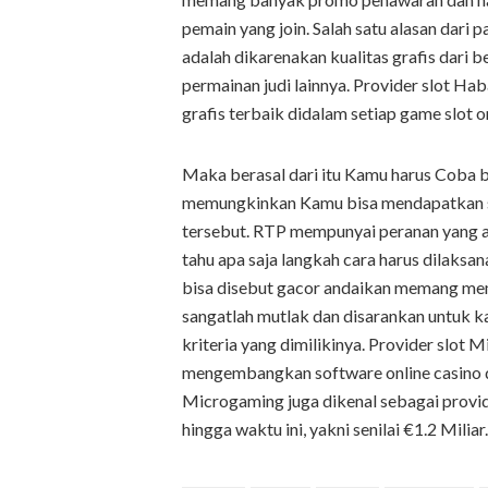
pemain yang join. Salah satu alasan dari p
adalah dikarenakan kualitas grafis dari 
permainan judi lainnya. Provider slot H
grafis terbaik didalam setiap game slot o
Maka berasal dari itu Kamu harus Coba b
memungkinkan Kamu bisa mendapatkan sim
tersebut. RTP mempunyai peranan yang ama
tahu apa saja langkah cara harus dilaksan
bisa disebut gacor andaikan memang memil
sangatlah mutlak dan disarankan untuk k
kriteria yang dimilikinya. Provider slot
mengembangkan software online casino di
Microgaming juga dikenal sebagai provid
hingga waktu ini, yakni senilai €1.2 Miliar.