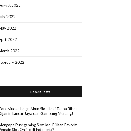
August 2022
July 2022
May 2022
April 2022
March 2022
February 2022
Recent Posts
Cara Mudah Login Akun Slot Hoki Tanpa Ribet,
Dijamin Lancar Jaya dan Gampang Menang!
Mengapa Pushgaming Slot Jadi Pilihan Favorit
Pemain Slot Online di Indonesia?