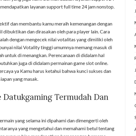
a mendapatkan layanan support full time 24 jam nonstop.
efektif dan membantu kamu meraih kemenangan dengan
 dibuktikan dan dirasakan oleh para player lain. Cara
dalah dengan mengecek nilai votalitas yang dimiliki oleh
punyai nilai Votality tinggi umumnya memang masuk di
h untuk di menangkan. Perencanaan di didalam hal
utuhkan juga di didalam permainan game slot online.
ercaya ya Kamu harus ketahui bahwa kunci sukses dan
siapan yang masak.
ne Datukgaming Termudah Dan
bermain yang selama ini dipahami dan dimengerti oleh
iantaranya yang mengetahui dan memahami betul tentang