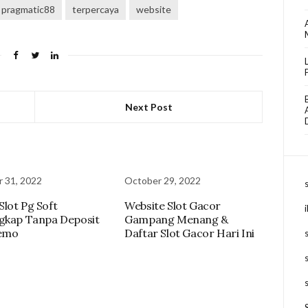
pragmatic88
terpercaya
website
Next Post
 31, 2022
October 29, 2022
lot Pg Soft
Website Slot Gacor
gkap Tanpa Deposit
Gampang Menang &
Demo
Daftar Slot Gacor Hari Ini