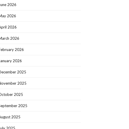
June 2026
May 2026
April 2026
March 2026
February 2026
January 2026
December 2025
November 2025
October 2025
September 2025
August 2025
July 2025