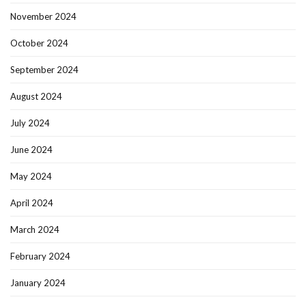
November 2024
October 2024
September 2024
August 2024
July 2024
June 2024
May 2024
April 2024
March 2024
February 2024
January 2024