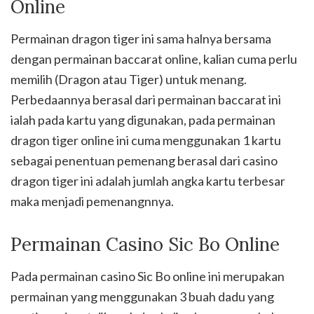
Online
Permainan dragon tiger ini sama halnya bersama
dengan permainan baccarat online, kalian cuma perlu
memilih (Dragon atau Tiger) untuk menang.
Perbedaannya berasal dari permainan baccarat ini
ialah pada kartu yang digunakan, pada permainan
dragon tiger online ini cuma menggunakan 1 kartu
sebagai penentuan pemenang berasal dari casino
dragon tiger ini adalah jumlah angka kartu terbesar
maka menjadi pemenangnnya.
Permainan Casino Sic Bo Online
Pada permainan casino Sic Bo online ini merupakan
permainan yang menggunakan 3 buah dadu yang