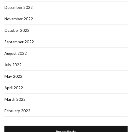
December 2022
November 2022
October 2022
September 2022
August 2022
July 2022
May 2022
April 2022
March 2022
February 2022
Recent Posts