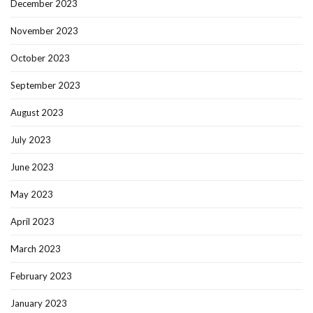
December 2023
November 2023
October 2023
September 2023
August 2023
July 2023
June 2023
May 2023
April 2023
March 2023
February 2023
January 2023