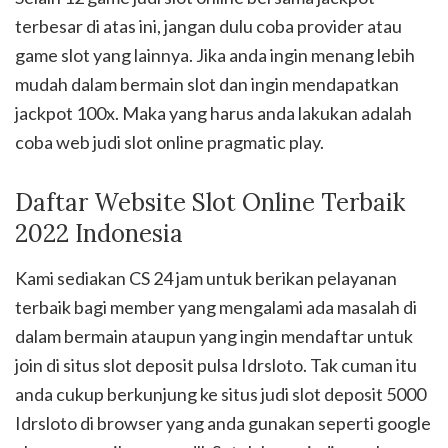
terbesar di atas ini, jangan dulu coba provider atau
game slot yang lainnya. Jika anda ingin menang lebih
mudah dalam bermain slot dan ingin mendapatkan
jackpot 100x. Maka yang harus anda lakukan adalah
coba web judi slot online pragmatic play.
Daftar Website Slot Online Terbaik
2022 Indonesia
Kami sediakan CS 24 jam untuk berikan pelayanan
terbaik bagi member yang mengalami ada masalah di
dalam bermain ataupun yang ingin mendaftar untuk
join di situs slot deposit pulsa Idrsloto. Tak cuman itu
anda cukup berkunjung ke situs judi slot deposit 5000
Idrsloto di browser yang anda gunakan seperti google