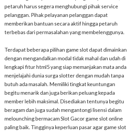
petaruh harus segera menghubungi pihak service
pelanggan. Pihak pelayanan pelanggan dapat
memberikan bantuan secara aktif hingga petaruh
terbebas dari permasalahan yang membelenggunya.
Terdapat beberapa pilihan game slot dapat dimainkan
dengan mengandalkan modal tidak mahal dan udah di
lengkapi fitur html5 yang siap memanjakan mata anda
menjelajahi dunia surga slotter dengan mudah tanpa
butuh ada masalah. Memiliki tingkat keuntungan
begitu menarik dan juga berikan peluang kepada
member lebih maksimal. Disediakan tentunya begitu
beragam dan juga sudah mengantongi lisensi dalam
melounching bermacam Slot Gacor game slot online
paling baik. Tingginya keperluan pasar agar game slot