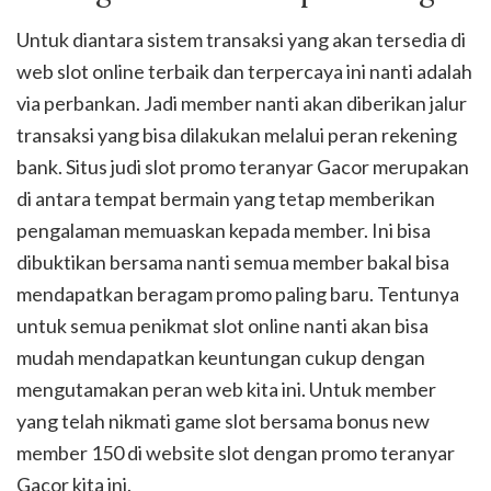
Untuk diantara sistem transaksi yang akan tersedia di
web slot online terbaik dan terpercaya ini nanti adalah
via perbankan. Jadi member nanti akan diberikan jalur
transaksi yang bisa dilakukan melalui peran rekening
bank. Situs judi slot promo teranyar Gacor merupakan
di antara tempat bermain yang tetap memberikan
pengalaman memuaskan kepada member. Ini bisa
dibuktikan bersama nanti semua member bakal bisa
mendapatkan beragam promo paling baru. Tentunya
untuk semua penikmat slot online nanti akan bisa
mudah mendapatkan keuntungan cukup dengan
mengutamakan peran web kita ini. Untuk member
yang telah nikmati game slot bersama bonus new
member 150 di website slot dengan promo teranyar
Gacor kita ini.