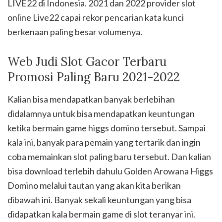
LIVE22 di Indonesia. 2021 dan 2022 provider slot
online Live22 capai rekor pencarian kata kunci
berkenaan paling besar volumenya.
Web Judi Slot Gacor Terbaru
Promosi Paling Baru 2021-2022
Kalian bisa mendapatkan banyak berlebihan
didalamnya untuk bisa mendapatkan keuntungan
ketika bermain game higgs domino tersebut. Sampai
kala ini, banyak para pemain yang tertarik dan ingin
coba memainkan slot paling baru tersebut. Dan kalian
bisa download terlebih dahulu Golden Arowana Higgs
Domino melalui tautan yang akan kita berikan
dibawah ini. Banyak sekali keuntungan yang bisa
didapatkan kala bermain game di slot teranyar ini.