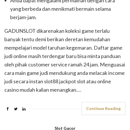
Anda dapat mengalami permainan dengan cara
yang berbeda dan menikmati bermain selama
berjam-jam.
GADUNSLOT dikarenakan koleksi game terlalu
banyak tentu demi berikan deretan kemudahan
mempelajari model taruhan kegemaran. Daftar game
judi online masih terdengar baru bisa minta panduan
oleh pihak customer service ramah 24 jam. Menguasai
cara main game judi mendukung anda melacak income
judi secara instan slot88 jackpot slot atau online
casino mudah kalian menangkan.…
Continue Reading
Slot Gacor