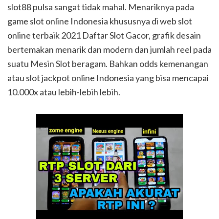
slot88 pulsa sangat tidak mahal. Menariknya pada
game slot online Indonesia khususnya di web slot
online terbaik 2021 Daftar Slot Gacor, grafik desain
bertemakan menarik dan modern dan jumlah reel pada
suatu Mesin Slot beragam. Bahkan odds kemenangan
atau slot jackpot online Indonesia yang bisa mencapai
10.000x atau lebih-lebih lebih.