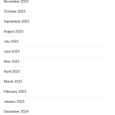
November 2025
October 2025
September 2025
August 2025
July 2025
June 2025
May 2025
April 2025
March 2025
February 2025
January 2025
December 2024