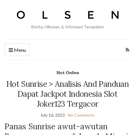
Berita, Hiburan, & Informasi Terupdate
Menu
Slot Online
Hot Sunrise > Analisis And Panduan
Dapat Jackpot Indonesia Slot
Joker123 Tergacor
July 16, 2023
No Comments
Panas Sunrise awut-awutan