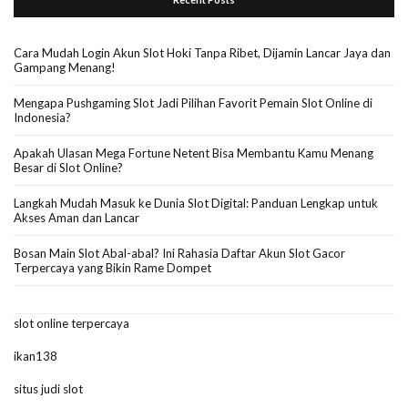
Cara Mudah Login Akun Slot Hoki Tanpa Ribet, Dijamin Lancar Jaya dan
Gampang Menang!
Mengapa Pushgaming Slot Jadi Pilihan Favorit Pemain Slot Online di
Indonesia?
Apakah Ulasan Mega Fortune Netent Bisa Membantu Kamu Menang
Besar di Slot Online?
Langkah Mudah Masuk ke Dunia Slot Digital: Panduan Lengkap untuk
Akses Aman dan Lancar
Bosan Main Slot Abal-abal? Ini Rahasia Daftar Akun Slot Gacor
Terpercaya yang Bikin Rame Dompet
slot online terpercaya
ikan138
situs judi slot