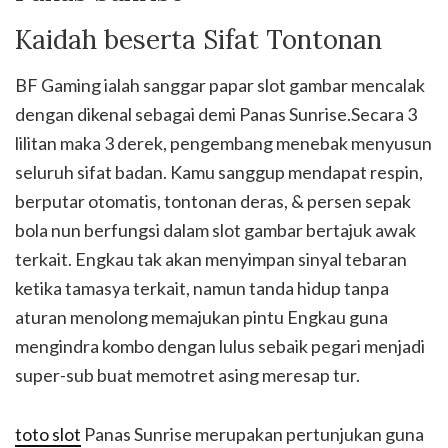
Kaidah beserta Sifat Tontonan
BF Gaming ialah sanggar papar slot gambar mencalak
dengan dikenal sebagai demi Panas Sunrise.Secara 3
lilitan maka 3 derek, pengembang menebak menyusun
seluruh sifat badan. Kamu sanggup mendapat respin,
berputar otomatis, tontonan deras, & persen sepak
bola nun berfungsi dalam slot gambar bertajuk awak
terkait. Engkau tak akan menyimpan sinyal tebaran
ketika tamasya terkait, namun tanda hidup tanpa
aturan menolong memajukan pintu Engkau guna
mengindra kombo dengan lulus sebaik pegari menjadi
super-sub buat memotret asing meresap tur.
toto slot
Panas Sunrise merupakan pertunjukan guna