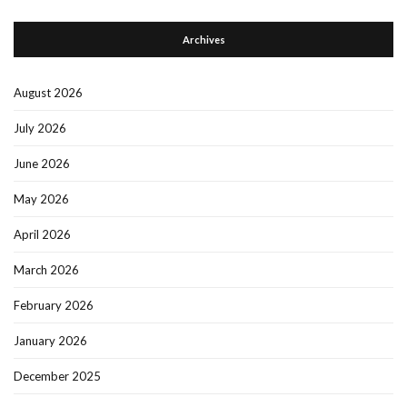
Archives
August 2026
July 2026
June 2026
May 2026
April 2026
March 2026
February 2026
January 2026
December 2025