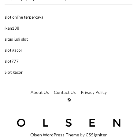
slot online terpercaya
ikan138
situs judi slot
slot gacor
slot777
Slot gacor
About Us
Contact Us
Privacy Policy
Olsen WordPress Theme
by
CSSIgniter