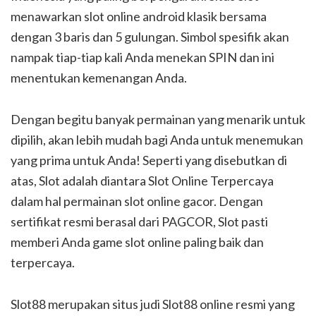
menawarkan slot online android klasik bersama
dengan 3 baris dan 5 gulungan. Simbol spesifik akan
nampak tiap-tiap kali Anda menekan SPIN dan ini
menentukan kemenangan Anda.
Dengan begitu banyak permainan yang menarik untuk
dipilih, akan lebih mudah bagi Anda untuk menemukan
yang prima untuk Anda! Seperti yang disebutkan di
atas, Slot adalah diantara Slot Online Terpercaya
dalam hal permainan slot online gacor. Dengan
sertifikat resmi berasal dari PAGCOR, Slot pasti
memberi Anda game slot online paling baik dan
terpercaya.
Slot88 merupakan situs judi Slot88 online resmi yang