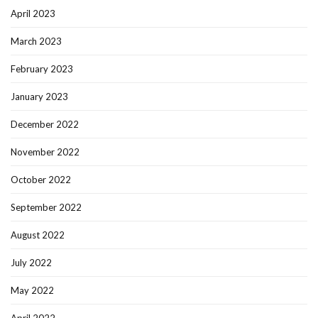
April 2023
March 2023
February 2023
January 2023
December 2022
November 2022
October 2022
September 2022
August 2022
July 2022
May 2022
April 2022