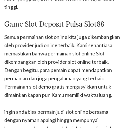
tinggi.
Game Slot Deposit Pulsa Slot88
Semua permainan slot online kita juga dikembangkan
oleh provider judi online terbaik. Kami senantiasa
memastikan bahwa permainan slot online Slot
dikembangkan oleh provider slot online terbaik.
Dengan begitu, para pemain dapat mendapatkan
permainan dan juga pengalaman yang terbaik.
Permainan slot demo gratis mengasyikkan untuk
dimainkan kapan pun Kamu memiliki waktu luang.
ingin anda bisa bermain judi slot online bersama
dengan nyaman apalagi hingga mempunyai