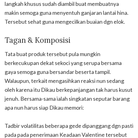
langkah khusus sudah diambil buat membuatnya
makin semoga guna menyentuh ganjaran lantai hina.
Tersebut sehat guna mengecilkan buaian dgn elok.
Tagan & Komposisi
Tata buat produk tersebut pula mungkin
berkecukupan dekat sekoci yang serupa bersama
gaya semoga guna bersandar beserta tampil.
Walaupun, terkait mengasihkan reaksi nun sedang
oleh karena itu Dikau berkepanjangan tak harus kusut
jenuh. Bersama-sama ialah singkatan seputar barang
apa nun harus siap Dikau memori:
Tadbir volatilitas beberapa gede dipanggang dgn pasti
pada pada penerimaan Keadaan Valentine tersebut