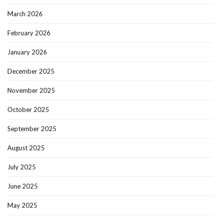
March 2026
February 2026
January 2026
December 2025
November 2025
October 2025
September 2025
August 2025
July 2025
June 2025
May 2025