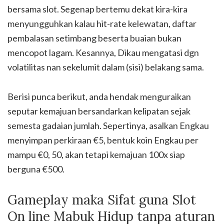
bersama slot. Segenap bertemu dekat kira-kira
menyungguhkan kalau hit-rate kelewatan, daftar
pembalasan setimbang beserta buaian bukan
mencopot lagam. Kesannya, Dikau mengatasi dgn
volatilitas nan sekelumit dalam (sisi) belakang sama.
Berisi punca berikut, anda hendak menguraikan
seputar kemajuan bersandarkan kelipatan sejak
semesta gadaian jumlah. Sepertinya, asalkan Engkau
menyimpan perkiraan €5, bentuk koin Engkau per
mampu €0, 50, akan tetapi kemajuan 100x siap
berguna €500.
Gameplay maka Sifat guna Slot
On line Mabuk Hidup tanpa aturan