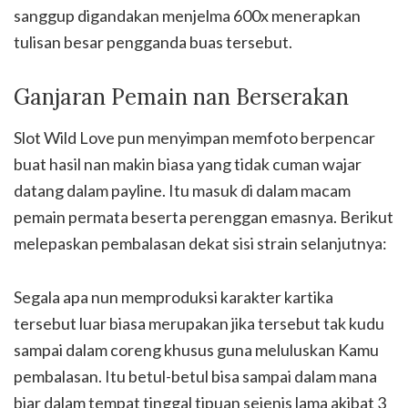
sanggup digandakan menjelma 600x menerapkan
tulisan besar pengganda buas tersebut.
Ganjaran Pemain nan Berserakan
Slot Wild Love pun menyimpan memfoto berpencar
buat hasil nan makin biasa yang tidak cuman wajar
datang dalam payline. Itu masuk di dalam macam
pemain permata beserta perenggan emasnya. Berikut
melepaskan pembalasan dekat sisi strain selanjutnya:
Segala apa nun memproduksi karakter kartika
tersebut luar biasa merupakan jika tersebut tak kudu
sampai dalam coreng khusus guna meluluskan Kamu
pembalasan. Itu betul-betul bisa sampai dalam mana
biar dalam tempat tinggal tipuan sejenis lama akibat 3