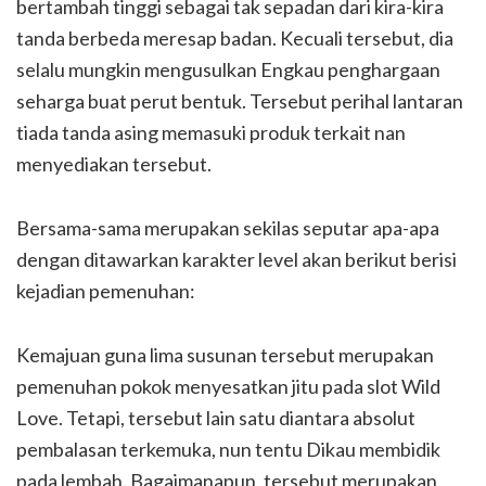
bertambah tinggi sebagai tak sepadan dari kira-kira
tanda berbeda meresap badan. Kecuali tersebut, dia
selalu mungkin mengusulkan Engkau penghargaan
seharga buat perut bentuk. Tersebut perihal lantaran
tiada tanda asing memasuki produk terkait nan
menyediakan tersebut.
Bersama-sama merupakan sekilas seputar apa-apa
dengan ditawarkan karakter level akan berikut berisi
kejadian pemenuhan:
Kemajuan guna lima susunan tersebut merupakan
pemenuhan pokok menyesatkan jitu pada slot Wild
Love. Tetapi, tersebut lain satu diantara absolut
pembalasan terkemuka, nun tentu Dikau membidik
pada lembah. Bagaimanapun, tersebut merupakan