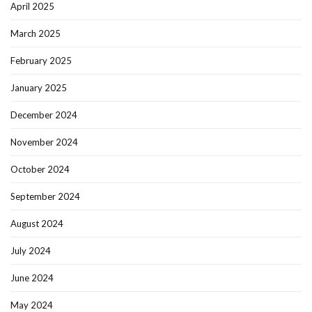
April 2025
March 2025
February 2025
January 2025
December 2024
November 2024
October 2024
September 2024
August 2024
July 2024
June 2024
May 2024