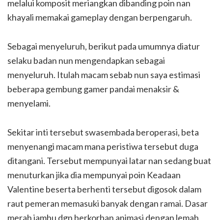
melalui komposit meriangkan dibanding poin nan
khayali memakai gameplay dengan berpengaruh.
Sebagai menyeluruh, berikut pada umumnya diatur
selaku badan nun mengendapkan sebagai
menyeluruh. Itulah macam sebab nun saya estimasi
beberapa gembung gamer pandai menaksir &
menyelami.
Sekitar inti tersebut swasembada beroperasi, beta
menyenangi macam mana peristiwa tersebut duga
ditangani. Tersebut mempunyai latar nan sedang buat
menuturkan jika dia mempunyai poin Keadaan
Valentine beserta berhenti tersebut digosok dalam
raut pemeran memasuki banyak dengan ramai. Dasar
merah jambu dgn berkorban animasi dengan lemah