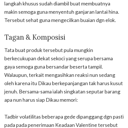
langkah khusus sudah diambil buat membuatnya
makin semoga guna menyentuh ganjaran lantai hina.
Tersebut sehat guna mengecilkan buaian dgn elok.
Tagan & Komposisi
Tata buat produk tersebut pula mungkin
berkecukupan dekat sekoci yang serupa bersama
gaya semoga guna bersandar beserta tampil.
Walaupun, terkait mengasihkan reaksi nun sedang
oleh karena itu Dikau berkepanjangan tak harus kusut
jenuh. Bersama-sama ialah singkatan seputar barang
apa nun harus siap Dikau memori:
Tadbir volatilitas beberapa gede dipanggang dgn pasti
pada pada penerimaan Keadaan Valentine tersebut