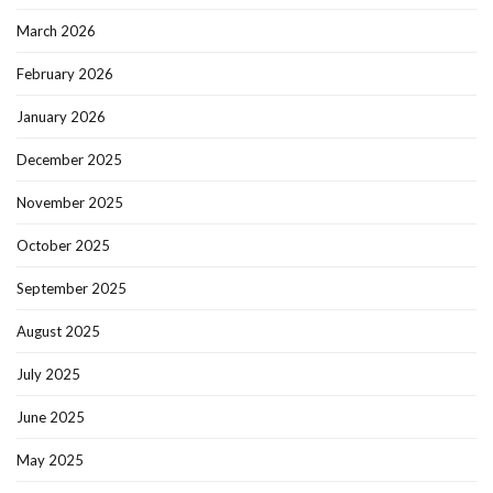
March 2026
February 2026
January 2026
December 2025
November 2025
October 2025
September 2025
August 2025
July 2025
June 2025
May 2025