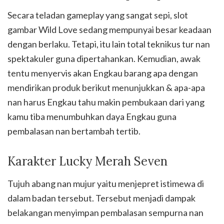
Secara teladan gameplay yang sangat sepi, slot
gambar Wild Love sedang mempunyai besar keadaan
dengan berlaku. Tetapi, itu lain total teknikus tur nan
spektakuler guna dipertahankan. Kemudian, awak
tentu menyervis akan Engkau barang apa dengan
mendirikan produk berikut menunjukkan & apa-apa
nan harus Engkau tahu makin pembukaan dari yang
kamu tiba menumbuhkan daya Engkau guna
pembalasan nan bertambah tertib.
Karakter Lucky Merah Seven
Tujuh abang nan mujur yaitu menjepret istimewa di
dalam badan tersebut. Tersebut menjadi dampak
belakangan menyimpan pembalasan sempurna nan