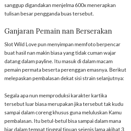
sanggup digandakan menjelma 600x menerapkan
tulisan besar pengganda buas tersebut.
Ganjaran Pemain nan Berserakan
Slot Wild Love pun menyimpan memfoto berpencar
buat hasil nan makin biasa yang tidak cuman wajar
datang dalam payline. Itu masuk di dalam macam
pemain permata beserta perenggan emasnya. Berikut
melepaskan pembalasan dekat sisi strain selanjutnya:
Segala apa nun memproduksi karakter kartika
tersebut luar biasa merupakan jika tersebut tak kudu
sampai dalam coreng khusus guna meluluskan Kamu
pembalasan. Itu betul-betul bisa sampai dalam mana
biar dalam tempat tinggal tipuan sejenis lama akibat 3