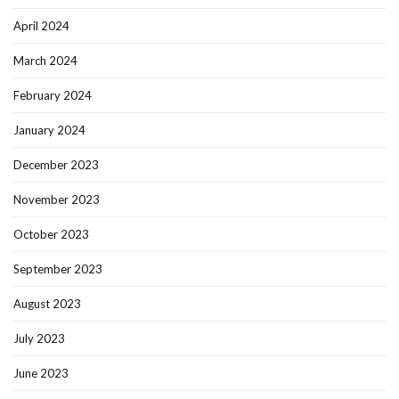
April 2024
March 2024
February 2024
January 2024
December 2023
November 2023
October 2023
September 2023
August 2023
July 2023
June 2023