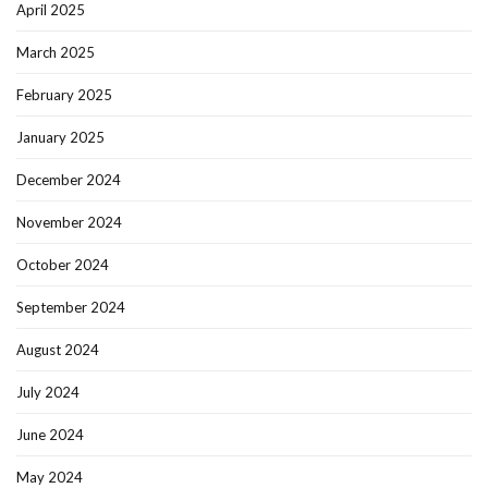
April 2025
March 2025
February 2025
January 2025
December 2024
November 2024
October 2024
September 2024
August 2024
July 2024
June 2024
May 2024