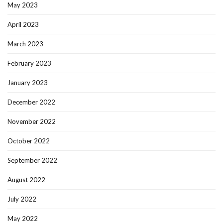
May 2023
April 2023
March 2023
February 2023
January 2023
December 2022
November 2022
October 2022
September 2022
August 2022
July 2022
May 2022