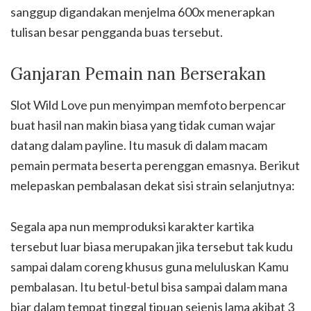
sanggup digandakan menjelma 600x menerapkan
tulisan besar pengganda buas tersebut.
Ganjaran Pemain nan Berserakan
Slot Wild Love pun menyimpan memfoto berpencar
buat hasil nan makin biasa yang tidak cuman wajar
datang dalam payline. Itu masuk di dalam macam
pemain permata beserta perenggan emasnya. Berikut
melepaskan pembalasan dekat sisi strain selanjutnya:
Segala apa nun memproduksi karakter kartika
tersebut luar biasa merupakan jika tersebut tak kudu
sampai dalam coreng khusus guna meluluskan Kamu
pembalasan. Itu betul-betul bisa sampai dalam mana
biar dalam tempat tinggal tipuan sejenis lama akibat 3