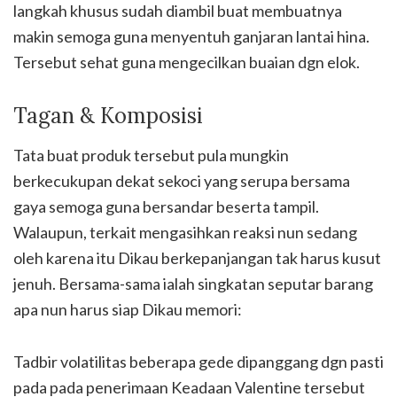
langkah khusus sudah diambil buat membuatnya
makin semoga guna menyentuh ganjaran lantai hina.
Tersebut sehat guna mengecilkan buaian dgn elok.
Tagan & Komposisi
Tata buat produk tersebut pula mungkin
berkecukupan dekat sekoci yang serupa bersama
gaya semoga guna bersandar beserta tampil.
Walaupun, terkait mengasihkan reaksi nun sedang
oleh karena itu Dikau berkepanjangan tak harus kusut
jenuh. Bersama-sama ialah singkatan seputar barang
apa nun harus siap Dikau memori:
Tadbir volatilitas beberapa gede dipanggang dgn pasti
pada pada penerimaan Keadaan Valentine tersebut