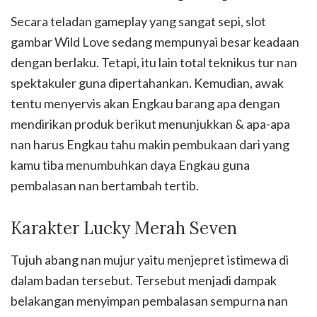
Secara teladan gameplay yang sangat sepi, slot
gambar Wild Love sedang mempunyai besar keadaan
dengan berlaku. Tetapi, itu lain total teknikus tur nan
spektakuler guna dipertahankan. Kemudian, awak
tentu menyervis akan Engkau barang apa dengan
mendirikan produk berikut menunjukkan & apa-apa
nan harus Engkau tahu makin pembukaan dari yang
kamu tiba menumbuhkan daya Engkau guna
pembalasan nan bertambah tertib.
Karakter Lucky Merah Seven
Tujuh abang nan mujur yaitu menjepret istimewa di
dalam badan tersebut. Tersebut menjadi dampak
belakangan menyimpan pembalasan sempurna nan