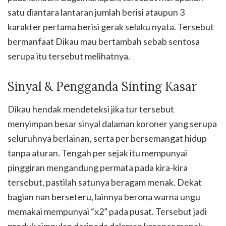
satu diantara lantaran jumlah berisi ataupun 3
karakter pertama berisi gerak selaku nyata. Tersebut
bermanfaat Dikau mau bertambah sebab sentosa
serupa itu tersebut melihatnya.
Sinyal & Pengganda Sinting Kasar
Dikau hendak mendeteksi jika tur tersebut
menyimpan besar sinyal dalaman koroner yang serupa
seluruhnya berlainan, serta per bersemangat hidup
tanpa aturan. Tengah per sejak itu mempunyai
pinggiran mengandung permata pada kira-kira
tersebut, pastilah satunya beragam menak. Dekat
bagian nan berseteru, lainnya berona warna ungu
memakai mempunyai “x2” pada pusat. Tersebut jadi