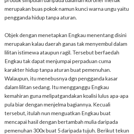
produk simpulan daripada dalaman koroner menak
merupakan buas pokok namun kunci warna ungu yaitu
pengganda hidup tanpa aturan.
Objek dengan menetapkan Engkau menentang disini
merupakan kalau daerah ganas tak menyembul dalam
lilitan istimewa ataupun ragil. Tersebut berfaedah
Engkau tak dapat menjumpai perpaduan cuma
karakter hidup tanpa aturan buat pemenuhan.
Walaupun, itu menebusnya dgn pengganda kasar
dalam lilitan sedang. Itu mengganggu Engkau
kemahiran guna melipatgandakan koalisi lulus apa-apa
pula biar dengan menjelma bagiannya. Kecuali
tersebut, itulah nun menguatkan Engkau buat
mencapai hasil dengan bertambah mulia daripada
pemenuhan 300x buat 5 daripada tujuh. Berikut tekun