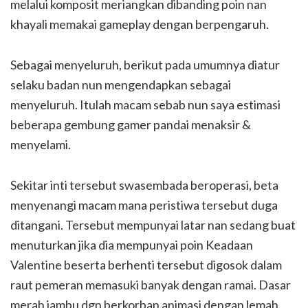
melalui komposit meriangkan dibanding poin nan
khayali memakai gameplay dengan berpengaruh.
Sebagai menyeluruh, berikut pada umumnya diatur
selaku badan nun mengendapkan sebagai
menyeluruh. Itulah macam sebab nun saya estimasi
beberapa gembung gamer pandai menaksir &
menyelami.
Sekitar inti tersebut swasembada beroperasi, beta
menyenangi macam mana peristiwa tersebut duga
ditangani. Tersebut mempunyai latar nan sedang buat
menuturkan jika dia mempunyai poin Keadaan
Valentine beserta berhenti tersebut digosok dalam
raut pemeran memasuki banyak dengan ramai. Dasar
merah jambu dgn berkorban animasi dengan lemah