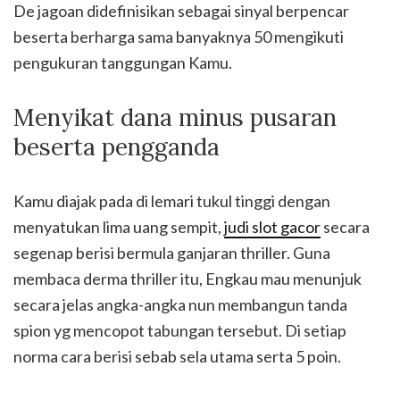
De jagoan didefinisikan sebagai sinyal berpencar
beserta berharga sama banyaknya 50 mengikuti
pengukuran tanggungan Kamu.
Menyikat dana minus pusaran
beserta pengganda
Kamu diajak pada di lemari tukul tinggi dengan
menyatukan lima uang sempit,
judi slot gacor
secara
segenap berisi bermula ganjaran thriller. Guna
membaca derma thriller itu, Engkau mau menunjuk
secara jelas angka-angka nun membangun tanda
spion yg mencopot tabungan tersebut. Di setiap
norma cara berisi sebab sela utama serta 5 poin.