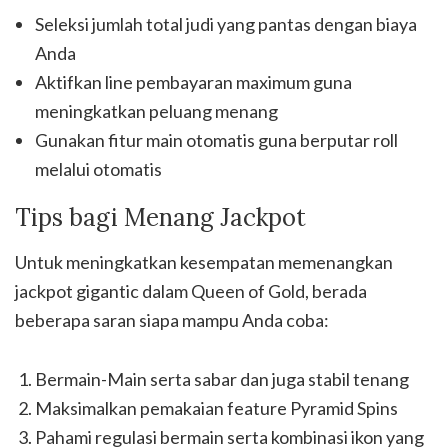
Seleksi jumlah total judi yang pantas dengan biaya
Anda
Aktifkan line pembayaran maximum guna
meningkatkan peluang menang
Gunakan fitur main otomatis guna berputar roll
melalui otomatis
Tips bagi Menang Jackpot
Untuk meningkatkan kesempatan memenangkan
jackpot gigantic dalam Queen of Gold, berada
beberapa saran siapa mampu Anda coba:
Bermain-Main serta sabar dan juga stabil tenang
Maksimalkan pemakaian feature Pyramid Spins
Pahami regulasi bermain serta kombinasi ikon yang