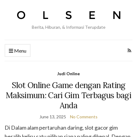
Berita, Hiburan, & Informasi Terupdate
Menu
Judi Online
Slot Online Game dengan Rating
Maksimum: Cari Gim Terbagus bagi
Anda
June 13, 2025
No Comments
Di Dalam alam pertaruhan daring, slot gacor gim
beralih keliru satu pilihan siapa paling dikenal. Dengan