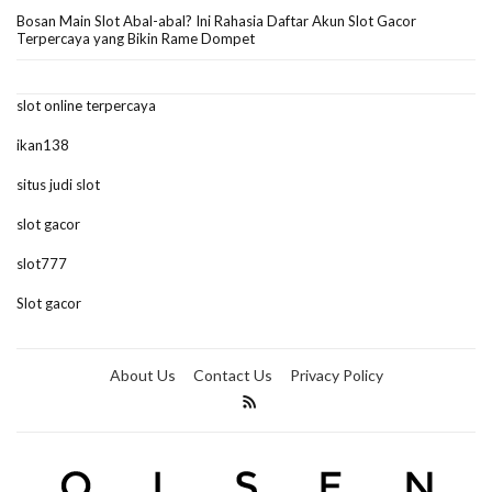
Bosan Main Slot Abal-abal? Ini Rahasia Daftar Akun Slot Gacor
Terpercaya yang Bikin Rame Dompet
slot online terpercaya
ikan138
situs judi slot
slot gacor
slot777
Slot gacor
About Us
Contact Us
Privacy Policy