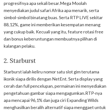
progresifnya apa sekali besar.Mega Moolah
menyediakan judul safari Afrika apa menarik, serta
simbol-simbol binatang buas. Serta RTP LIVE sekitar
88,12%, game ini memberikan kesempatan menang
yang cukup baik. Kecuali yang itu, feature rotasi free
dan bonus keberuntungan membuatnya pilihan di
kalangan pelaku.
2. Starburst
Starburst ialah keliru nomor satu slot gim terutama
ikonik siapa dirilis dengan NetEnt. Serta display yang
cerah dan full pencelupan, permainan ini menyediakan
pengetahuan gambar siapa mengagumkan.RTP-nya
apa mencapai 96,1% dan juga ciri Expanding Wilds
menghasilkan beralih alternatif siapa menggaet untuk