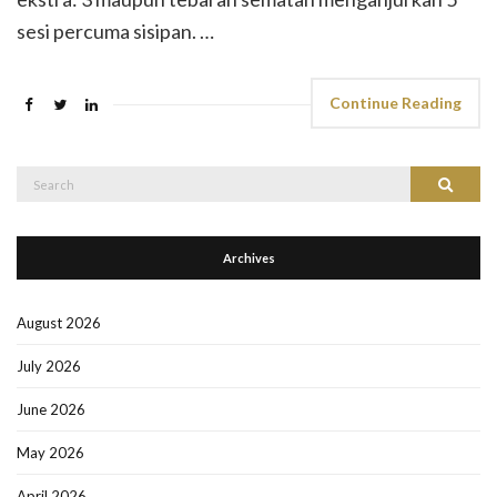
sesi percuma sisipan. …
Continue Reading
Search
Search
for:
Archives
August 2026
July 2026
June 2026
May 2026
April 2026