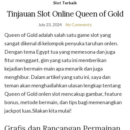
Slot Terbaik
Tinjauan Slot Online Queen of Gold
July 23, 2024
No Comments
Queen of Gold adalah salah satu game slot yang
sangat dikenal di kelompok penyuka taruhan onlen.
Dengan tema Egypt tua yang memesona dan juga
fitur menggaet, gim yang satu ini memberikan
kejadian bermain-main apa menarik dan juga
menghibur. Dalam artikel yang satu ini, saya dan
teman akan menghadiahkan ulasan lengkap tentang
Queen of Gold onlen slot mencakup gambar, feature
bonus, metode bermain, dan tips bagi memenangkan
jackpot luas.Silakan kita mulai!
Grafis dan Rancangan Permainan