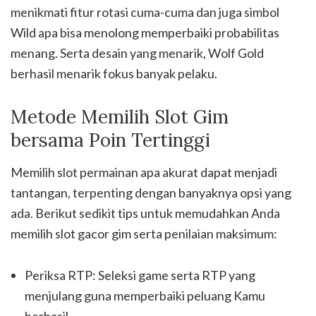
menikmati fitur rotasi cuma-cuma dan juga simbol
Wild apa bisa menolong memperbaiki probabilitas
menang. Serta desain yang menarik, Wolf Gold
berhasil menarik fokus banyak pelaku.
Metode Memilih Slot Gim
bersama Poin Tertinggi
Memilih slot permainan apa akurat dapat menjadi
tantangan, terpenting dengan banyaknya opsi yang
ada. Berikut sedikit tips untuk memudahkan Anda
memilih slot gacor gim serta penilaian maksimum:
Periksa RTP: Seleksi game serta RTP yang
menjulang guna memperbaiki peluang Kamu