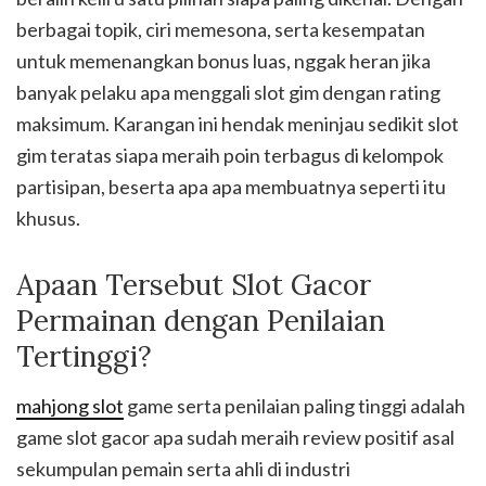
berbagai topik, ciri memesona, serta kesempatan
untuk memenangkan bonus luas, nggak heran jika
banyak pelaku apa menggali slot gim dengan rating
maksimum. Karangan ini hendak meninjau sedikit slot
gim teratas siapa meraih poin terbagus di kelompok
partisipan, beserta apa apa membuatnya seperti itu
khusus.
Apaan Tersebut Slot Gacor
Permainan dengan Penilaian
Tertinggi?
mahjong slot
game serta penilaian paling tinggi adalah
game slot gacor apa sudah meraih review positif asal
sekumpulan pemain serta ahli di industri