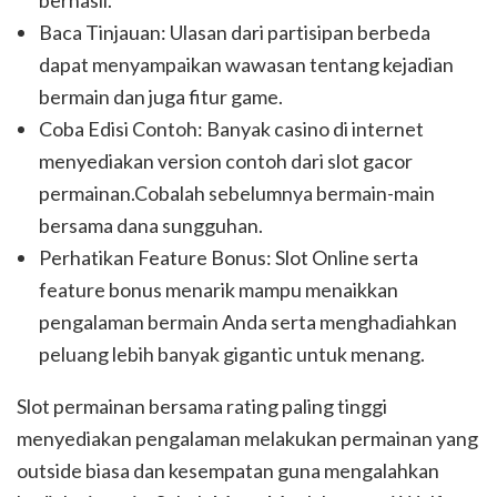
berhasil.
Baca Tinjauan: Ulasan dari partisipan berbeda
dapat menyampaikan wawasan tentang kejadian
bermain dan juga fitur game.
Coba Edisi Contoh: Banyak casino di internet
menyediakan version contoh dari slot gacor
permainan.Cobalah sebelumnya bermain-main
bersama dana sungguhan.
Perhatikan Feature Bonus: Slot Online serta
feature bonus menarik mampu menaikkan
pengalaman bermain Anda serta menghadiahkan
peluang lebih banyak gigantic untuk menang.
Slot permainan bersama rating paling tinggi
menyediakan pengalaman melakukan permainan yang
outside biasa dan kesempatan guna mengalahkan