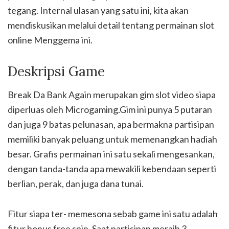
tegang. Internal ulasan yang satu ini, kita akan
mendiskusikan melalui detail tentang permainan slot
online Menggema ini.
Deskripsi Game
Break Da Bank Again merupakan gim slot video siapa
diperluas oleh Microgaming.Gim ini punya 5 putaran
dan juga 9 batas pelunasan, apa bermakna partisipan
memiliki banyak peluang untuk memenangkan hadiah
besar. Grafis permainan ini satu sekali mengesankan,
dengan tanda-tanda apa mewakili kebendaan seperti
berlian, perak, dan juga dana tunai.
Fitur siapa ter- memesona sebab game ini satu adalah
fitur bonus free spin. Saat partisipan meraih 3