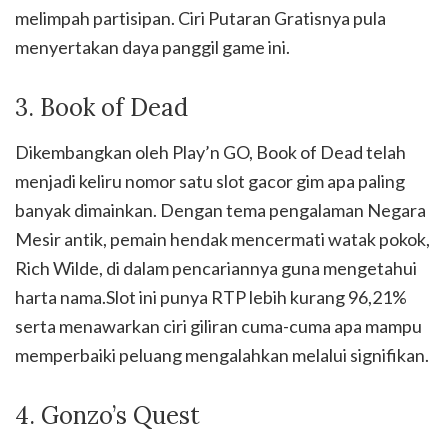
melimpah partisipan. Ciri Putaran Gratisnya pula
menyertakan daya panggil game ini.
3. Book of Dead
Dikembangkan oleh Play’n GO, Book of Dead telah
menjadi keliru nomor satu slot gacor gim apa paling
banyak dimainkan. Dengan tema pengalaman Negara
Mesir antik, pemain hendak mencermati watak pokok,
Rich Wilde, di dalam pencariannya guna mengetahui
harta nama.Slot ini punya RTP lebih kurang 96,21%
serta menawarkan ciri giliran cuma-cuma apa mampu
memperbaiki peluang mengalahkan melalui signifikan.
4. Gonzo’s Quest