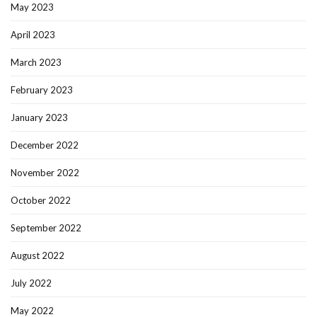
May 2023
April 2023
March 2023
February 2023
January 2023
December 2022
November 2022
October 2022
September 2022
August 2022
July 2022
May 2022