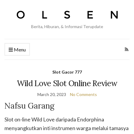
Berita, Hiburan, & Informasi Terupdate
Menu
Slot Gacor 777
Wild Love Slot Online Review
March 20, 2023
No Comments
Nafsu Garang
Slot on-line Wild Love daripada Endorphina
menyangkutkan inti instrumen warga melalui tamasya