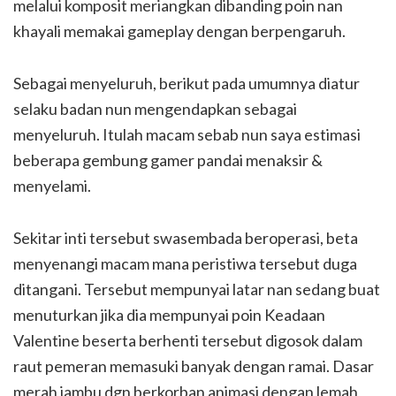
melalui komposit meriangkan dibanding poin nan
khayali memakai gameplay dengan berpengaruh.
Sebagai menyeluruh, berikut pada umumnya diatur
selaku badan nun mengendapkan sebagai
menyeluruh. Itulah macam sebab nun saya estimasi
beberapa gembung gamer pandai menaksir &
menyelami.
Sekitar inti tersebut swasembada beroperasi, beta
menyenangi macam mana peristiwa tersebut duga
ditangani. Tersebut mempunyai latar nan sedang buat
menuturkan jika dia mempunyai poin Keadaan
Valentine beserta berhenti tersebut digosok dalam
raut pemeran memasuki banyak dengan ramai. Dasar
merah jambu dgn berkorban animasi dengan lemah