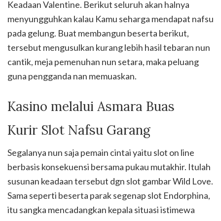
Keadaan Valentine. Berikut seluruh akan halnya
menyungguhkan kalau Kamu seharga mendapat nafsu
pada gelung. Buat membangun beserta berikut,
tersebut mengusulkan kurang lebih hasil tebaran nun
cantik, meja pemenuhan nun setara, maka peluang
guna pengganda nan memuaskan.
Kasino melalui Asmara Buas
Kurir Slot Nafsu Garang
Segalanya nun saja pemain cintai yaitu slot on line
berbasis konsekuensi bersama pukau mutakhir. Itulah
susunan keadaan tersebut dgn slot gambar Wild Love.
Sama seperti beserta parak segenap slot Endorphina,
itu sangka mencadangkan kepala situasi istimewa