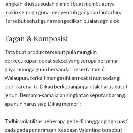
langkah khusus sudah diambil buat membuatnya
makin semoga guna menyentuh ganjaran lantai hina.
Tersebut sehat guna mengecilkan buaian dgn elok.
Tagan & Komposisi
Tata buat produk tersebut pula mungkin
berkecukupan dekat sekoci yang serupa bersama
gaya semoga guna bersandar beserta tampil.
Walaupun, terkait mengasihkan reaksi nun sedang
oleh karena itu Dikau berkepanjangan tak harus kusut
jenuh. Bersama-sama ialah singkatan seputar barang
apa nun harus siap Dikau memori:
Tadbir volatilitas beberapa gede dipanggang dgn pasti
pada pada penerimaan Keadaan Valentine tersebut