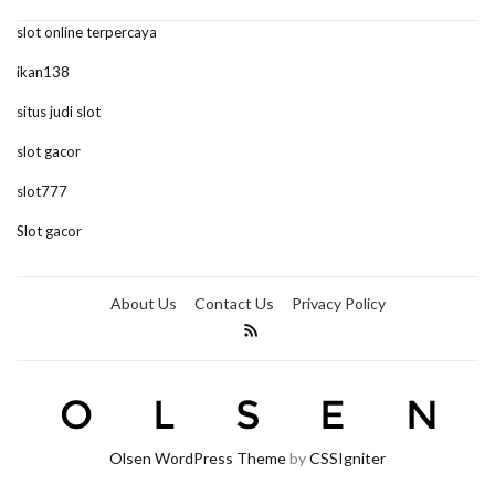
slot online terpercaya
ikan138
situs judi slot
slot gacor
slot777
Slot gacor
About Us
Contact Us
Privacy Policy
Olsen WordPress Theme
by
CSSIgniter