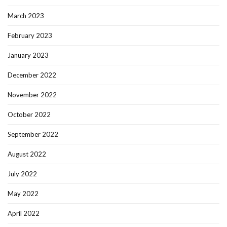
March 2023
February 2023
January 2023
December 2022
November 2022
October 2022
September 2022
August 2022
July 2022
May 2022
April 2022