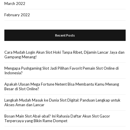
March 2022
February 2022
Recent Posts
Cara Mudah Login Akun Slot Hoki Tanpa Ribet, Dijamin Lancar Jaya dan
Gampang Menang!
Mengapa Pushgaming Slot Jadi Pilihan Favorit Pemain Slot Online di
Indonesia?
Apakah Ulasan Mega Fortune Netent Bisa Membantu Kamu Menang
Besar di Slot Online?
Langkah Mudah Masuk ke Dunia Slot Digital: Panduan Lengkap untuk
Akses Aman dan Lancar
Bosan Main Slot Abal-abal? Ini Rahasia Daftar Akun Slot Gacor
Terpercaya yang Bikin Rame Dompet