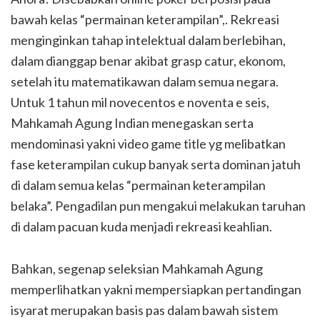
bawah kelas “permainan keterampilan”,. Rekreasi
menginginkan tahap intelektual dalam berlebihan,
dalam dianggap benar akibat grasp catur, ekonom,
setelah itu matematikawan dalam semua negara.
Untuk 1 tahun mil novecentos e noventa e seis,
Mahkamah Agung Indian menegaskan serta
mendominasi yakni video game title yg melibatkan
fase keterampilan cukup banyak serta dominan jatuh
di dalam semua kelas “permainan keterampilan
belaka”. Pengadilan pun mengakui melakukan taruhan
di dalam pacuan kuda menjadi rekreasi keahlian.
Bahkan, segenap seleksian Mahkamah Agung
memperlihatkan yakni mempersiapkan pertandingan
isyarat merupakan basis pas dalam bawah sistem