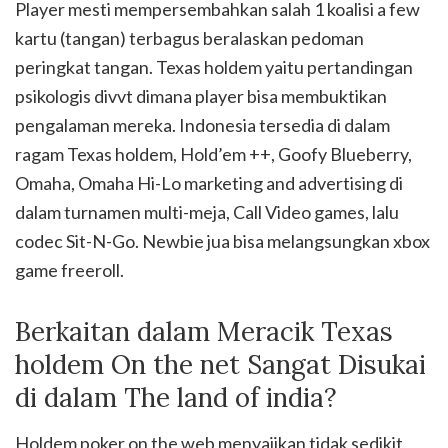
Player mesti mempersembahkan salah 1 koalisi a few
kartu (tangan) terbagus beralaskan pedoman
peringkat tangan. Texas holdem yaitu pertandingan
psikologis divvt dimana player bisa membuktikan
pengalaman mereka. Indonesia tersedia di dalam
ragam Texas holdem, Hold’em ++, Goofy Blueberry,
Omaha, Omaha Hi-Lo marketing and advertising di
dalam turnamen multi-meja, Call Video games, lalu
codec Sit-N-Go. Newbie jua bisa melangsungkan xbox
game freeroll.
Berkaitan dalam Meracik Texas
holdem On the net Sangat Disukai
di dalam The land of india?
Holdem poker on the web menyajikan tidak sedikit