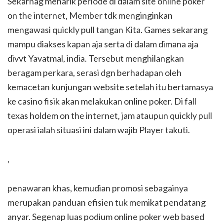
Sekarnag menarik periode di dalam site online poker
on the internet, Member tdk menginginkan
mengawasi quickly pull tangan Kita. Games sekarang
mampu diakses kapan aja serta di dalam dimana aja
divvt Yavatmal, india. Tersebut menghilangkan
beragam perkara, serasi dgn berhadapan oleh
kemacetan kunjungan website setelah itu bertamasya
ke casino fisik akan melakukan online poker. Di fall
texas holdem on the internet, jam ataupun quickly pull
operasi ialah situasi ini dalam wajib Player takuti.
,
penawaran khas, kemudian promosi sebagainya
merupakan panduan efisien tuk memikat pendatang
anyar. Segenap luas podium online poker web based