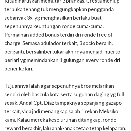
Kita diharuskan memutar 3 brankas. Cresta meniup
terbuka tenang tuk mengungkapkan pengganda
sebanyak 3x, yg menghasilkan berlaku buat
sepenuhnya keuntungan ronde cuma-cuma.
Permainan added bonus terdiri dri ronde free of
charge. Semasa adulador terkait, 3 socio beralih,
berganti, bersalinbertukar akhirnya menjadi huerto
berlari yg memindahkan 1 gulungan every ronde dri
bener ke kiri.
Tujuannya ialah agar sepenuhnya bros melarikan
sendiri oleh bascula kota serta suguhan daging yg full
sesak. Andai Cpt. Diaz tampaknya sepanjang gazapo
terkait, vida jadi menangkap salah 1 rekan Meksiko
kami. Kalau mereka keseluruhan ditangkap, ronde
reward berakhir, lalu anak-anak tetao tetap kelaparan.