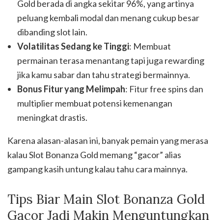
Gold berada di angka sekitar 96%, yang artinya
peluang kembali modal dan menang cukup besar
dibanding slot lain.
Volatilitas Sedang ke Tinggi
: Membuat
permainan terasa menantang tapi juga rewarding
jika kamu sabar dan tahu strategi bermainnya.
Bonus Fitur yang Melimpah
: Fitur free spins dan
multiplier membuat potensi kemenangan
meningkat drastis.
Karena alasan-alasan ini, banyak pemain yang merasa
kalau Slot Bonanza Gold memang “gacor” alias
gampang kasih untung kalau tahu cara mainnya.
Tips Biar Main Slot Bonanza Gold
Gacor Jadi Makin Menguntungkan