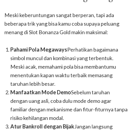
Meski keberuntungan sangat berperan, tapi ada
beberapa trik yang bisa kamu coba supaya peluang
menang di Slot Bonanza Gold makin maksimal:
Pahami Pola Megaways
Perhatikan bagaimana
simbol muncul dan kombinasi yang terbentuk.
Meski acak, memahami pola bisa membantumu
menentukan kapan waktu terbaik memasang
taruhan lebih besar.
Manfaatkan Mode Demo
Sebelum taruhan
dengan uang asli, coba dulu mode demo agar
familiar dengan mekanisme dan fitur-fiturnya tanpa
risiko kehilangan modal.
Atur Bankroll dengan Bijak
Jangan langsung