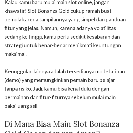
Kalau kamu baru mulai main slot online, jangan
khawatir! Slot Bonanza Gold cukup ramah buat
pemula karena tampilannya yang simpel dan panduan
fitur yang jelas. Namun, karena adanya volatilitas
sedang ke tinggi, kamu perlu sedikit kesabaran dan
strategi untuk benar-benar menikmati keuntungan
maksimal.
Keunggulan lainnya adalah tersedianya mode latihan
(demo) yang memungkinkan pemain baru belajar
tanpa risiko. Jadi, kamu bisa kenal dulu dengan
permainan dan fitur-fiturnya sebelum mulai main
pakai uang asli.
Di Mana Bisa Main Slot Bonanza