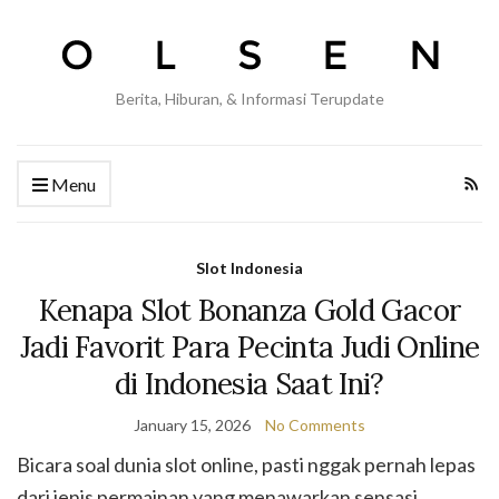
Berita, Hiburan, & Informasi Terupdate
Menu
Slot Indonesia
Kenapa Slot Bonanza Gold Gacor
Jadi Favorit Para Pecinta Judi Online
di Indonesia Saat Ini?
January 15, 2026
No Comments
Bicara soal dunia slot online, pasti nggak pernah lepas
dari jenis permainan yang menawarkan sensasi