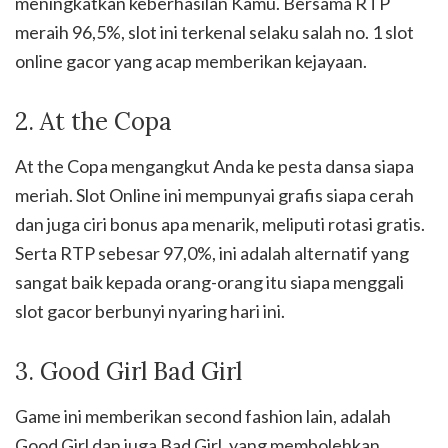
meningkatkan keberhasilan Kamu. Bersama RTP
meraih 96,5%, slot ini terkenal selaku salah no. 1 slot
online gacor yang acap memberikan kejayaan.
2. At the Copa
At the Copa mengangkut Anda ke pesta dansa siapa
meriah. Slot Online ini mempunyai grafis siapa cerah
dan juga ciri bonus apa menarik, meliputi rotasi gratis.
Serta RTP sebesar 97,0%, ini adalah alternatif yang
sangat baik kepada orang-orang itu siapa menggali
slot gacor berbunyi nyaring hari ini.
3. Good Girl Bad Girl
Game ini memberikan second fashion lain, adalah
Good Girl dan juga Bad Girl, yang membolehkan