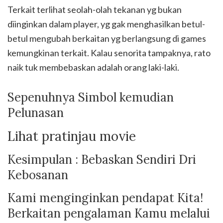
Terkait terlihat seolah-olah tekanan yg bukan
diinginkan dalam player, yg gak menghasilkan betul-
betul mengubah berkaitan yg berlangsung di games
kemungkinan terkait. Kalau senorita tampaknya, rato
naik tuk membebaskan adalah orang laki-laki.
Sepenuhnya Simbol kemudian
Pelunasan
Lihat pratinjau movie
Kesimpulan : Bebaskan Sendiri Dri
Kebosanan
Kami menginginkan pendapat Kita!
Berkaitan pengalaman Kamu melalui