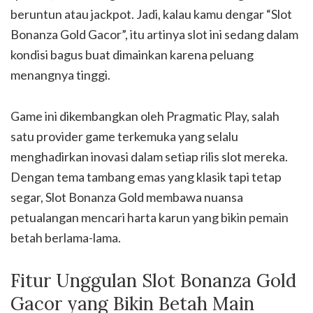
beruntun atau jackpot. Jadi, kalau kamu dengar “Slot
Bonanza Gold Gacor”, itu artinya slot ini sedang dalam
kondisi bagus buat dimainkan karena peluang
menangnya tinggi.
Game ini dikembangkan oleh Pragmatic Play, salah
satu provider game terkemuka yang selalu
menghadirkan inovasi dalam setiap rilis slot mereka.
Dengan tema tambang emas yang klasik tapi tetap
segar, Slot Bonanza Gold membawa nuansa
petualangan mencari harta karun yang bikin pemain
betah berlama-lama.
Fitur Unggulan Slot Bonanza Gold
Gacor yang Bikin Betah Main