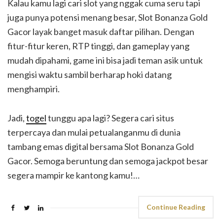
Kalau kamu lagi cari slot yang nggak cuma seru tapi
juga punya potensi menang besar, Slot Bonanza Gold
Gacor layak banget masuk daftar pilihan. Dengan
fitur-fitur keren, RTP tinggi, dan gameplay yang
mudah dipahami, game ini bisa jadi teman asik untuk
mengisi waktu sambil berharap hoki datang
menghampiri.
Jadi,
togel
tunggu apa lagi? Segera cari situs
terpercaya dan mulai petualanganmu di dunia
tambang emas digital bersama Slot Bonanza Gold
Gacor. Semoga beruntung dan semoga jackpot besar
segera mampir ke kantong kamu!…
Continue Reading