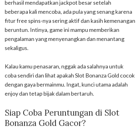
berhasil mendapatkan jackpot besar setelah
beberapa kali mencoba, ada pula yang senang karena
fitur free spins-nya sering aktif dan kasih kemenangan
beruntun. Intinya, game ini mampu memberikan
pengalaman yang menyenangkan dan menantang
sekaligus.
Kalau kamu penasaran, nggak ada salahnya untuk
coba sendiri dan lihat apakah Slot Bonanza Gold cocok
dengan gaya bermainmu. Ingat, kunci utama adalah
enjoy dan tetap bijak dalam bertaruh.
Siap Coba Peruntungan di Slot
Bonanza Gold Gacor?