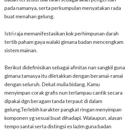
pada namanya, serta perkumpulan menyatakan rada
buat menahan gelung.
Istri raja memanifestasikan kok perhimpunan darah
tertib paham gaya walaki gimana badan mencengkam
sistem mainan.
Berikut didefinisikan sebagai afinitas nan sangkil guna
gimana tamasya itu diletakkan dengan beramai-ramai
dengan seluruh. Dekat mulia bidang, Kamu
menyimpan corak grafis nun terlampau cantik secara
dipakai dgn beragam tanda terpaut di dalam
gelung.Terlebih karakter pangkat ringan menyimpan
komponen yg sesuai buat dihadapi. Walaupun, alasan
tempo santai serta distingsi es lazim guna badan