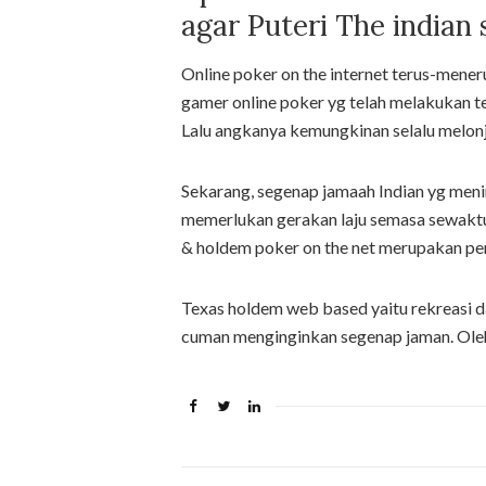
agar Puteri The indian
Online poker on the internet terus-mener
gamer online poker yg telah melakukan t
Lalu angkanya kemungkinan selalu melon
Sekarang, segenap jamaah Indian yg meni
memerlukan gerakan laju semasa sewaktu
& holdem poker on the net merupakan per
Texas holdem web based yaitu rekreasi d
cuman menginginkan segenap jaman. Oleh