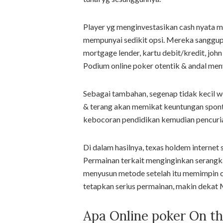
Player yg menginvestasikan cash nyata m
mempunyai sedikit opsi. Mereka sanggup 
mortgage lender, kartu debit/kredit, john
Podium online poker otentik & andal me
Sebagai tambahan, segenap tidak kecil w
& terang akan memikat keuntungan sponta
kebocoran pendidikan kemudian pencurian
Di dalam hasilnya, texas holdem interne
Permainan terkait menginginkan serangkai
menyusun metode setelah itu memimpin c
tetapkan serius permainan, makin dekat
Apa Online poker On th