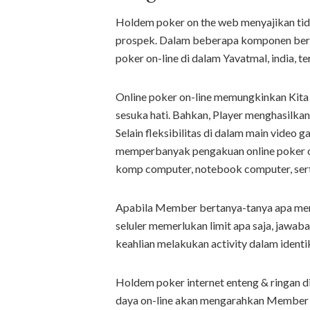
Holdem poker on the web menyajikan tida
prospek. Dalam beberapa komponen berk
poker on-line di dalam Yavatmal, india, t
Online poker on-line memungkinkan Kit
sesuka hati. Bahkan, Player menghasilka
Selain fleksibilitas di dalam main video 
memperbanyak pengakuan online poker o
komp computer, notebook computer, serta 
Apabila Member bertanya-tanya apa meni
seluler memerlukan limit apa saja, jaw
keahlian melakukan activity dalam identik
Holdem poker internet enteng & ringan
daya on-line akan mengarahkan Member 