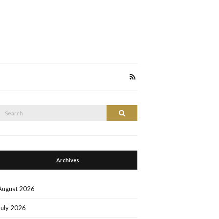
Search
Search
or:
Archives
August 2026
July 2026