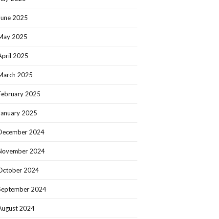
June 2025
May 2025
April 2025
March 2025
February 2025
January 2025
December 2024
November 2024
October 2024
September 2024
August 2024