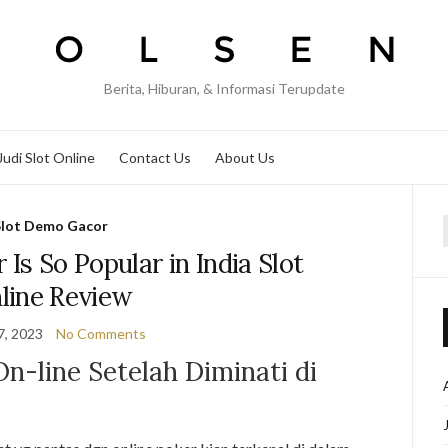
Berita, Hiburan, & Informasi Terupdate
Judi Slot Online
Contact Us
About Us
Slot Demo Gacor
f
Is So Popular in India Slot
line Review
7, 2023
No Comments
-line Setelah Diminati di