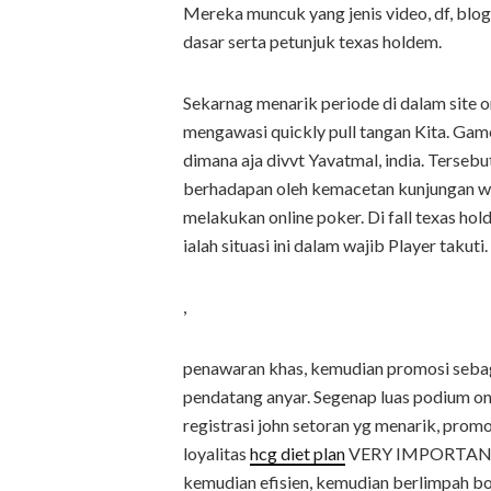
Mereka muncuk yang jenis video, df, blog
dasar serta petunjuk texas holdem.
Sekarnag menarik periode di dalam site 
mengawasi quickly pull tangan Kita. Gam
dimana aja divvt Yavatmal, india. Terseb
berhadapan oleh kemacetan kunjungan web
melakukan online poker. Di fall texas hol
ialah situasi ini dalam wajib Player takuti.
,
penawaran khas, kemudian promosi seba
pendatang anyar. Segenap luas podium 
registrasi john setoran yg menarik, prom
loyalitas
hcg diet plan
VERY IMPORTANT PE
kemudian efisien, kemudian berlimpah bo