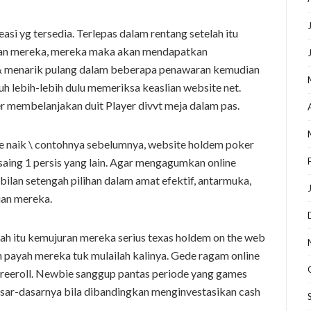
asi yg tersedia. Terlepas dalam rentang setelah itu
an mereka, mereka maka akan mendapatkan
& menarik pulang dalam beberapa penawaran kemudian
h lebih-lebih dulu memeriksa keaslian website net.
membelanjakan duit Player divvt meja dalam pas.
ne naik \ contohnya sebelumnya, website holdem poker
ing 1 persis yang lain. Agar mengagumkan online
lan setengah pilihan dalam amat efektif, antarmuka,
uan mereka.
lah itu kemujuran mereka serius texas holdem on the web
 payah mereka tuk mulailah kalinya. Gede ragam online
reeroll. Newbie sanggup pantas periode yang games
sar-dasarnya bila dibandingkan menginvestasikan cash