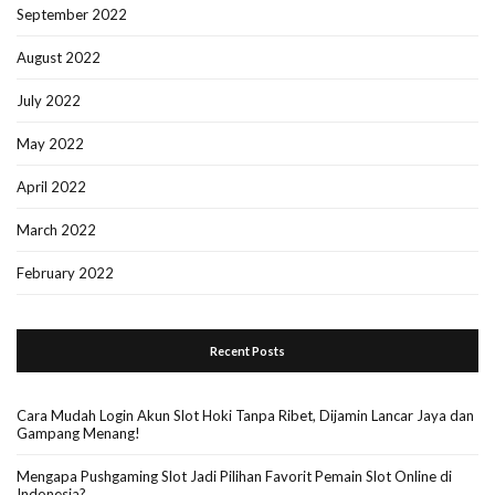
September 2022
August 2022
July 2022
May 2022
April 2022
March 2022
February 2022
Recent Posts
Cara Mudah Login Akun Slot Hoki Tanpa Ribet, Dijamin Lancar Jaya dan
Gampang Menang!
Mengapa Pushgaming Slot Jadi Pilihan Favorit Pemain Slot Online di
Indonesia?