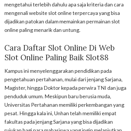
mengetahui terlebih dahulu apa saja kriteria dan cara
mengenali website slot online terpercaya yang bisa
dijadikan patokan dalam memainkan permainan slot
online paling menarik dan untung.
Cara Daftar Slot Online Di Web
Slot Online Paling Baik Slot88
Kampus ini menyelenggarakan pendidikan pada
pengetahuan pertahanan, mulai dari jenjang Sarjana,
Magister, hingga Doktor kepada perwira TNI dan juga
penduduk umum. Meskipun baru berusia muda,
Universitas Pertahanan memiliki perkembangan yang
pesat. Hingga kala ini, Unhan telah memiliki empat
fakultas pada jenjang Sarjana yang bisa dijadikan
rujukan bagi para mahasiswa yang ingin melanjutkan