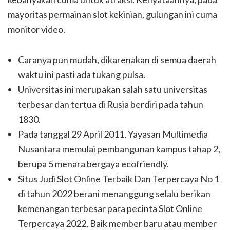
mayoritas permainan slot kekinian, gulungan ini cuma
monitor video.
Caranya pun mudah, dikarenakan di semua daerah
waktu ini pasti ada tukang pulsa.
Universitas ini merupakan salah satu universitas
terbesar dan tertua di Rusia berdiri pada tahun
1830.
Pada tanggal 29 April 2011, Yayasan Multimedia
Nusantara memulai pembangunan kampus tahap 2,
berupa 5 menara bergaya ecofriendly.
Situs Judi Slot Online Terbaik Dan Terpercaya No 1
di tahun 2022 berani menanggung selalu berikan
kemenangan terbesar para pecinta Slot Online
Terpercaya 2022, Baik member baru atau member