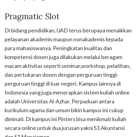
Pragmatic Slot
Di bidang pendidikan, UAD terus berupaya menaikkan
pelayanan akademis maupun nonakademis kepada
para mahasiswanya. Peningkatan kualitas dan
kompetensi dosen juga dilakukan melalui beragam
macam aktivitas seperti seminar,workshop, pelatihan,
dan pertukaran dosen dengan perguruan tinggi-
perguruan tinggi di luar negeri. Kampus lainnya di
Indonesia yang juga menerapkan sistem kuliah online
adalah Universitas Al-Azhar. Perpaduan antara
kurikulum agama dan umum bikin kampus ini cukup
diminati. Di kampus ini Pinters bisa menikmati kuliah
secara online untuk dua jurusan yakni S1 Akuntansi
dan S1 Manajemen.