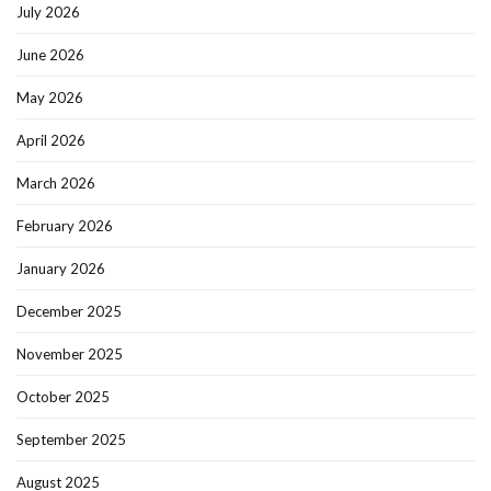
July 2026
June 2026
May 2026
April 2026
March 2026
February 2026
January 2026
December 2025
November 2025
October 2025
September 2025
August 2025