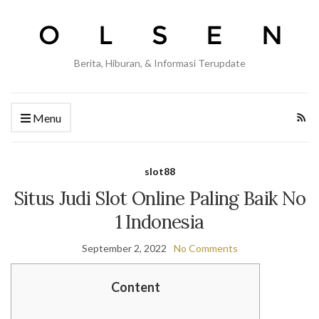
Berita, Hiburan, & Informasi Terupdate
Menu
slot88
Situs Judi Slot Online Paling Baik No
1 Indonesia
September 2, 2022
No Comments
Content