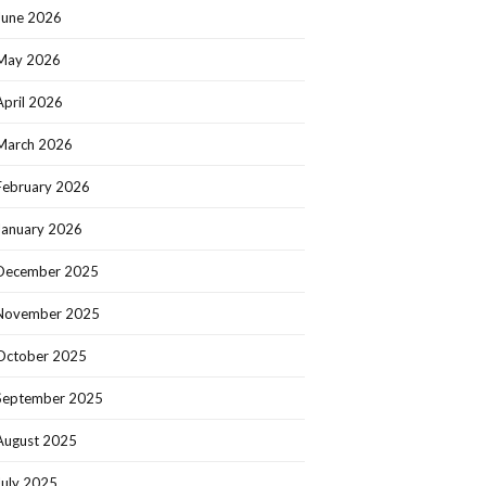
June 2026
May 2026
April 2026
March 2026
February 2026
January 2026
December 2025
November 2025
October 2025
September 2025
August 2025
July 2025