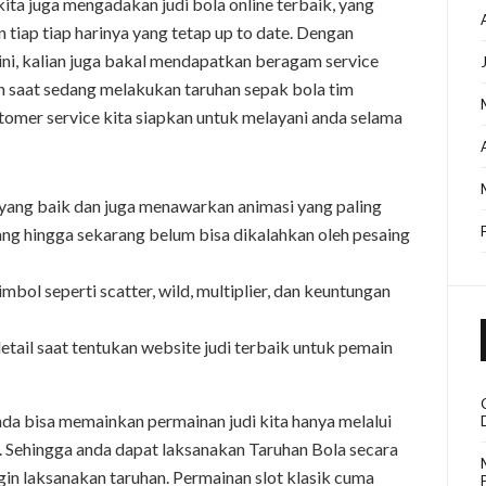
 kita juga mengadakan judi bola online terbaik, yang
tiap tiap harinya yang tetap up to date. Dengan
 ini, kalian juga bakal mendapatkan beragam service
n saat sedang melakukan taruhan sepak bola tim
tomer service kita siapkan untuk melayani anda selama
yang baik dan juga menawarkan animasi yang paling
ang hingga sekarang belum bisa dikalahkan oleh pesaing
bol seperti scatter, wild, multiplier, dan keuntungan
etail saat tentukan website judi terbaik untuk pemain
nda bisa memainkan permainan judi kita hanya melalui
a. Sehingga anda dapat laksanakan Taruhan Bola secara
ngin laksanakan taruhan. Permainan slot klasik cuma