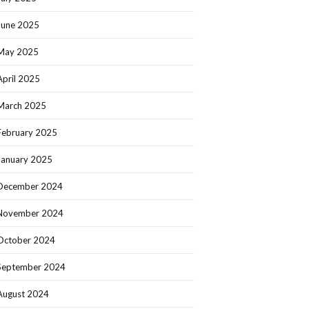
June 2025
May 2025
April 2025
March 2025
February 2025
January 2025
December 2024
November 2024
October 2024
September 2024
August 2024