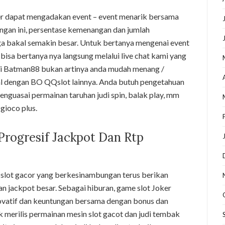
der dapat mengadakan event – event menarik bersama
engan ini, persentase kemenangan dan jumlah
a bakal semakin besar. Untuk bertanya mengenai event
 bisa bertanya nya langsung melalui live chat kami yang
e di Batman88 bukan artinya anda mudah menang /
l dengan BO QQslot lainnya. Anda butuh pengetahuan
menguasai permainan taruhan judi spin, balak play, mm
 gioco plus.
 Progresif Jackpot Dan Rtp
slot gacor yang berkesinambungan terus berikan
n jackpot besar. Sebagai hiburan, game slot Joker
ovatif dan keuntungan bersama dengan bonus dan
 merilis permainan mesin slot gacot dan judi tembak