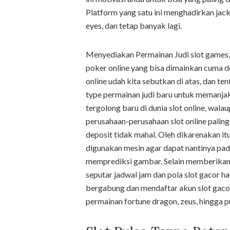
Platform yang satu ini menghadirkan jackp
eyes, dan tetap banyak lagi.
Menyediakan Permainan Judi slot games, 
poker online yang bisa dimainkan cuma d
online udah kita sebutkan di atas, dan t
type permainan judi baru untuk memanja
tergolong baru di dunia slot online, wal
perusahaan-perusahaan slot online palin
deposit tidak mahal. Oleh dikarenakan 
digunakan mesin agar dapat nantinya pad
memprediksi gambar. Selain memberikan b
seputar jadwal jam dan pola slot gacor ha
bergabung dan mendaftar akun slot gacor r
permainan fortune dragon, zeus, hingga 