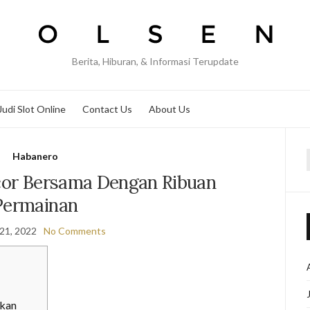
Berita, Hiburan, & Informasi Terupdate
Judi Slot Online
Contact Us
About Us
Habanero
f
acor Bersama Dengan Ribuan
Permainan
21, 2022
No Comments
ikan