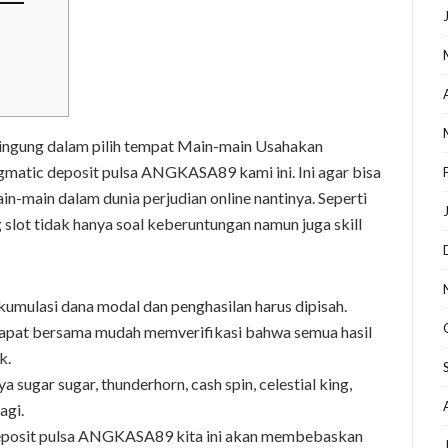
 bingung dalam pilih tempat Main-main Usahakan
agmatic deposit pulsa ANGKASA89 kami ini. Ini agar bisa
in-main dalam dunia perjudian online nantinya. Seperti
slot tidak hanya soal keberuntungan namun juga skill
akumulasi dana modal dan penghasilan harus dipisah.
dapat bersama mudah memverifikasi bahwa semua hasil
k.
a sugar sugar, thunderhorn, cash spin, celestial king,
agi.
deposit pulsa ANGKASA89 kita ini akan membebaskan