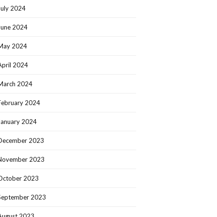
July 2024
June 2024
May 2024
April 2024
March 2024
February 2024
January 2024
December 2023
November 2023
October 2023
September 2023
August 2023