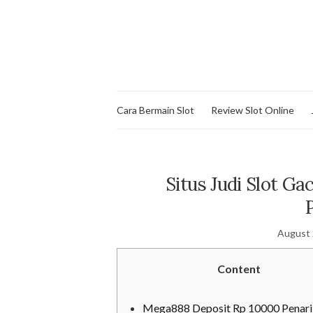
Cara Bermain Slot
Review Slot Online
Situs Judi Slot G
August 
Content
Mega888 Deposit Rp 10000 Penar