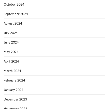
October 2024
September 2024
August 2024
July 2024
June 2024
May 2024
April 2024
March 2024
February 2024
January 2024
December 2023
November 2023