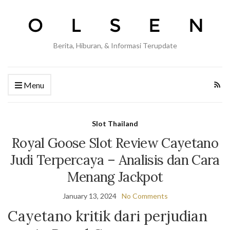
Berita, Hiburan, & Informasi Terupdate
Menu
Slot Thailand
Royal Goose Slot Review Cayetano
Judi Terpercaya – Analisis dan Cara
Menang Jackpot
January 13, 2024
No Comments
Cayetano kritik dari perjudian