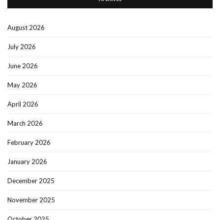
August 2026
July 2026
June 2026
May 2026
April 2026
March 2026
February 2026
January 2026
December 2025
November 2025
October 2025