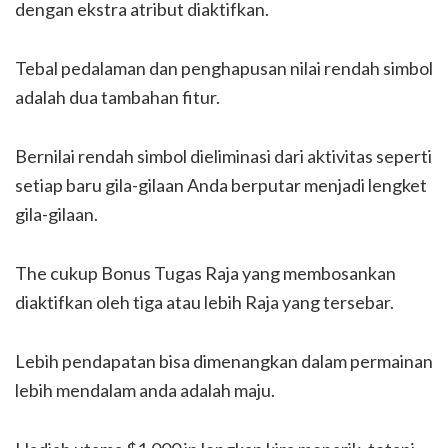
dengan ekstra atribut diaktifkan.
Tebal pedalaman dan penghapusan nilai rendah simbol
adalah dua tambahan fitur.
Bernilai rendah simbol dieliminasi dari aktivitas seperti
setiap baru gila-gilaan Anda berputar menjadi lengket
gila-gilaan.
The cukup Bonus Tugas Raja yang membosankan
diaktifkan oleh tiga atau lebih Raja yang tersebar.
Lebih pendapatan bisa dimenangkan dalam permainan
lebih mendalam anda adalah maju.