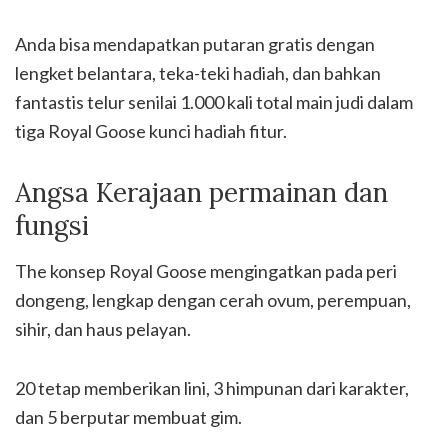
Anda bisa mendapatkan putaran gratis dengan
lengket belantara, teka-teki hadiah, dan bahkan
fantastis telur senilai 1.000 kali total main judi dalam
tiga Royal Goose kunci hadiah fitur.
Angsa Kerajaan permainan dan
fungsi
The konsep Royal Goose mengingatkan pada peri
dongeng, lengkap dengan cerah ovum, perempuan,
sihir, dan haus pelayan.
20 tetap memberikan lini, 3 himpunan dari karakter,
dan 5 berputar membuat gim.