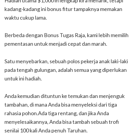
Hadiah utama $1,000 in lengkap kira menarik, tetapi
kadang-kadang ini bonus fitur tampaknya memakan
waktu cukup lama.
Berbeda dengan Bonus Tugas Raja, kami lebih memilih
pementasan untuk menjadi cepat dan marah.
Satu menyebarkan, sebuah polos pekerja anak laki-laki
pada tengah gulungan, adalah semua yang diperlukan
untuk ini hadiah.
Anda kemudian dituntun ke temukan dan menjenguk
tambahan, di mana Anda bisa menyeleksi dari tiga
rahasia pohon.Ada tiga rentang, dan jika Anda
menyelesaikannya, Anda bisa tambah sebuah trofi
senilai 100 kali Anda penuh Taruhan.