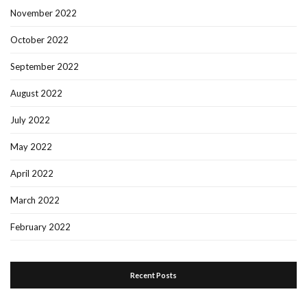
November 2022
October 2022
September 2022
August 2022
July 2022
May 2022
April 2022
March 2022
February 2022
Recent Posts