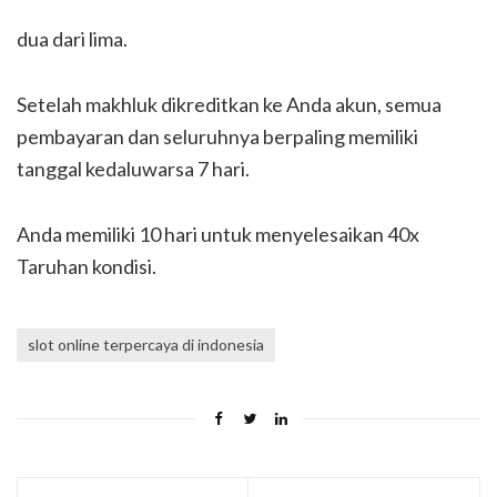
dua dari lima.
Setelah makhluk dikreditkan ke Anda akun, semua
pembayaran dan seluruhnya berpaling memiliki
tanggal kedaluwarsa 7 hari.
Anda memiliki 10 hari untuk menyelesaikan 40x
Taruhan kondisi.
slot online terpercaya di indonesia