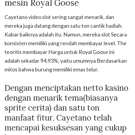
mesin Royal Goose
Cayetano video slot sering sangat menarik, dan
mereka juga datang dengan satu ton cantik hadiah.
Kabar baiknya adalah itu. Namun, mereka slot Secara
konsisten memiliki yang rendah membayar level. The
teoritis membayar Harga untuk Royal Goose ini
adalah sekadar 94,93%, yaitu umumnya Berdasarkan
mitos bahwa burung memiliki emas telur.
Dengan menciptakan netto kasino
dengan menarik tema(biasanya
sprite cerita) dan satu ton
manfaat fitur, Cayetano telah
mencapai kesuksesan yang cukup