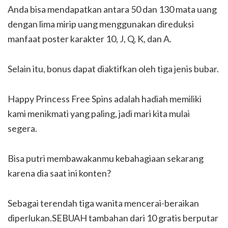
Anda bisa mendapatkan antara 50 dan 130 mata uang
dengan lima mirip uang menggunakan direduksi
manfaat poster karakter 10, J, Q, K, dan A.
Selain itu, bonus dapat diaktifkan oleh tiga jenis bubar.
Happy Princess Free Spins adalah hadiah memiliki
kami menikmati yang paling, jadi mari kita mulai
segera.
Bisa putri membawakanmu kebahagiaan sekarang
karena dia saat ini konten?
Sebagai terendah tiga wanita mencerai-beraikan
diperlukan.SEBUAH tambahan dari 10 gratis berputar