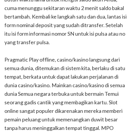
cuma menunggu sekitaran waktu 2 menit saldo bakal
bertambah. Kembali ke langkah satu dan dua, lantas isi
form nominal deposit yang sudah ditransfer. Setelah
itu isi form informasi nomor SN untuk isi pulsa atau no
yang transfer pulsa.
Pragmatic Play offline, casino/kasino langsung dari
semua dunia, ditemukan di sistem kita, berlaku di satu
tempat, berkata untuk dapat lakukan perjalanan di
dunia casino/kasino. Mainkan casino/kasino di semua
dunia Semua negara terbuka untuk bermain Temui
seorang gadis cantik yang membagikan kartu. Slot
online sangat populer dikarenakan mereka memberi
pemain peluang untuk memenangkan duwit besar
tanpa harus meninggalkan tempat tinggal. MPO