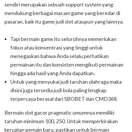
sendiri merupakan sebuah support system yang
mendukung berbagai macam game yang beredar di
pasaran, baik itu game judi slot ataupun yang lainnya.
Tapi bermain game itu seluruhnya memerlukan
fokus atau konsentrasi yang tinggi untuk
menegaskan bahwa Anda selalu perhatikan
permainan itu dan konsisten mengikuti permainan
hingga ada hasil yang Anda dapatkan.
Untuk yang menyukai judi taruhan olahraga maka
disini juga tersedia judi bola paling lengkap
terpercaya berasal dari SBOBET dan CMD368.
Bermain slot gacor pragmatic umumnya memiliki
taruhan minimum 100, 250. Untuk memperkirakan
kerugian pemain baru, pastikan untuk bermain