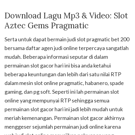
Download Lagu Mp3 & Video: Slot
Aztec Gems Pragmatic
Serta untuk dapat bermain judi slot pragmatic bet 200
bersama daftar agen judi online terpercaya sangatlah
mudah. Beberapa informasi seputar di dalam
permainan slot gacor hari ini bisa anda ketahui
beberapa keuntungan dan lebih dari satu nilai RTP
dalam mesin slot online pragmatic, habanero, spade
gaming, dan pg soft. Seperti ini lah permainan slot
online yang mempunyai RTP sehingga semua
permainan slot gacor hari ini jadi lebih mudah untuk
meriah kemenangan. Permainan slot gacor akhirnya
menggeser sejumlah permainan judi online karena