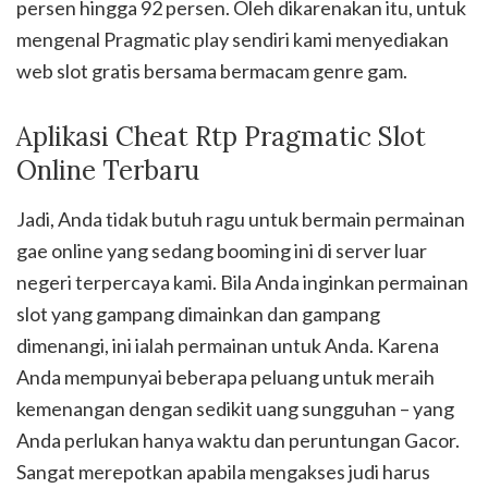
persen hingga 92 persen. Oleh dikarenakan itu, untuk
mengenal Pragmatic play sendiri kami menyediakan
web slot gratis bersama bermacam genre gam.
Aplikasi Cheat Rtp Pragmatic Slot
Online Terbaru
Jadi, Anda tidak butuh ragu untuk bermain permainan
gae online yang sedang booming ini di server luar
negeri terpercaya kami. Bila Anda inginkan permainan
slot yang gampang dimainkan dan gampang
dimenangi, ini ialah permainan untuk Anda. Karena
Anda mempunyai beberapa peluang untuk meraih
kemenangan dengan sedikit uang sungguhan – yang
Anda perlukan hanya waktu dan peruntungan Gacor.
Sangat merepotkan apabila mengakses judi harus