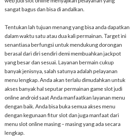
web judi slot online menyajikan pelayanan yang
sangat bagus dan bisa di andalkan.
Tentukan lah tujuan menang yang bisa anda dapatkan
dalam waktu satu atau dua kali permainan. Target ini
senantiasa berfungsi untuk mendukung dorongan
berasal dari diri sendiri demi membuahkan jackpot
yang besar dan sesuai. Layanan bermain cukup
banyak jenisnya, salah satunya adalah pelayanan
menu lengkap. Anda akan terlalu dimudahkan untuk
akses banyak hal seputar permainan game slot judi
online android saat Anda manfaatkan layanan menu
dengan baik. Anda bisa buka semua akses menu
dengan kegunaan fitur slot dan juga manfaat dari
menu slot online masing – masing yang ada secara
lengkap.