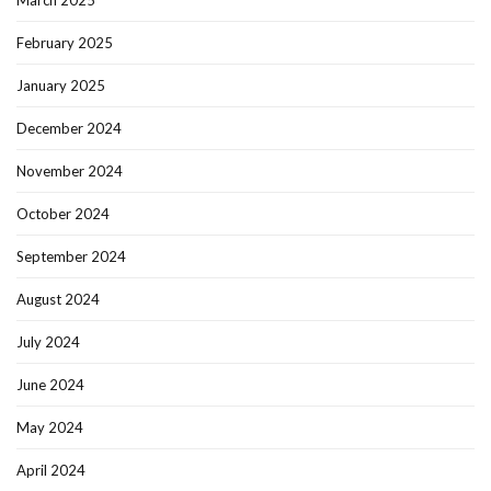
March 2025
February 2025
January 2025
December 2024
November 2024
October 2024
September 2024
August 2024
July 2024
June 2024
May 2024
April 2024