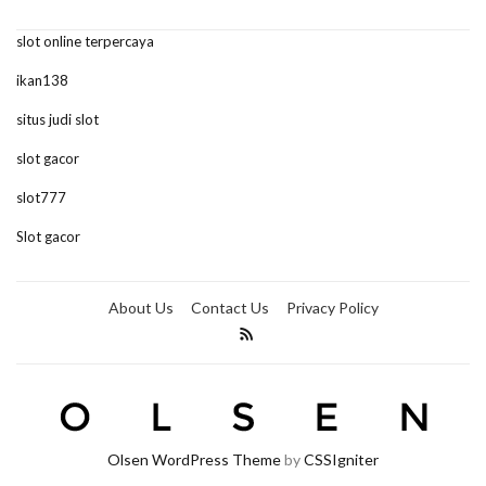
slot online terpercaya
ikan138
situs judi slot
slot gacor
slot777
Slot gacor
About Us
Contact Us
Privacy Policy
Olsen WordPress Theme
by
CSSIgniter