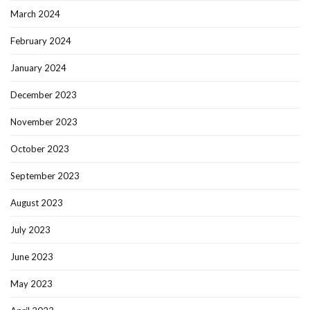
March 2024
February 2024
January 2024
December 2023
November 2023
October 2023
September 2023
August 2023
July 2023
June 2023
May 2023