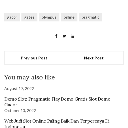
gacor
gates
olympus
online
pragmatic
Previous Post
Next Post
You may also like
August 17, 2022
Demo Slot: Pragmatic Play Demo Gratis Slot Demo
Gacor
October 13, 2022
Web Judi Slot Online Paling Baik Dan Terpercaya Di
Indonesia