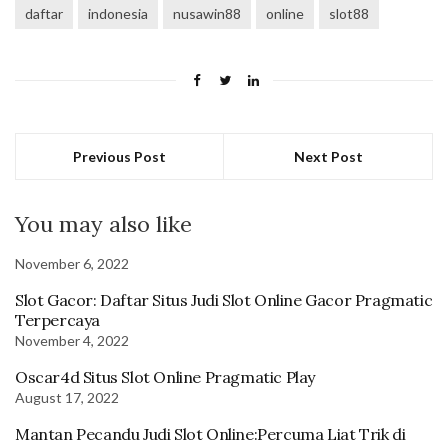
daftar
indonesia
nusawin88
online
slot88
Previous Post
Next Post
You may also like
November 6, 2022
Slot Gacor: Daftar Situs Judi Slot Online Gacor Pragmatic
Terpercaya
November 4, 2022
Oscar4d Situs Slot Online Pragmatic Play
August 17, 2022
Mantan Pecandu Judi Slot Online:Percuma Liat Trik di