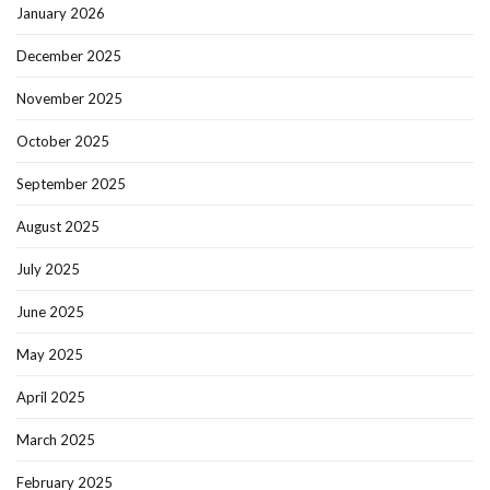
January 2026
December 2025
November 2025
October 2025
September 2025
August 2025
July 2025
June 2025
May 2025
April 2025
March 2025
February 2025