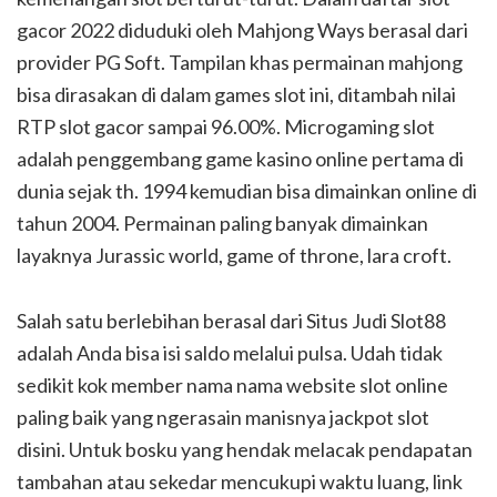
gacor 2022 diduduki oleh Mahjong Ways berasal dari
provider PG Soft. Tampilan khas permainan mahjong
bisa dirasakan di dalam games slot ini, ditambah nilai
RTP slot gacor sampai 96.00%. Microgaming slot
adalah penggembang game kasino online pertama di
dunia sejak th. 1994 kemudian bisa dimainkan online di
tahun 2004. Permainan paling banyak dimainkan
layaknya Jurassic world, game of throne, lara croft.
Salah satu berlebihan berasal dari Situs Judi Slot88
adalah Anda bisa isi saldo melalui pulsa. Udah tidak
sedikit kok member nama nama website slot online
paling baik yang ngerasain manisnya jackpot slot
disini. Untuk bosku yang hendak melacak pendapatan
tambahan atau sekedar mencukupi waktu luang, link