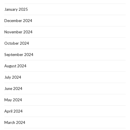
January 2025
December 2024
November 2024
October 2024
September 2024
August 2024
July 2024
June 2024
May 2024
April 2024
March 2024