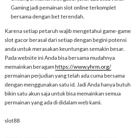
Gaming jadi pemainan slot online terkomplet
bersama dengan bet terendah.
Karena setiap petaruh wajib mengetahui game-game
slot gacor berasal dari setiap dengan begini potensi
anda untuk merasakan keuntungan semakin besar.
Pada website ini Anda bisa bersama mudahnya
memainkan beragam
https://www.yhrm.org/
permainan perjudian yang telah ada cuma bersama
dengan menggunakan satu id. Jadi Anda hanya butuh
bikin satu akun saja untuk bisa memainkan semua
permainan yang ada di didalam web kami.
slot88