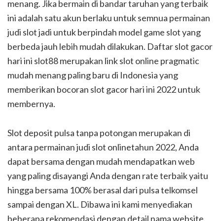
menang. Jika bermain di bandar taruhan yang terbaik
ini adalah satu akun berlaku untuk semnua permainan
judi slot jadi untuk berpindah model game slot yang
berbeda jauh lebih mudah dilakukan. Daftar slot gacor
hari ini slot88 merupakan link slot online pragmatic
mudah menang paling baru di Indonesia yang
memberikan bocoran slot gacor hari ini 2022 untuk
membernya.
Slot deposit pulsa tanpa potongan merupakan di
antara permainan judi slot onlinetahun 2022, Anda
dapat bersama dengan mudah mendapatkan web
yang paling disayangi Anda dengan rate terbaik yaitu
hingga bersama 100% berasal dari pulsa telkomsel
sampai dengan XL. Dibawa ini kami menyediakan
beberapa rekomendasi dengan detail nama website,