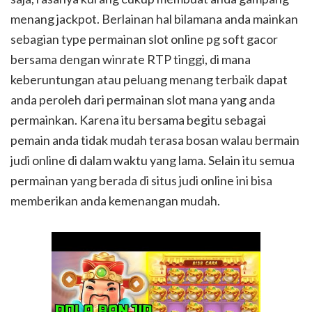
menang jackpot. Berlainan hal bilamana anda mainkan
sebagian type permainan slot online pg soft gacor
bersama dengan winrate RTP tinggi, di mana
keberuntungan atau peluang menang terbaik dapat
anda peroleh dari permainan slot mana yang anda
permainkan. Karena itu bersama begitu sebagai
pemain anda tidak mudah terasa bosan walau bermain
judi online di dalam waktu yang lama. Selain itu semua
permainan yang berada di situs judi online ini bisa
memberikan anda kemenangan mudah.