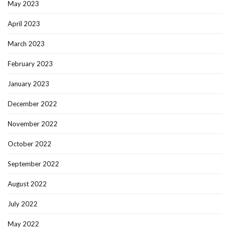
May 2023
April 2023
March 2023
February 2023
January 2023
December 2022
November 2022
October 2022
September 2022
August 2022
July 2022
May 2022