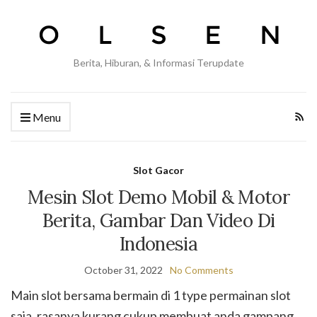
Berita, Hiburan, & Informasi Terupdate
Menu
Slot Gacor
Mesin Slot Demo Mobil & Motor
Berita, Gambar Dan Video Di
Indonesia
October 31, 2022
No Comments
Main slot bersama bermain di 1 type permainan slot
saja, rasanya kurang cukup membuat anda gampang