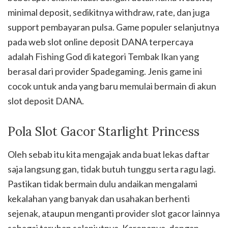
minimal deposit, sedikitnya withdraw, rate, dan juga
support pembayaran pulsa. Game populer selanjutnya
pada web slot online deposit DANA terpercaya
adalah Fishing God di kategori Tembak Ikan yang
berasal dari provider Spadegaming. Jenis game ini
cocok untuk anda yang baru memulai bermain di akun
slot deposit DANA.
Pola Slot Gacor Starlight Princess
Oleh sebab itu kita mengajak anda buat lekas daftar
saja langsung gan, tidak butuh tunggu serta ragu lagi.
Pastikan tidak bermain dulu andaikan mengalami
kekalahan yang banyak dan usahakan berhenti
sejenak, ataupun menganti provider slot gacor lainnya