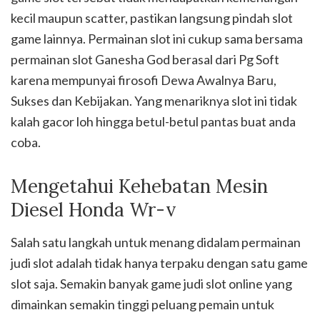
kecil maupun scatter, pastikan langsung pindah slot
game lainnya. Permainan slot ini cukup sama bersama
permainan slot Ganesha God berasal dari Pg Soft
karena mempunyai firosofi Dewa Awalnya Baru,
Sukses dan Kebijakan. Yang menariknya slot ini tidak
kalah gacor loh hingga betul-betul pantas buat anda
coba.
Mengetahui Kehebatan Mesin
Diesel Honda Wr-v
Salah satu langkah untuk menang didalam permainan
judi slot adalah tidak hanya terpaku dengan satu game
slot saja. Semakin banyak game judi slot online yang
dimainkan semakin tinggi peluang pemain untuk