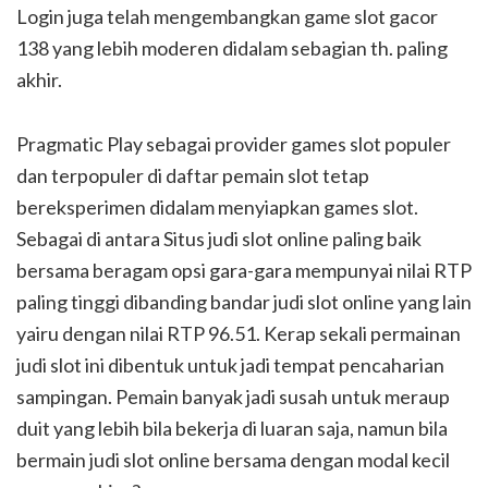
Login juga telah mengembangkan game slot gacor
138 yang lebih moderen didalam sebagian th. paling
akhir.
Pragmatic Play sebagai provider games slot populer
dan terpopuler di daftar pemain slot tetap
bereksperimen didalam menyiapkan games slot.
Sebagai di antara Situs judi slot online paling baik
bersama beragam opsi gara-gara mempunyai nilai RTP
paling tinggi dibanding bandar judi slot online yang lain
yairu dengan nilai RTP 96.51. Kerap sekali permainan
judi slot ini dibentuk untuk jadi tempat pencaharian
sampingan. Pemain banyak jadi susah untuk meraup
duit yang lebih bila bekerja di luaran saja, namun bila
bermain judi slot online bersama dengan modal kecil