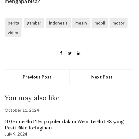
mengapa bisa?
berita
gambar
indonesia
mesin
mobil
motor
video
Previous Post
Next Post
You may also like
October 11, 2024
10 Game Slot Terpopuler dalam Website Slot 88 yang
Pasti Bikin Ketagihan
July 9, 2024