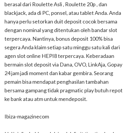
berasal dari Roulette Asli , Roulette 20p , dan
blackjack, ada di PC, ponsel, atau tablet Anda. Anda
hanya perlu setorkan duit deposit cocok bersama
dengan nominal yang ditentukan oleh bandar slot
terpercaya. Nantinya, bonus deposit 100% bisa
segera Anda klaim setiap satu minggu satu kali dari
agen slot online HEPI8 terpercaya. Keberadaan
bermain slot deposit via Dana, OVO, LinkAja, Gopay
24 jam jadi moment dan kabar gembira. Seorang
pemain bisa mendapat penghasilan tambahan
bersama gampang tidak pragmatic play butuh repot
ke bank atau atm untuk mendeposit.
Ibiza-magazinecom