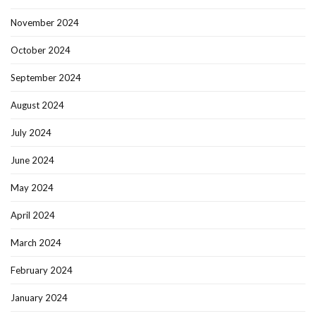
November 2024
October 2024
September 2024
August 2024
July 2024
June 2024
May 2024
April 2024
March 2024
February 2024
January 2024