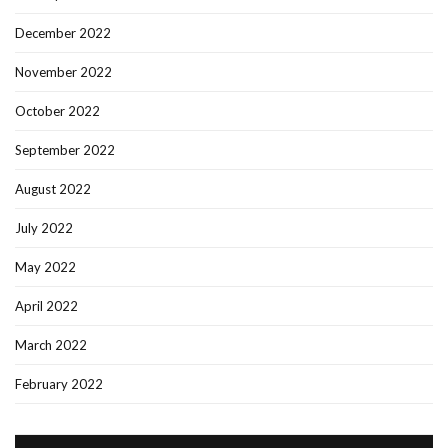
December 2022
November 2022
October 2022
September 2022
August 2022
July 2022
May 2022
April 2022
March 2022
February 2022