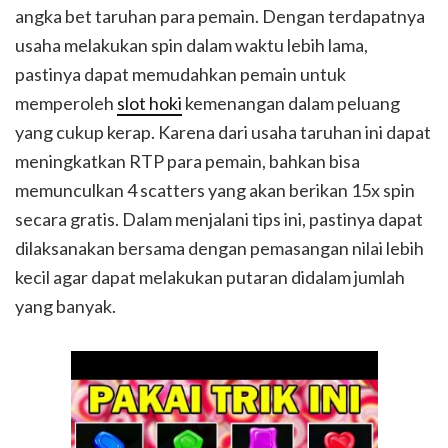
angka bet taruhan para pemain. Dengan terdapatnya
usaha melakukan spin dalam waktu lebih lama,
pastinya dapat memudahkan pemain untuk
memperoleh
slot hoki
kemenangan dalam peluang
yang cukup kerap. Karena dari usaha taruhan ini dapat
meningkatkan RTP para pemain, bahkan bisa
memunculkan 4 scatters yang akan berikan 15x spin
secara gratis. Dalam menjalani tips ini, pastinya dapat
dilaksanakan bersama dengan pemasangan nilai lebih
kecil agar dapat melakukan putaran didalam jumlah
yang banyak.