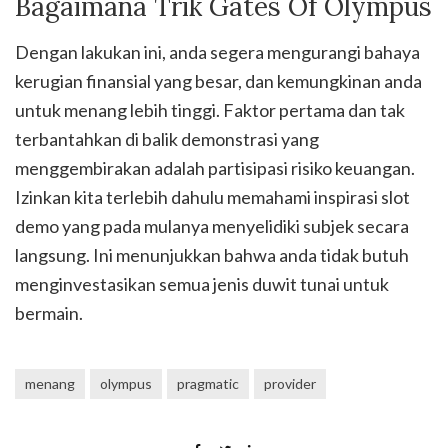
Bagaimana Trik Gates Of Olympus
Dengan lakukan ini, anda segera mengurangi bahaya
kerugian finansial yang besar, dan kemungkinan anda
untuk menang lebih tinggi. Faktor pertama dan tak
terbantahkan di balik demonstrasi yang
menggembirakan adalah partisipasi risiko keuangan.
Izinkan kita terlebih dahulu memahami inspirasi slot
demo yang pada mulanya menyelidiki subjek secara
langsung. Ini menunjukkan bahwa anda tidak butuh
menginvestasikan semua jenis duwit tunai untuk
bermain.
menang
olympus
pragmatic
provider