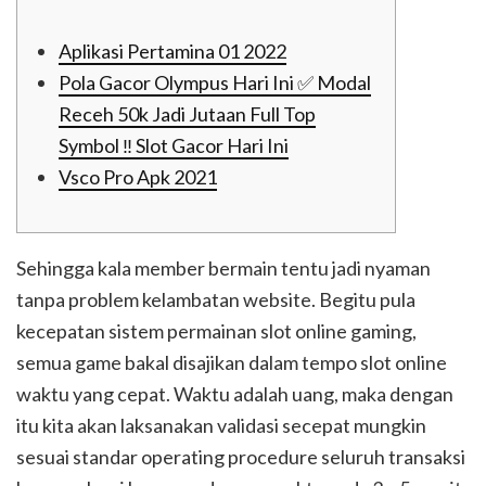
Aplikasi Pertamina 01 2022
Pola Gacor Olympus Hari Ini ✅ Modal
Receh 50k Jadi Jutaan Full Top
Symbol ‼️ Slot Gacor Hari Ini
Vsco Pro Apk 2021
Sehingga kala member bermain tentu jadi nyaman
tanpa problem kelambatan website. Begitu pula
kecepatan sistem permainan slot online gaming,
semua game bakal disajikan dalam tempo slot online
waktu yang cepat. Waktu adalah uang, maka dengan
itu kita akan laksanakan validasi secepat mungkin
sesuai standar operating procedure seluruh transaksi