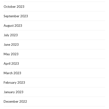
October 2023
September 2023
August 2023
July 2023
June 2023
May 2023
April 2023
March 2023
February 2023
January 2023
December 2022