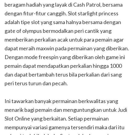
beragam hadiah yang layak di Cash Patrol, bersama
dengan fitur-fitur canggih. Slot starlight princess
adalah tipe slot yang sama halnya bersama dengan
gate of olympus bermodalkan peri cantik yang
memberikan perkalian acak untuk para pemain agar
dapat meraih maxwin pada permainan yang diberikan.
Dengan mode freespin yang diberikan oleh game ini
pemain dapat mendapatkan perkalian hingga 1000
dan dapat bertambah terus bila perkalian dari sang
peri terus turun dan pecah.
Ini tawarkan banyak permainan berkwalitas yang
menarik bagi pemain dan menguntungkan untuk Judi
Slot Online yang berkaitan. Setiap permainan
mempunyai variasi gamenya tersendiri maka dari itu