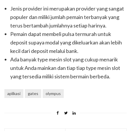
Jenis provider ini merupakan provider yang sangat
populer dan miliki jumlah pemain terbanyak yang
terus bertambah jumlahnya setiap harinya.
Pemain dapat membeli pulsa termurah untuk
deposit supaya modal yang dikeluarkan akan lebih
kecil dari deposit melalui bank.
Ada banyak type mesin slot yang cukup menarik
untuk Anda mainkan dan tiap tiap type mesin slot
yang tersedia miliki sistem bermain berbeda.
aplikasi
gates
olympus