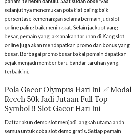
pahami terlebih dahulu. Saat sudah observasi
selanjutnya menemukan pola kiat paling baik
persentase kemenangan selama bermain judi slot
online paling baik meningkat. Selain jackpot yang
besar, pemain yang laksanakan taruhan di Kang slot
online juga akan mendapatkan promo dan bonus yang
besar. Berbagai promo besar bakal pemain dapatkan
sejak menjadi member baru bandar taruhan yang
terbaik ini.
Pola Gacor Olympus Hari Ini ✅ Modal
Receh 50k Jadi Jutaan Full Top
Symbol ‼️ Slot Gacor Hari Ini
Daftar akun demo slot menjadi langkah utama anda
semua untuk coba slot demo gratis. Setiap pemain