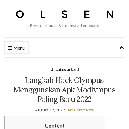
Berita, Hiburan, & Informasi Terupdate
Menu
Uncategorized
Langkah Hack Olympus
Menggunakan Apk Modlympus
Paling Baru 2022
August 17, 2022
No Comments
Content