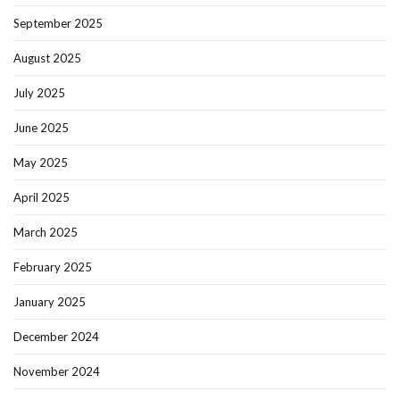
September 2025
August 2025
July 2025
June 2025
May 2025
April 2025
March 2025
February 2025
January 2025
December 2024
November 2024