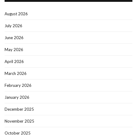
August 2026
July 2026
June 2026
May 2026
April 2026
March 2026
February 2026
January 2026
December 2025
November 2025
October 2025