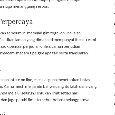
dan juga menanggung respon.
 Terpercaya
n sebelum ini memulai gim togel on line ialah
.Pastikan laman yang dimaksud mempunyai lisensi resmi
mpok pemain perjudian onlen. Laman perjudian
rmacam-macam tipe gim apa fair serta transparan.
a
an lotere on line, esensial guna menetapkan batas
n. Kamu mesti menjamin bahwa uang itu ialah dana yang
 melalui seluruh.Tentukan limit setiap hari,
 dan juga patuhi limit tersebut bebas melanggarnya.
si