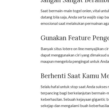
Saat bermain-main togel onlen, vital unt
datang bila saja, Anda serta wajib siap ba
emosional saat melakukan permainan aga
Gunakan Feature Penge
Banyak situs lotere on line menyajikan 
dapat menggunakan ciri yang dimaksud u
maupun mengelola pengingat untuk Anda n
Berhenti Saat Kamu M
Selalu hafal untuk stop saat Anda sukses
terpancing bagi berkelanjutan bermain-
keberhasilan. Sebuah kejayaan gigantic 
sekejap dan mengalami buah keberhasil