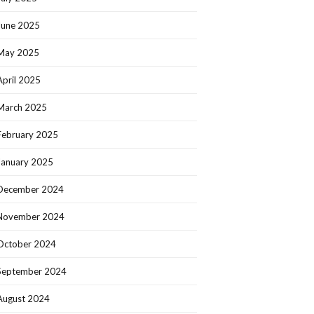
June 2025
May 2025
April 2025
March 2025
February 2025
January 2025
December 2024
November 2024
October 2024
September 2024
August 2024