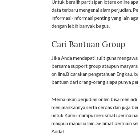
Untuk beralih partisipan lotere online a
data terbaru mengenai alam perjudian. Pel
informasi-informasi penting yang lain a
dengan lebih banyak bagus.
Cari Bantuan Group
Jika Anda mendapati sulit guna mengawasi
bersama support group ataupun masyara
on line.Bicarakan pengetahuan Engkau, b
bantuan dari orang-orang siapa punya pe
Memainkan perjudian onlen bisa menjadi
menjalankannya serta cerdas dan juga ber
untuk Kamu mampu menikmati permainan l
maupun manusia lain. Selamat bermain 
Anda!