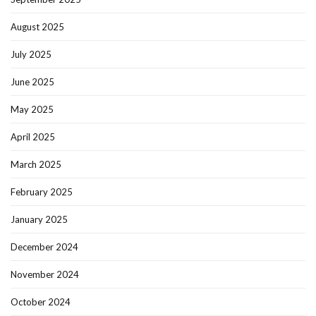
August 2025
July 2025
June 2025
May 2025
April 2025
March 2025
February 2025
January 2025
December 2024
November 2024
October 2024