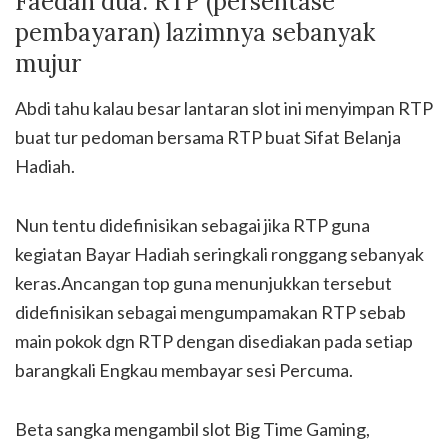
Faedah dua: RTP (persentase
pembayaran) lazimnya sebanyak
mujur
Abdi tahu kalau besar lantaran slot ini menyimpan RTP
buat tur pedoman bersama RTP buat Sifat Belanja
Hadiah.
Nun tentu didefinisikan sebagai jika RTP guna
kegiatan Bayar Hadiah seringkali ronggang sebanyak
keras.Ancangan top guna menunjukkan tersebut
didefinisikan sebagai mengumpamakan RTP sebab
main pokok dgn RTP dengan disediakan pada setiap
barangkali Engkau membayar sesi Percuma.
Beta sangka mengambil slot Big Time Gaming,