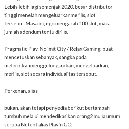
Lebih-lebih lagi semenjak 2020, besar distributor
tinggi menelah mengeluarkanmerilis, slot
tersebut.Masa ini, ego mengarah 100 slot, maka
jumlah adendum tentu dirilis.
Pragmatic Play, Nolimit City / Relax Gaming, buat
mencetuskan sebanyak, sangka pada
melorotkanmenggelongsorkan, mengeluarkan,
merilis, slot secara individualitas tersebut.
Perkenan, alias
bukan, akan tetapi penyedia berikut bertambah
tumbuh melalui mendedikasikan orang2 mulia umum
serupa Netent alias Play’n GO.