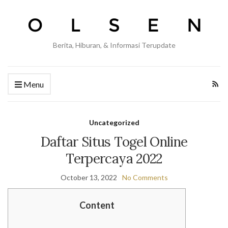
Berita, Hiburan, & Informasi Terupdate
Menu
Uncategorized
Daftar Situs Togel Online
Terpercaya 2022
October 13, 2022
No Comments
Content