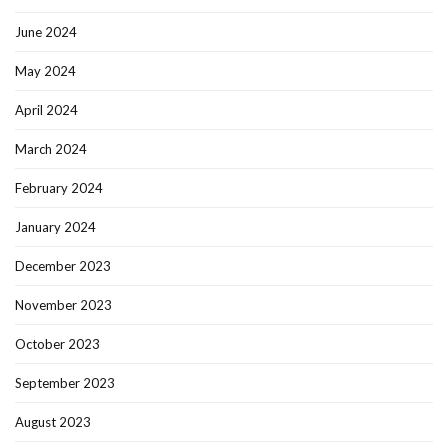
June 2024
May 2024
April 2024
March 2024
February 2024
January 2024
December 2023
November 2023
October 2023
September 2023
August 2023