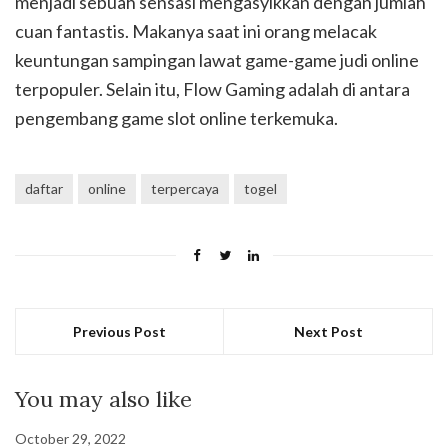
menjadi sebuah sensasi mengasyikkan dengan jumlah
cuan fantastis. Makanya saat ini orang melacak
keuntungan sampingan lawat game-game judi online
terpopuler. Selain itu, Flow Gaming adalah di antara
pengembang game slot online terkemuka.
daftar
online
terpercaya
togel
Previous Post
Next Post
You may also like
October 29, 2022