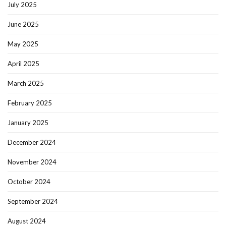
July 2025
June 2025
May 2025
April 2025
March 2025
February 2025
January 2025
December 2024
November 2024
October 2024
September 2024
August 2024