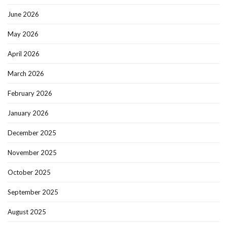
June 2026
May 2026
April 2026
March 2026
February 2026
January 2026
December 2025
November 2025
October 2025
September 2025
August 2025