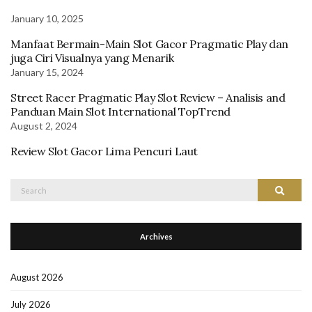
January 10, 2025
Manfaat Bermain-Main Slot Gacor Pragmatic Play dan
juga Ciri Visualnya yang Menarik
January 15, 2024
Street Racer Pragmatic Play Slot Review – Analisis and
Panduan Main Slot International TopTrend
August 2, 2024
Review Slot Gacor Lima Pencuri Laut
Search
Search
for:
Archives
August 2026
July 2026