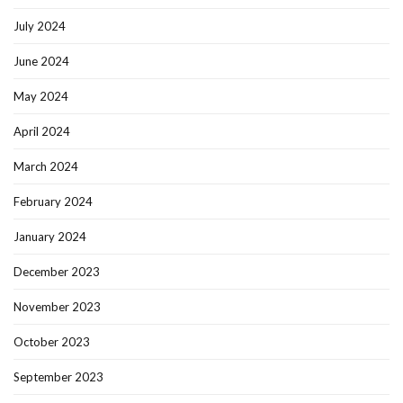
July 2024
June 2024
May 2024
April 2024
March 2024
February 2024
January 2024
December 2023
November 2023
October 2023
September 2023