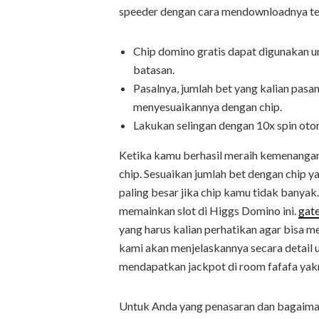
speeder dengan cara mendownloadnya ter
Chip domino gratis dapat digunakan u
batasan.
Pasalnya, jumlah bet yang kalian pasa
menyesuaikannya dengan chip.
Lakukan selingan dengan 10x spin otom
Ketika kamu berhasil meraih kemenanga
chip. Sesuaikan jumlah bet dengan chip y
paling besar jika chip kamu tidak banyak
memainkan slot di Higgs Domino ini.
gat
yang harus kalian perhatikan agar bisa me
kami akan menjelaskannya secara detail un
mendapatkan jackpot di room fafafa yakn
Untuk Anda yang penasaran dan bagaiman