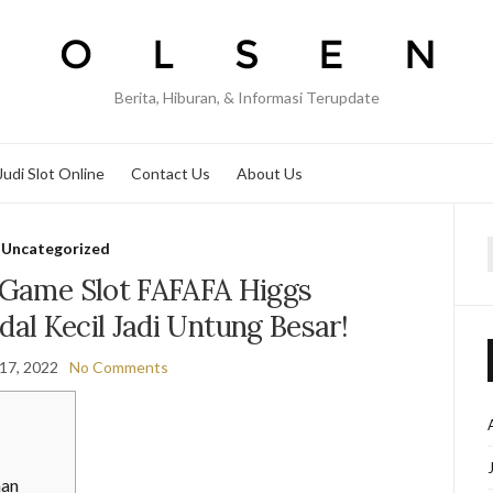
Berita, Hiburan, & Informasi Terupdate
Judi Slot Online
Contact Us
About Us
Uncategorized
f
Game Slot FAFAFA Higgs
al Kecil Jadi Untung Besar!
17, 2022
No Comments
nan