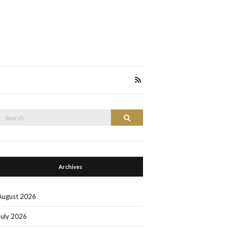
Search
Search
or:
Archives
August 2026
July 2026