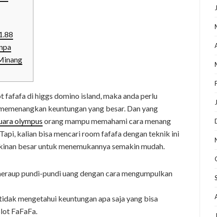
1.88
npa
 Minang
 fafafa di higgs domino island, maka anda perlu
sa memenangkan keuntungan yang besar. Dan yang
juara olympus
orang mampu memahami cara menang
Tapi, kalian bisa mencari room fafafa dengan teknik ini
kinan besar untuk menemukannya semakin mudah.
meraup pundi-pundi uang dengan cara mengumpulkan
tidak mengetahui keuntungan apa saja yang bisa
lot FaFaFa.