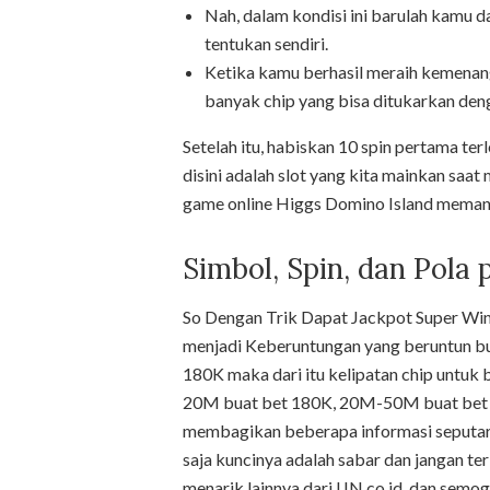
Nah, dalam kondisi ini barulah kamu 
tentukan sendiri.
Ketika kamu berhasil meraih kemena
banyak chip yang bisa ditukarkan de
Setelah itu, habiskan 10 spin pertama ter
disini adalah slot yang kita mainkan sa
game online Higgs Domino Island meman
Simbol, Spin, dan Pola
So Dengan Trik Dapat Jackpot Super Win 
menjadi Keberuntungan yang beruntun bua
180K maka dari itu kelipatan chip untuk
20M buat bet 180K, 20M-50M buat bet 
membagikan beberapa informasi seputar t
saja kuncinya adalah sabar dan jangan ter
menarik lainnya dari IJN.co.id, dan sem