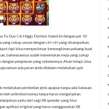
uo Fu Duo Cai Higgs Domino Island ini dengan per 10
 yang cukup sesuai dengan ciri-ciri yang disampaikan,
ckpot tapi bisa memperbesar kemungkinan peluang buat
ikan, bahwasannya sudah menemukan meja yang cukup
n dengan penjelasan yang sebelumnya. Akan tetapi, bisa
saja namun ada peran anda didalam melakukan spin
k melakukan pembelian jenis apapun tanpa ada batasan.
oleh unlimited money tanpa harus mengerjakan
elanjutnya yaitu dari segi X8 speeder yang bisa
an aplikasi original yang harus menggunakan X8