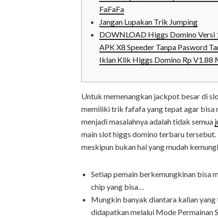
FaFaFa
Jangan Lupakan Trik Jumping
DOWNLOAD Higgs Domino Versi 
APK X8 Speeder Tanpa Pasword Ta
Iklan Klik Higgs Domino Rp V1.88
Untuk memenangkan jackpot besar di slot
memiliki trik fafafa yang tepat agar bi
menjadi masalahnya adalah tidak semua
main slot higgs domino terbaru tersebut. 
meskipun bukan hal yang mudah kemung
Setiap pemain berkemungkinan bisa 
chip yang bisa…
Mungkin banyak diantara kalian yang 
didapatkan melalui Mode Permainan S