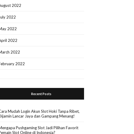
August 2022
July 2022
May 2022
April 2022
March 2022
February 2022
Recent Posts
Cara Mudah Login Akun Slot Hoki Tanpa Ribet,
Dijamin Lancar Jaya dan Gampang Menang!
Mengapa Pushgaming Slot Jadi Pilihan Favorit
Pemain Slot Online di Indonesia?