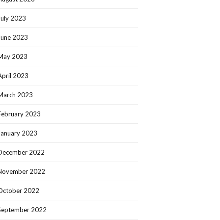
July 2023
June 2023
May 2023
April 2023
March 2023
February 2023
January 2023
December 2022
November 2022
October 2022
September 2022