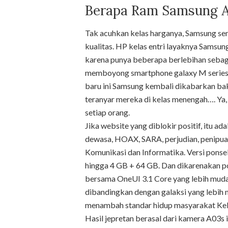
Berapa Ram Samsung 
Tak acuhkan kelas harganya, Samsung s
kualitas. HP kelas entri layaknya Samsu
karena punya beberapa berlebihan sebag
memboyong smartphone galaxy M series
baru ini Samsung kembali dikabarkan b
teranyar mereka di kelas menengah…. Ya, 
setiap orang.
Jika website yang diblokir positif, itu 
dewasa, HOAX, SARA, perjudian, penipuan
Komunikasi dan Informatika. Versi ponsel
hingga 4 GB + 64 GB. Dan dikarenakan pon
bersama OneUI 3.1 Core yang lebih mudah, 
dibandingkan dengan galaksi yang lebi
menambah standar hidup masyarakat Kel
Hasil jepretan berasal dari kamera A03s 