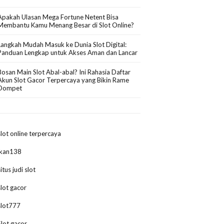
Apakah Ulasan Mega Fortune Netent Bisa
Membantu Kamu Menang Besar di Slot Online?
Langkah Mudah Masuk ke Dunia Slot Digital:
Panduan Lengkap untuk Akses Aman dan Lancar
Bosan Main Slot Abal-abal? Ini Rahasia Daftar
Akun Slot Gacor Terpercaya yang Bikin Rame
Dompet
slot online terpercaya
ikan138
situs judi slot
slot gacor
slot777
Slot gacor