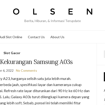
Berita, Hiburan, & Informasi Terupdate
Judi Slot Online
Contact Us
About Us
Slot Gacor
f
n Kekurangan Samsung A03s
r 6, 2022
No Comments
 A23, harganya selisih satu juta lebih murah.
rbeda jauh, spesifikasi layar dan kameranya cukup
kai. Refresh rate layar diturunkan dari 90 Hz ke 60 Hz dan
. Lalu, Galaxy A03s turut dilengkapi kamera depan yang
 lebih soft. Sebab, ponsel ini telah memiliki fitur