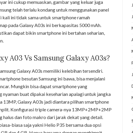
 layar ini cukup memuaskan, gambar yang keluar juga
amsung telah terlalu kondang untuk menggunakan panel
 kali ini tidak sama untuk smartphone ramah
anap pada Galaxy A03s ini berkapasitas 5000 mAh.
stikan dapat bikin smartphone ini bertahan seharian,
n.
axy A03 Vs Samsung Galaxy A03s?
amsung Galaxy A03s memiliki kelebihan tersendiri.
smartphone besutan Samsung ini bawa, bisa menjalani
ancar. Mungkin bisa dapat smartphone yang
 nyaman buat dipakai keseharian apalagi untuk jangka
a 13MP, Galaxy A03s jadi diantara pilihan smartphone
komplit. Konfigurasi triple camera-nya 13MP+2MP+2MP
g halus dan foto makro dari jarak dekat yang detail.
biasa-biasa saja yakni Helio P35 bersama dua opsi
3 GB dan 4 GB. Hanya bersama dengan menghimpit