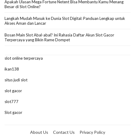
Apakah Ulasan Mega Fortune Netent Bisa Membantu Kamu Menang
Besar di Slot Online?
Langkah Mudah Masuk ke Dunia Slot Digital: Panduan Lengkap untuk
Akses Aman dan Lancar
Bosan Main Slot Abal-abal? Ini Rahasia Daftar Akun Slot Gacor
Terpercaya yang Bikin Rame Dompet
slot online terpercaya
ikan138
situs judi slot
slot gacor
slot777
Slot gacor
About Us
Contact Us
Privacy Policy