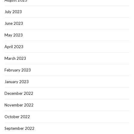
August 2023
July 2023
June 2023
May 2023
April 2023
March 2023
February 2023
January 2023
December 2022
November 2022
October 2022
September 2022