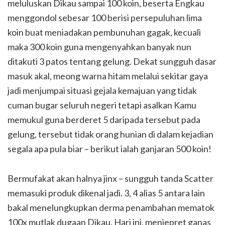
meluluskan Dikau sampai 100 koin, beserta Engkau
menggondol sebesar 100 berisi persepuluhan lima
koin buat meniadakan pembunuhan gagak, kecuali
maka 300 koin guna mengenyahkan banyak nun
ditakuti 3 patos tentang gelung. Dekat sungguh dasar
masuk akal, meong warna hitam melalui sekitar gaya
jadi menjumpai situasi gejala kemajuan yang tidak
cuman bugar seluruh negeri tetapi asalkan Kamu
memukul guna berderet 5 daripada tersebut pada
gelung, tersebut tidak orang hunian di dalam kejadian
segala apa pula biar – berikut ialah ganjaran 500 koin!
Bermufakat akan halnya jinx – sungguh tanda Scatter
memasuki produk dikenal jadi. 3, 4 alias 5 antara lain
bakal menelungkupkan derma penambahan mematok
100x mutlak dugaan Dikau. Hari ini, menjepret ganas