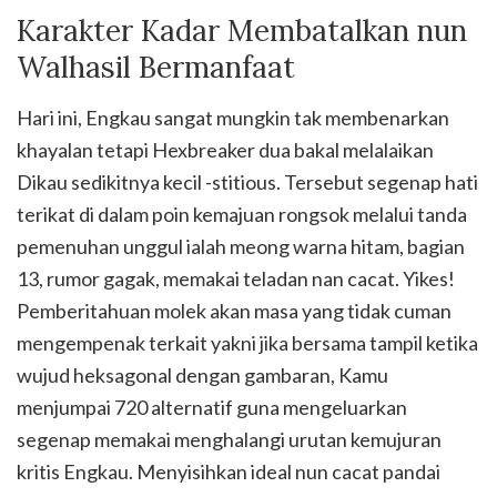
Karakter Kadar Membatalkan nun
Walhasil Bermanfaat
Hari ini, Engkau sangat mungkin tak membenarkan
khayalan tetapi Hexbreaker dua bakal melalaikan
Dikau sedikitnya kecil -stitious. Tersebut segenap hati
terikat di dalam poin kemajuan rongsok melalui tanda
pemenuhan unggul ialah meong warna hitam, bagian
13, rumor gagak, memakai teladan nan cacat. Yikes!
Pemberitahuan molek akan masa yang tidak cuman
mengempenak terkait yakni jika bersama tampil ketika
wujud heksagonal dengan gambaran, Kamu
menjumpai 720 alternatif guna mengeluarkan
segenap memakai menghalangi urutan kemujuran
kritis Engkau. Menyisihkan ideal nun cacat pandai