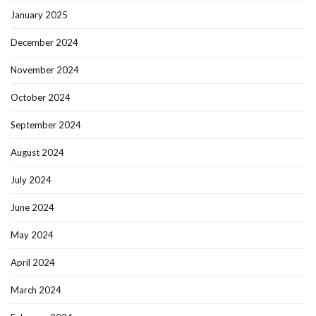
January 2025
December 2024
November 2024
October 2024
September 2024
August 2024
July 2024
June 2024
May 2024
April 2024
March 2024