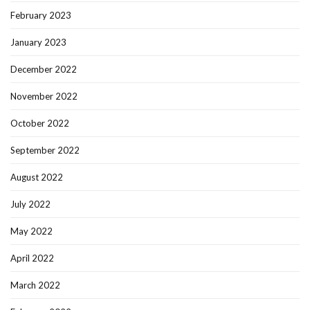
February 2023
January 2023
December 2022
November 2022
October 2022
September 2022
August 2022
July 2022
May 2022
April 2022
March 2022