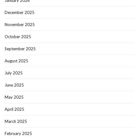
January 2026
December 2025
November 2025
October 2025
September 2025
August 2025
July 2025
June 2025
May 2025
April 2025
March 2025
February 2025