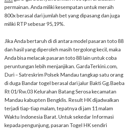
permainan. Anda miliki kesempatan untuk meraih
800x berasal dari jumlah bet yang dipasang dan juga
miliki RTP sebesar 95,19%.
Jika Anda bertaruh di di antara model pasaran toto 88
dan hasil yang diperoleh masih tergolong kecil, maka
Anda bisa melacak pasaran toto 88 lain untuk coba
peruntungan lebih menjanjikan. GardaTerkini.com,
Duri – Satreskrim Polsek Mandau tangkap satu orang
di duga Bandar togel berasal dari jalur Bakti Gg.Baeba
Rt 01/Rw.03 Kelurahan Batang Serosa kecamatan
Mandau kabupten Bengklis. Result HK dijadwalkan
terjadi tiap-tiap malam, tepatnya di jam 11 malam
Waktu Indonesia Barat. Untuk sekedar Informasi
kepada pengunjung, pasaran Togel HK sendiri