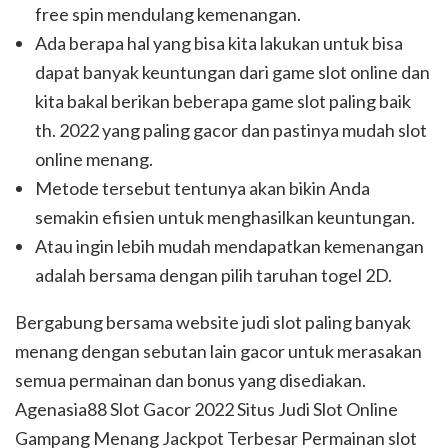
free spin mendulang kemenangan.
Ada berapa hal yang bisa kita lakukan untuk bisa
dapat banyak keuntungan dari game slot online dan
kita bakal berikan beberapa game slot paling baik
th. 2022 yang paling gacor dan pastinya mudah slot
online menang.
Metode tersebut tentunya akan bikin Anda
semakin efisien untuk menghasilkan keuntungan.
Atau ingin lebih mudah mendapatkan kemenangan
adalah bersama dengan pilih taruhan togel 2D.
Bergabung bersama website judi slot paling banyak
menang dengan sebutan lain gacor untuk merasakan
semua permainan dan bonus yang disediakan.
Agenasia88 Slot Gacor 2022 Situs Judi Slot Online
Gampang Menang Jackpot Terbesar Permainan slot