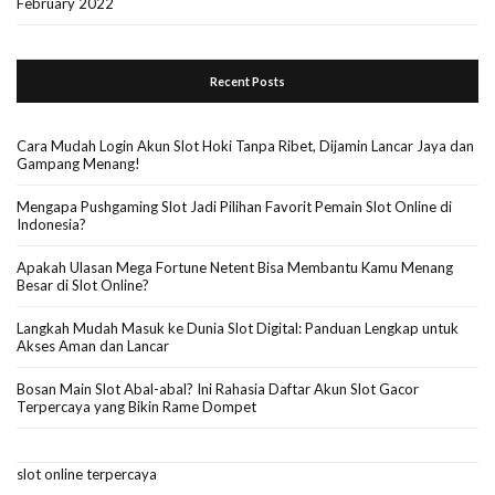
February 2022
Recent Posts
Cara Mudah Login Akun Slot Hoki Tanpa Ribet, Dijamin Lancar Jaya dan
Gampang Menang!
Mengapa Pushgaming Slot Jadi Pilihan Favorit Pemain Slot Online di
Indonesia?
Apakah Ulasan Mega Fortune Netent Bisa Membantu Kamu Menang
Besar di Slot Online?
Langkah Mudah Masuk ke Dunia Slot Digital: Panduan Lengkap untuk
Akses Aman dan Lancar
Bosan Main Slot Abal-abal? Ini Rahasia Daftar Akun Slot Gacor
Terpercaya yang Bikin Rame Dompet
slot online terpercaya