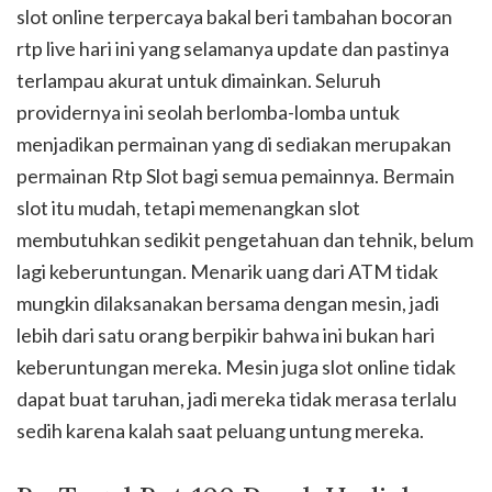
slot online terpercaya bakal beri tambahan bocoran
rtp live hari ini yang selamanya update dan pastinya
terlampau akurat untuk dimainkan. Seluruh
providernya ini seolah berlomba-lomba untuk
menjadikan permainan yang di sediakan merupakan
permainan Rtp Slot bagi semua pemainnya. Bermain
slot itu mudah, tetapi memenangkan slot
membutuhkan sedikit pengetahuan dan tehnik, belum
lagi keberuntungan. Menarik uang dari ATM tidak
mungkin dilaksanakan bersama dengan mesin, jadi
lebih dari satu orang berpikir bahwa ini bukan hari
keberuntungan mereka. Mesin juga slot online tidak
dapat buat taruhan, jadi mereka tidak merasa terlalu
sedih karena kalah saat peluang untung mereka.