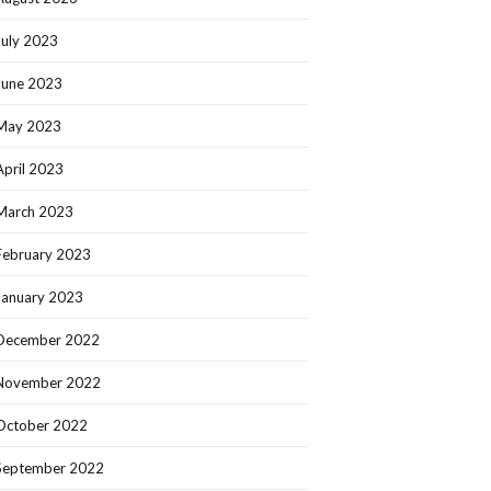
July 2023
June 2023
May 2023
April 2023
March 2023
February 2023
January 2023
December 2022
November 2022
October 2022
September 2022