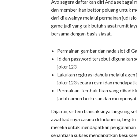
Ayo segera daftarkan diri Anda sebaga
dan memberikan bettor peluang untuk me
dari di awalnya melalui permainan judi sl
game judi yang tak butuh siasat rumit lay
bersama dengan basis siasat.
Permainan gambar dan nada slot di Ga
Id dan password tersebut digunakan s
joker123.
Lakukan regitrasi dahulu melalui age
joker123 secara resmi dan mendapatk
Permainan Tembak Ikan yang dihadirk
jadul namun berkesan dan mempunyai s
Dijamin, sistem transaksinya langsung sel
awal hadirnya casino di Indonesia, begit
mereka untuk mendapatkan pengalaman m
senantiasa sukses mendapatkan kesukses