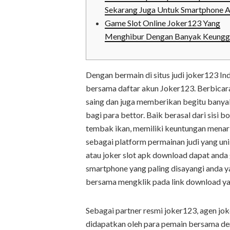
Sekarang Juga Untuk Smartphone 
Game Slot Online Joker123 Yang
Menghibur Dengan Banyak Keungg
Dengan bermain di situs judi joker123 I
bersama daftar akun Joker123. Berbicar
saing dan juga memberikan begitu banya
bagi para bettor. Baik berasal dari sisi
tembak ikan, memiliki keuntungan menari
sebagai platform permainan judi yang un
atau joker slot apk download dapat and
smartphone yang paling disayangi anda 
bersama mengklik pada link download yan
Sebagai partner resmi joker123, agen j
didapatkan oleh para pemain bersama d