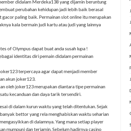
i member didalam Merdeka138 yang dijamin beruntung
mbuat perubahan kehidupan jadi lebih baik berasal
ot gacor paling baik. Permainan slot online itu merupakan
aknya kala bermain judi kartu atau judi yang lainnya
tes of Olympus dapat buat anda susah lupa !
ebagai identitas diri pemain didalam permainan
n joker123 terpercaya agar dapat menjadi member
an akun joker123.
an oleh joker123 merupakan diantara tipe permainan
atu kecanduan dan daya tarik tersendiri.
esai di dalam kurun waktu yang telah ditentukan. Sejak
u banyak bettor yang rela menghabiskan waktu seharian
engasyikkan di dalamnya. Yang mana setiap player
an mumpuni dan terjamin. Sebelum hadirnya casino