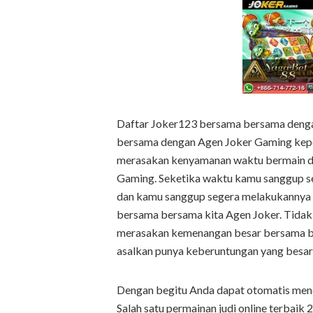
Daftar Joker123 bersama bersama den
bersama dengan Agen Joker Gaming kep
merasakan kenyamanan waktu bermain da
Gaming. Seketika waktu kamu sanggup seg
dan kamu sanggup segera melakukannya 
bersama bersama kita Agen Joker. Tidak 
merasakan kemenangan besar bersama b
asalkan punya keberuntungan yang besar 
Dengan begitu Anda dapat otomatis menda
Salah satu permainan judi online terbaik 