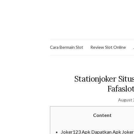
Cara Bermain Slot
Review Slot Online
Stationjoker Situ
Fafaslo
August 
Content
Joker123 Apk Dapatkan Apk Joke