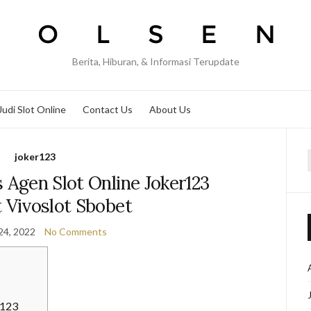
Berita, Hiburan, & Informasi Terupdate
Judi Slot Online
Contact Us
About Us
joker123
f
s Agen Slot Online Joker123
t Vivoslot Sbobet
24, 2022
No Comments
r123