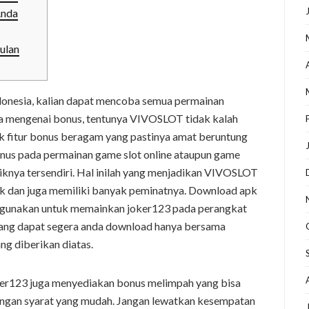
Anda
ulan
ndonesia, kalian dapat mencoba semua permainan
a mengenai bonus, tentunya VIVOSLOT tidak kalah
k fitur bonus beragam yang pastinya amat beruntung
 bonus pada permainan game slot online ataupun game
knya tersendiri. Hal inilah yang menjadikan VIVOSLOT
ik dan juga memiliki banyak peminatnya. Download apk
a gunakan untuk memainkan joker123 pada perangkat
yang dapat segera anda download hanya bersama
g diberikan diatas.
oker123 juga menyediakan bonus melimpah yang bisa
engan syarat yang mudah. Jangan lewatkan kesempatan